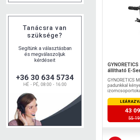
Tanácsra van
szüksége?
Segítünk a választásban
és megválaszoljuk
kérdéseit
GYNORETICS 
állítható E-S
+36 30 634 5734
GYNORETICS Min
HÉ - PÉ, 08:00 - 16:00
padunkkal kénye
izomcsoportoka
LEÁRAZV
43 09
55 19