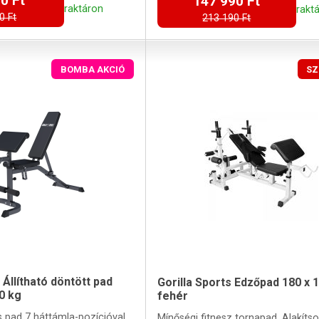
0 Ft
147 990 Ft
raktáron
rakt
0 Ft
213 190 Ft
BOMBA AKCIÓ
SZ
 Állítható döntött pad
Gorilla Sports Edzőpad 180 x 
0 kg
fehér
s pad 7 háttámla-pozícióval
Mínőségi fitnesz tornapad. Alakítso