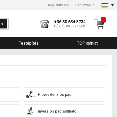
Bejelentkezés
Regisztráció
0
+36 30 634 5734
és
HÉ - PÉ, 08:00 - 16:00
Testépítés
TOP ajánlat
Hiperextenziós pad
Inverziós pad állítható