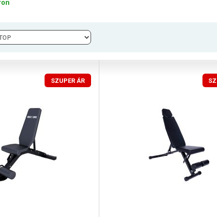
ron
SZUPER ÁR
SZ