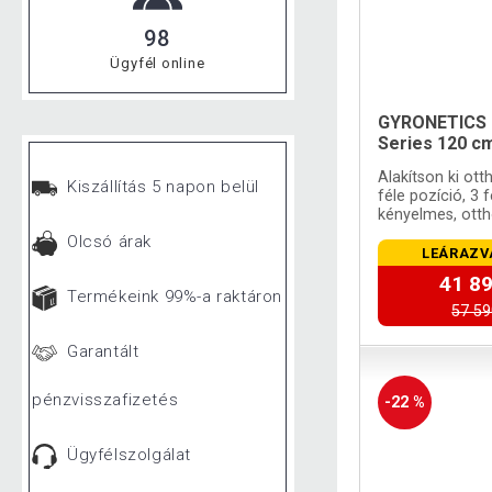
98
Ügyfél online
GYRONETICS F
Series 120 c
Alakítson ki ot
Kiszállítás 5 napon belül
féle pozíció, 3 f
kényelmes, ott
Olcsó árak
LEÁRAZV
41 89
Termékeink 99%-a raktáron
57 59
Garantált
pénzvisszafizetés
-22 %
Ügyfélszolgálat