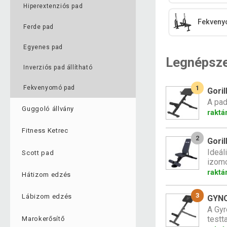
Hiperextenziós pad
Fekveny
Ferde pad
Egyenes pad
Legnépsz
Inverziós pad állítható
Fekvenyomó pad
1
Gori
A pad
Guggoló állvány
raktá
Fitness Ketrec
2
Goril
Ideál
Scott pad
izomc
raktá
Hátizom edzés
3
Lábizom edzés
GYNO
A Gyr
testt
Marokerősítő