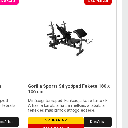
A AKCIÓ
SZUPER ÁR
s
Gorilla Sports Súlyzópad Fekete 180 x
106 cm
gzett
Minőségi tornapad. Funkciója közé tartozik:
rtebrális
A has, a karok, a hát, a mellkas, a lábak, a
fenék és más izmok átfogó edzése.
SZUPER ÁR
osárba
Kosárba