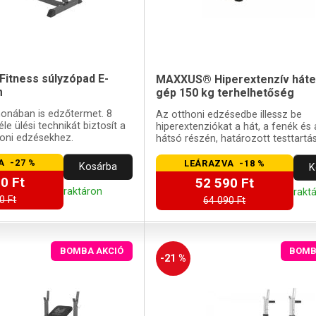
itness súlyzópad E-
MAXXUS® Hiperextenzív háte
m
gép 150 kg terhelhetőség
thonában is edzőtermet. 8
Az otthoni edzésedbe illessz be
éle ülési technikát biztosít a
hiperextenziókat a hát, a fenék é
honi edzésekhez.
hátsó részén, határozott testtartás
A -27 %
LEÁRAZVA -18 %
Kosárba
K
0 Ft
52 590 Ft
raktáron
rakt
0 Ft
64 090 Ft
BOMBA AKCIÓ
BOMB
-21 %