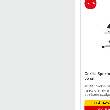
-20 %
Gorilla Sports
55 cm
Multifunkciós pa
funkció. mely a
edzésére szolgá
LEÁRAZV