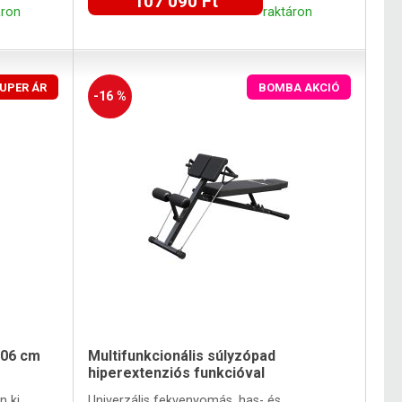
107 090 Ft
áron
raktáron
UPER ÁR
BOMBA AKCIÓ
-16 %
106 cm
Multifunkcionális súlyzópad
hiperextenziós funkcióval
n ki
Univerzális fekvenyomás, has- és