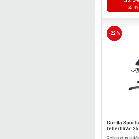
52 59
65 49
-22 %
Gorilla Sports
teherbírás 25
Robusztus lejtő