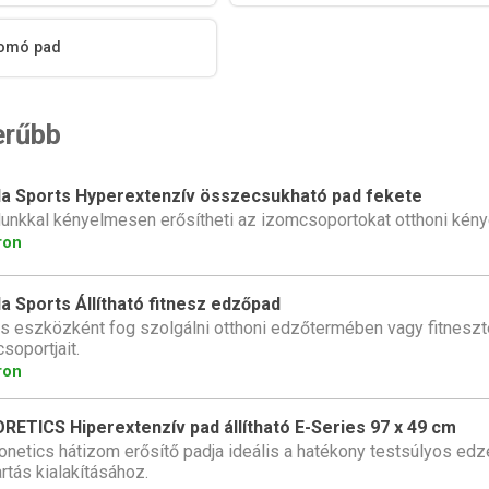
omó pad
erűbb
lla Sports Hyperextenzív összecsukható pad fekete
unkkal kényelmesen erősítheti az izomcsoportokat otthoni kén
ron
la Sports Állítható fitnesz edzőpad
is eszközként fog szolgálni otthoni edzőtermében vagy fitnesz
soportjait.
ron
RETICS Hiperextenzív pad állítható E-Series 97 x 49 cm
onetics hátizom erősítő padja ideális a hatékony testsúlyos ed
artás kialakításához.