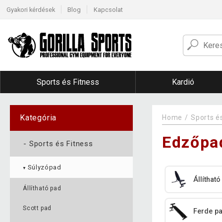
Gyakori kérdések
Blog
Kapcsolat
Sports és Fitness
Kardió
Kategória
Home
Sports é
Edzőpa
-
Sports és Fitness
Súlyzópad
▼
Állíthat
Állítható pad
Scott pad
Ferde p