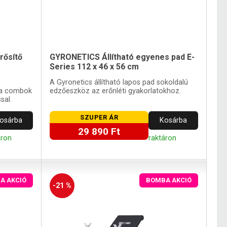
rősítő
GYRONETICS Állítható egyenes pad E-
Series 112 x 46 x 56 cm
A Gyronetics állítható lapos pad sokoldalú
s a combok
edzőeszköz az erőnléti gyakorlatokhoz.
sal.
SZUPER ÁR
osárba
Kosárba
29 890 Ft
áron
raktáron
A AKCIÓ
BOMBA AKCIÓ
-21 %