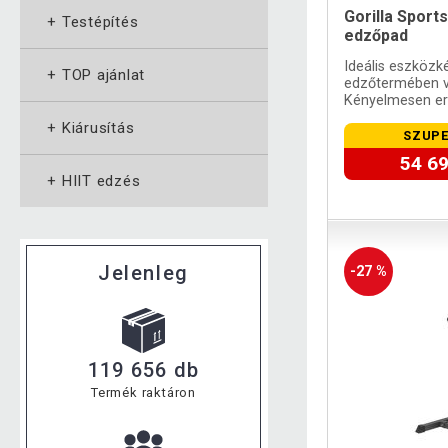
Gorilla Sports
+
Testépítés
edzőpad
Ideális eszközké
+
TOP ajánlat
edzőtermében v
Kényelmesen erő
+
Kiárusítás
SZUPE
54 69
+
HIIT edzés
Jelenleg
-27 %
119 656 db
Termék raktáron