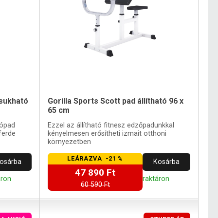
csukható
Gorilla Sports Scott pad állítható 96 x
65 cm
zópad
Ezzel az állítható fitnesz edzőpadunkkal
ferde
kényelmesen erősítheti izmait otthoni
környezetben
LEÁRAZVA -21 %
osárba
Kosárba
47 890 Ft
áron
raktáron
60 590 Ft