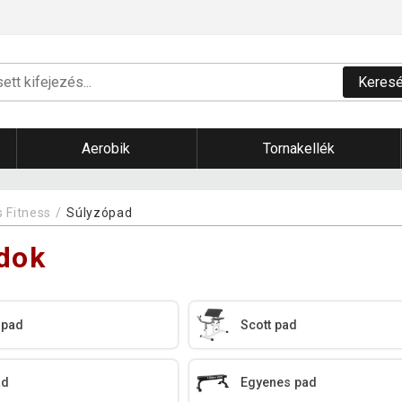
Keres
Aerobik
Tornakellék
s Fitness
Súlyzópad
dok
ó pad
Scott pad
ad
Egyenes pad