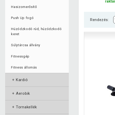
raktá
Hasizomerősítő
Push Up fogó
Rendezés:
Húzódzkodó rúd, húzódzkodó
keret
Súlytárcsa állvány
Fitnessgép
Fitness állomás
+
Kardió
+
Aerobik
+
Tornakellék