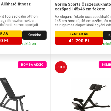
 Állítható fitnesz
Gorilla Sports Összecsukható
edzőpad 145x46 cm fekete
nt fog szolgálni otthoni
Az elegáns fekete összecsukható 
agy fitnesztermekben.
145 cm hosszú, 46 cm széles, és 
sítheti izomcsoportjait.
és rugalmas alapot kínál egyéni e
R ÁR
SZUPER ÁR
Kosárba
K
0 Ft
41 790 Ft
raktáron
rakt
BOMBA AKCIÓ
BOMB
-18 %