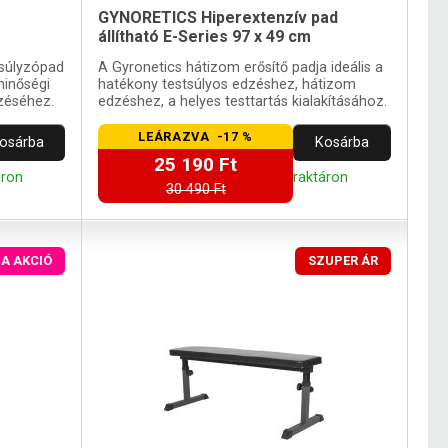
GYNORETICS Hiperextenzív pad
állítható E-Series 97 x 49 cm
súlyzópad
A Gyronetics hátizom erősítő padja ideális a
minőségi
hatékony testsúlyos edzéshez, hátizom
dzéséhez.
edzéshez, a helyes testtartás kialakításához.
LEÁRAZVA -17 %
osárba
Kosárba
25 190 Ft
áron
raktáron
30 490 Ft
A AKCIÓ
SZUPER ÁR