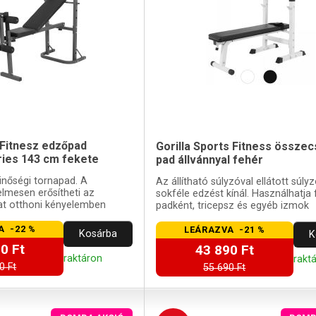
Fitnesz edzőpad
Gorilla Sports Fitness össze
eries 143 cm fekete
pad állvánnyal fehér
őségi tornapad. A
Az állítható súlyzóval ellátott súly
lmesen erősítheti az
sokféle edzést kínál. Használhatja 
t otthoni kényelemben
padként, tricepsz és egyéb izmok
fejlesztésére.
A -22 %
LEÁRAZVA -21 %
Kosárba
K
0 Ft
43 890 Ft
raktáron
rakt
0 Ft
55 690 Ft