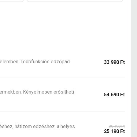
yelemben. Többfunkciós edzőpad.
33 990 Ft
termekben. Kényelmesen erősítheti
54 690 Ft
zéshez, hátizom edzéshez, a helyes
30 490 Ft
25 190 Ft