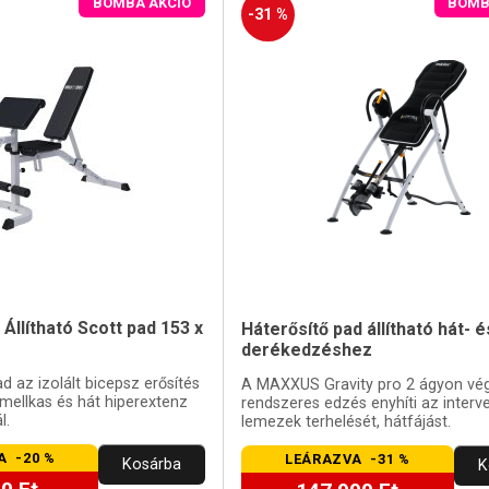
BOMBA AKCIÓ
BOMB
-31 %
 Állítható Scott pad 153 x
Háterősítő pad állítható hát- é
derékedzéshez
d az izolált bicepsz erősítés
A MAXXUS Gravity pro 2 ágyon vé
 mellkas és hát hiperextenz
rendszeres edzés enyhíti az interve
l.
lemezek terhelését, hátfájást.
A -20 %
LEÁRAZVA -31 %
Kosárba
K