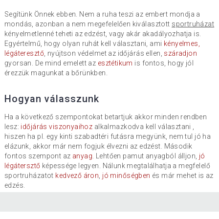
Segítünk Önnek ebben. Nem a ruha teszi az embert mondja a
mondás, azonban a nem megefelelően kiválasztott
sportruházat
kényelmetlenné teheti az edzést, vagy akár akadályozhatja is.
Egyértelmű, hogy olyan ruhát kell választani, ami
kényelmes,
légáteresztő
, nyújtson védelmet az időjárás ellen,
száradjon
gyorsan. De mind emelett az
esztétikum
is fontos, hogy jól
érezzük magunkat a bőrünkben.
Hogyan válasszunk
Ha a következő szempontokat betartjuk akkor minden rendben
lesz:
időjárás viszonyaihoz
alkalmazkodva kell választani ,
hiszen ha pl. egy kinti szabadtéri futásra megyünk, nem tul jó ha
elázunk, akkor már nem fogjuk élvezni az edzést. Második
fontos szempont az
anyag
. Lehtően pamut anyagból álljon,
jó
légátersztő
képessége legyen. Nálunk megtalálhatja a megfelelő
sportruházatot
kedvező áron
,
jó minőségben
és már mehet is az
edzés.