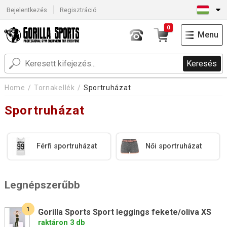
Bejelentkezés
Regisztráció
0
Menu
Keresés
Home
Tornakellék
Sportruházat
Sportruházat
Férfi sportruházat
Női sportruházat
Legnépszerűbb
1
Gorilla Sports Sport leggings fekete/oliva XS
raktáron 3 db