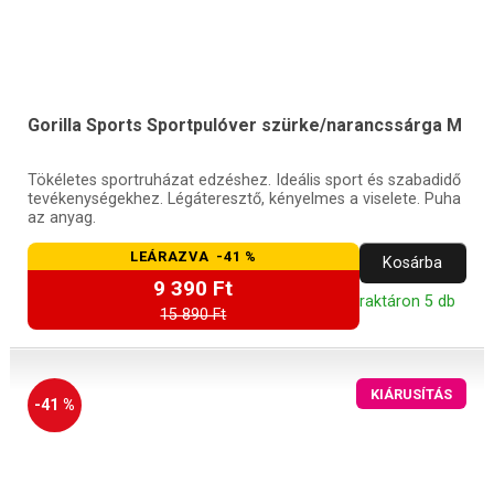
Gorilla Sports Sportpulóver szürke/narancssárga M
Tökéletes sportruházat edzéshez. Ideális sport és szabadidő
tevékenységekhez. Légáteresztő, kényelmes a viselete. Puha
az anyag.
LEÁRAZVA -41 %
Kosárba
9 390 Ft
raktáron 5 db
15 890 Ft
KIÁRUSÍTÁS
-41 %