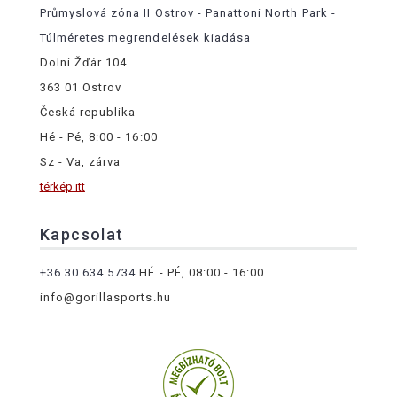
Průmyslová zóna II Ostrov - Panattoni North Park -
Túlméretes megrendelések kiadása
Dolní Žďár 104
363 01 Ostrov
Česká republika
Hé - Pé, 8:00 - 16:00
Sz - Va, zárva
térkép itt
Kapcsolat
+36 30 634 5734
HÉ - PÉ, 08:00 - 16:00
info@gorillasports.hu