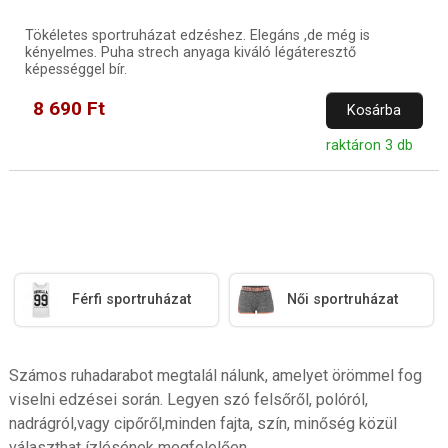
Tökéletes sportruházat edzéshez. Elegáns ,de még is
kényelmes. Puha strech anyaga kiváló légáteresztő
képességgel bír.
8 690 Ft
Kosárba
raktáron 3 db
Férfi sportruházat
Női sportruházat
Számos ruhadarabot megtalál nálunk, amelyet örömmel fog
viselni edzései során. Legyen szó felsőről, polóról,
nadrágról,vagy cipőről,minden fajta, szín, minőség közül
választhat ízlésének megfelelően.