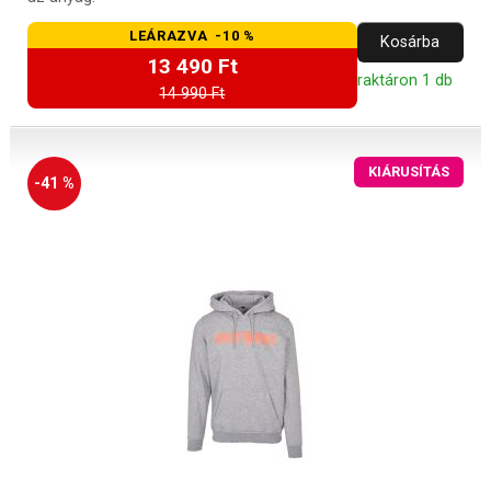
LEÁRAZVA -10 %
Kosárba
13 490 Ft
raktáron 1 db
14 990 Ft
KIÁRUSÍTÁS
-41 %