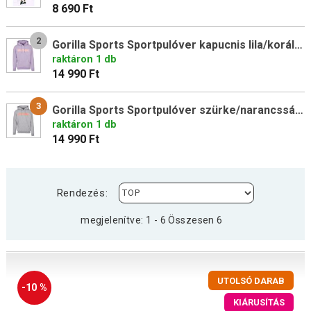
8 690 Ft
2
Gorilla Sports Sportpulóver kapucnis lila/korál M
raktáron 1 db
14 990 Ft
3
Gorilla Sports Sportpulóver szürke/narancssárga L
raktáron 1 db
14 990 Ft
Rendezés:
megjelenítve: 1 - 6 Összesen 6
UTOLSÓ DARAB
-10 %
KIÁRUSÍTÁS