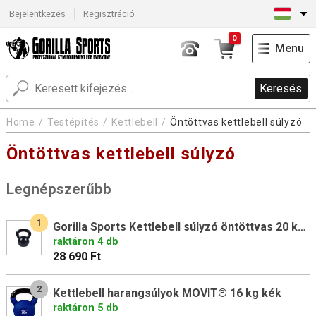
Bejelentkezés
Regisztráció
0
Menu
Keresés
Home
Testépítés
Kettlebell
Öntöttvas kettlebell súlyzó
Öntöttvas kettlebell súlyzó
Legnépszerűbb
1
Gorilla Sports Kettlebell súlyzó öntöttvas 20 kg fekete
raktáron 4 db
28 690 Ft
2
Kettlebell harangsúlyok MOVIT® 16 kg kék
raktáron 5 db