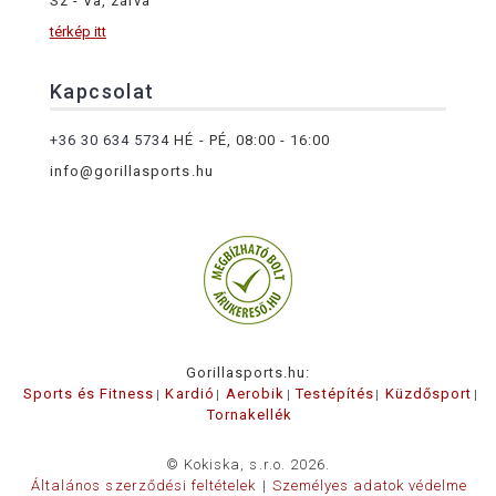
Sz - Va, zárva
térkép itt
Kapcsolat
+36 30 634 5734
HÉ - PÉ, 08:00 - 16:00
info@gorillasports.hu
Gorillasports.hu:
Sports és Fitness
Kardió
Aerobik
Testépítés
Küzdősport
Tornakellék
© Kokiska, s.r.o. 2026.
Általános szerződési feltételek
Személyes adatok védelme