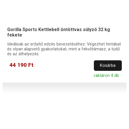
Gorilla Sports Kettlebell öntöttvas súlyzó 32 kg
fekete
Ideálisak az erősítő edzés bevezetéséhez. Végezhet hintákat
és olyan alapvető gyakorlatokat, mint a fekvőtámasz, a tüdő
és az áthelyezés.
44 190 Ft
Kosárba
raktáron 4 db