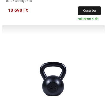
és az áthelyezés.
10 690 Ft
Kosárba
raktáron 4 db