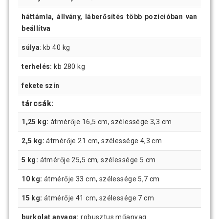
háttámla, állvány, láberősítés több pozícióban van
beállítva
súlya
: kb 40 kg
terhelés:
kb 280 kg
fekete szín
tárcsák
:
1,25 kg:
átmérője 16,5 cm, szélessége 3,3 cm
2,5 kg:
átmérője 21 cm, szélessége 4,3 cm
5 kg:
átmérője 25,5 cm, szélessége 5 cm
10 kg:
átmérője 33 cm, szélessége 5,7 cm
15 kg:
átmérője 41 cm, szélessége 7 cm
burkolat anyaga:
robusztus műanyag