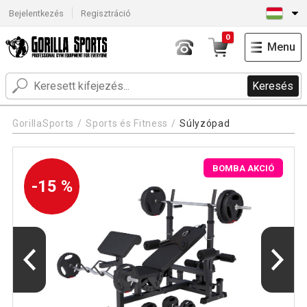
Bejelentkezés
Regisztráció
0
Menu
Keresés
GorillaSports
Sports és Fitness
Súlyzópad
BOMBA AKCIÓ
-15 %