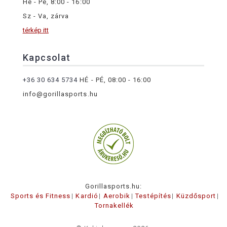
Hé - Pé, 8:00 - 16:00
Sz - Va, zárva
térkép itt
Kapcsolat
+36 30 634 5734
HÉ - PÉ, 08:00 - 16:00
info@gorillasports.hu
Gorillasports.hu:
Sports és Fitness
Kardió
Aerobik
Testépítés
Küzdősport
Tornakellék