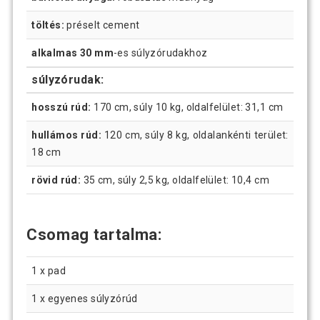
töltés:
préselt cement
alkalmas 30 mm
-es súlyzórudakhoz
súlyzórudak:
hosszú rúd:
170 cm, súly 10 kg, oldalfelület: 31,1 cm
hullámos rúd:
120 cm, súly 8 kg, oldalankénti terület:
18 cm
rövid rúd:
35 cm, súly 2,5 kg, oldalfelület: 10,4 cm
Csomag tartalma:
1 x pad
1 x egyenes súlyzórúd