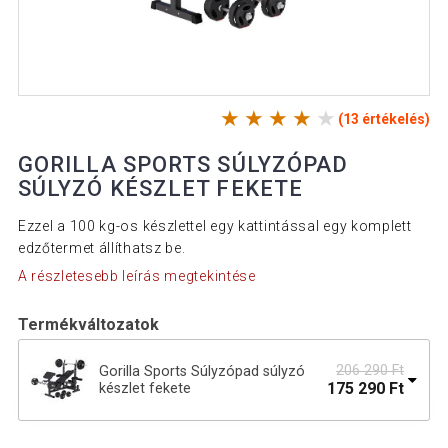
(13 értékelés)
GORILLA SPORTS SÚLYZÓPAD
SÚLYZÓ KÉSZLET FEKETE
Ezzel a 100 kg-os készlettel egy kattintással egy komplett
edzőtermet állíthatsz be.
A részletesebb leírás megtekintése
Termékváltozatok
206 290 Ft
Gorilla Sports Súlyzópad súlyzó
175 290 Ft
készlet fekete
Gorilla Sports Súlyzópad + súlyzó
176 690 Ft