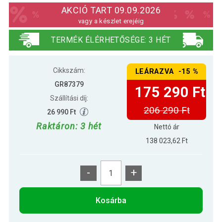
készlet fehér
AKCIÓ TART 09.09.2026
vagy a készlet erejéig
TERMÉK ÉLÉRHETŐSÉGE: 3 HÉT
Cikkszám:
LEÁRAZVA -15 %
GR87379
175 290 Ft
Szállítási díj:
206 290 Ft
26 990 Ft
Raktáron: 3 hét
Nettó ár
138 023,62 Ft
-
+
Kosárba