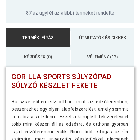
87 az ügyfél az alábbi terméket rendelte
TERMÉKLEÍRÁS
ÚTMUTATÓK ÉS CIKKEK
KÉRDÉSEK (0)
VÉLEMÉNY (13)
GORILLA SPORTS SÚLYZÓPAD
SÚLYZÓ KÉSZLET FEKETE
Ha szívesebben edz otthon, mint az edzőteremben,
beszerezhet egy olyan alapfelszerelést, amely semmit
sem bíz a véletlenre. Ezzel a komplett felszereléssel
több mint készen áll az edzésre, és otthona gyorsan
saját edzőteremmé válik. Nincs több kifogás az Ön
számára, mert univerzális készletünkkel nincsenek