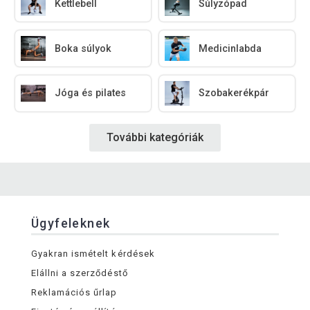
Kettlebell
Súlyzópad
Boka súlyok
Medicinlabda
Jóga és pilates
Szobakerékpár
További kategóriák
Ügyfeleknek
Gyakran ismételt kérdések
Elállni a szerződéstő
Reklamációs űrlap