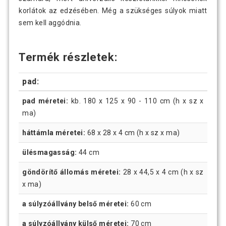
korlátok az edzésében. Még a szükséges súlyok miatt
sem kell aggódnia.
Termék részletek:
pad:
pad méretei:
kb. 180 x 125 x 90 - 110 cm (h x sz x
ma)
háttámla méretei:
68 x 28 x 4 cm (h x sz x ma)
ülésmagasság:
44 cm
göndörítő állomás méretei:
28 x 44,5 x 4 cm (h x sz
x ma)
a súlyzóállvány belső méretei:
60 cm
a súlyzóállvány külső méretei:
70 cm