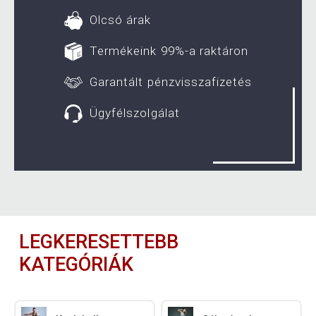
Olcsó árak
Termékeink 99%-a raktáron
Garantált pénzvisszafizetés
Ügyfélszolgálat
LEGKERESETTEBB
KATEGÓRIÁK