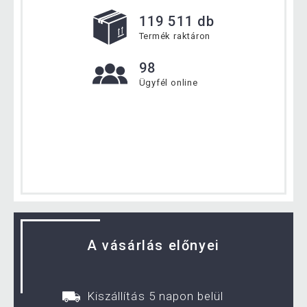
119 511 db
Termék raktáron
98
Ügyfél online
A vásárlás előnyei
Kiszállítás 5 napon belül