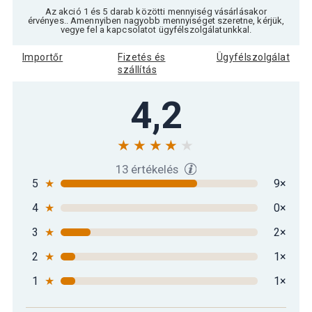
Az akció 1 és 5 darab közötti mennyiség vásárlásakor
érvényes.. Amennyiben nagyobb mennyiséget szeretne, kérjük,
vegye fel a kapcsolatot ügyfélszolgálatunkkal.
Importőr
Fizetés és
Ügyfélszolgálat
szállítás
4,2
13 értékelés
5
★
9×
4
★
0×
3
★
2×
2
★
1×
1
★
1×