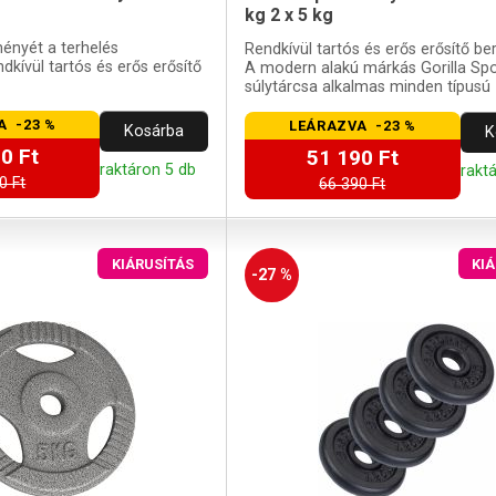
kg 2 x 5 kg
ményét a terhelés
Rendkívül tartós és erős erősítő b
dkívül tartós és erős erősítő
A modern alakú márkás Gorilla Spo
súlytárcsa alkalmas minden típusú
súlyzórudakhoz.
A -23 %
LEÁRAZVA -23 %
Kosárba
K
0 Ft
51 190 Ft
raktáron 5 db
rakt
0 Ft
66 390 Ft
KIÁRUSÍTÁS
KI
-27 %