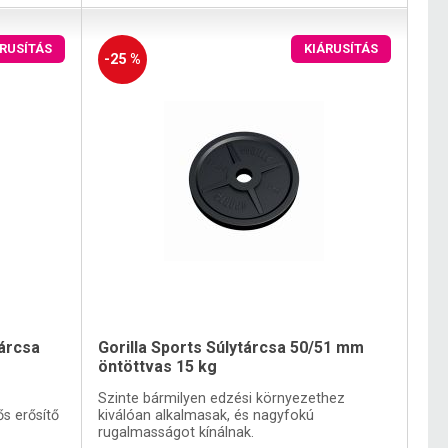
ÁRUSÍTÁS
KIÁRUSÍTÁS
-25 %
tárcsa
Gorilla Sports Súlytárcsa 50/51 mm
öntöttvas 15 kg
Szinte bármilyen edzési környezethez
ős erősítő
kiválóan alkalmasak, és nagyfokú
rugalmasságot kínálnak.