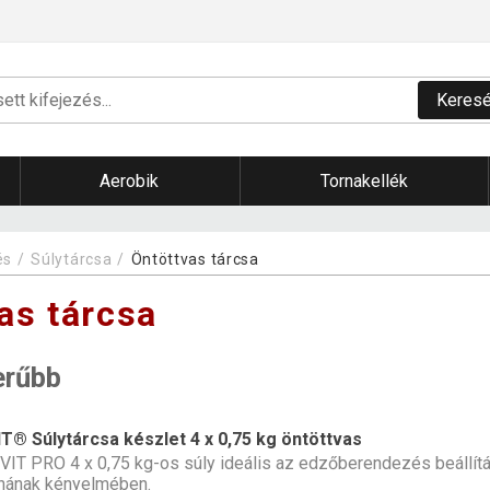
Keres
Aerobik
Tornakellék
és
Súlytárcsa
Öntöttvas tárcsa
as tárcsa
erűbb
T® Súlytárcsa készlet 4 x 0,75 kg öntöttvas
IT PRO 4 x 0,75 kg-os súly ideális az edzőberendezés beállít
nának kényelmében.