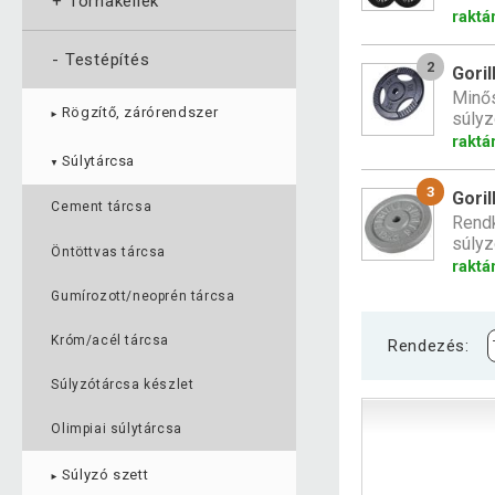
+
Tornakellék
raktá
-
Testépítés
2
Goril
Minős
Rögzítő, zárórendszer
súlyz
►
raktá
Súlytárcsa
▼
3
Goril
Cement tárcsa
Rendk
súlyz
Öntöttvas tárcsa
raktá
Gumírozott/neoprén tárcsa
Króm/acél tárcsa
Rendezés:
Súlyzótárcsa készlet
Olimpiai súlytárcsa
Súlyzó szett
►