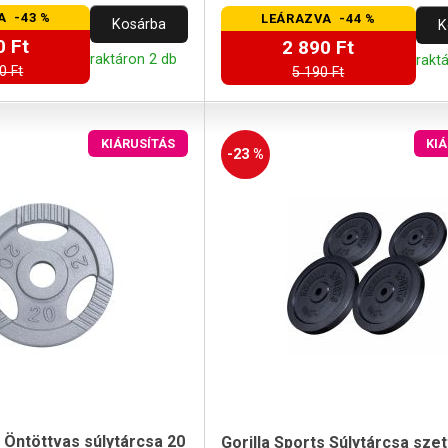
A -43 %
LEÁRAZVA -44 %
Kosárba
K
0 Ft
2 890 Ft
raktáron 2 db
rakt
0 Ft
5 190 Ft
KIÁRUSÍTÁS
KI
-23 %
s Öntöttvas súlytárcsa 20
Gorilla Sports Súlytárcsa szet