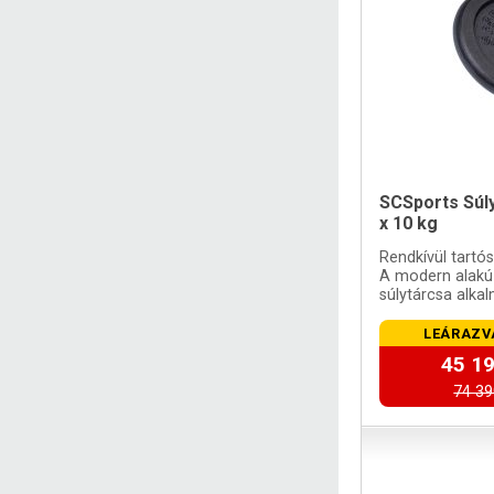
SCSports Súly
x 10 kg
Rendkívül tartó
A modern alakú 
súlytárcsa alka
súlyzórudakhoz
LEÁRAZV
45 19
74 39