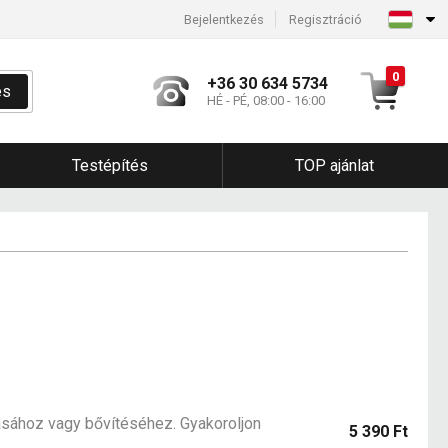
Bejelentkezés
Regisztráció
0
+36 30 634 5734
és
HÉ - PÉ, 08:00 - 16:00
Testépítés
TOP ajánlat
ásához vagy bővítéséhez. Gyakoroljon
5 390 Ft