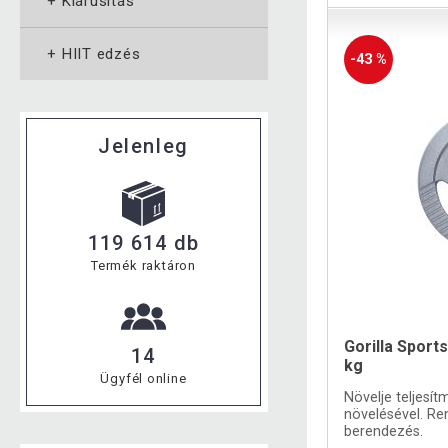
+
Kiárusítás
+
HIIT edzés
-43 %
Jelenleg
119 614 db
Termék raktáron
Gorilla Sport
14
kg
Ügyfél online
Növelje teljesít
növelésével. Ren
berendezés.