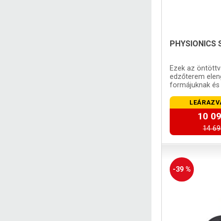
PHYSIONICS S
Ezek az öntöttv
edzőterem eleng
formájuknak és
köszönhetően 
LEÁRAZV
10 09
14 69
-39 %