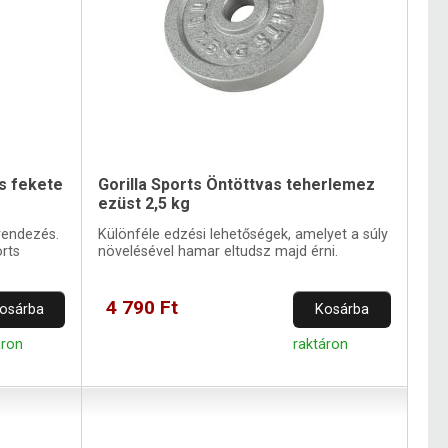
s fekete
Gorilla Sports Öntöttvas teherlemez
ezüst 2,5 kg
erendezés.
Különféle edzési lehetőségek, amelyet a súly
rts
növelésével hamar eltudsz majd érni.
4 790 Ft
osárba
Kosárba
áron
raktáron