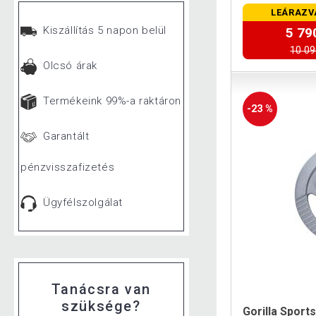
LEÁRAZV
Kiszállítás 5 napon belül
5 79
10 09
Olcsó árak
Termékeink 99%-a raktáron
-23 %
Garantált
pénzvisszafizetés
Ügyfélszolgálat
Tanácsra van
szüksége?
Gorilla Sport