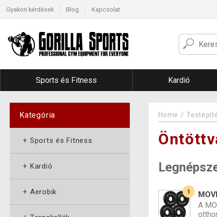
Gyakori kérdések
Blog
Kapcsolat
Sports és Fitness
Kardió
Kategória
Home
Testépít
Öntöttv
+
Sports és Fitness
Legnépsz
+
Kardió
+
Aerobik
1
MOVI
A MOV
ottho