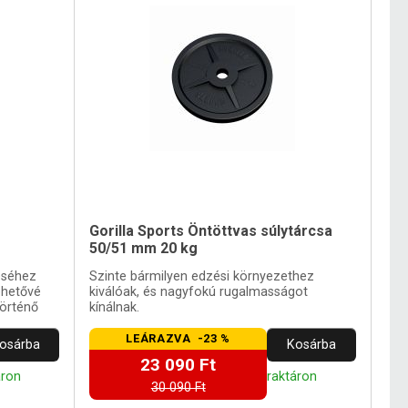
Gorilla Sports Öntöttvas súlytárcsa
50/51 mm 20 kg
éséhez
Szinte bármilyen edzési környezethez
ehetővé
kiválóak, és nagyfokú rugalmasságot
történő
kínálnak.
LEÁRAZVA -23 %
osárba
Kosárba
23 090 Ft
áron
raktáron
30 090 Ft