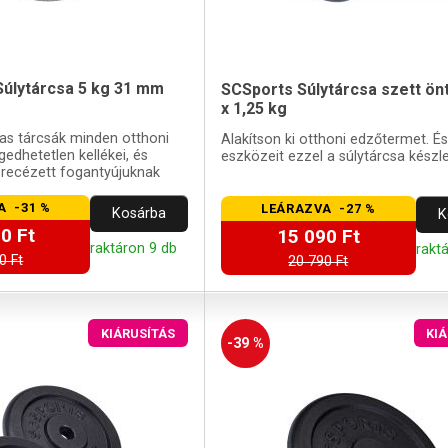
úlytárcsa 5 kg 31 mm
SCSports Súlytárcsa szett ön
x 1,25 kg
as tárcsák minden otthoni
Alakítson ki otthoni edzőtermet. És
edhetetlen kellékei, és
eszközeit ezzel a súlytárcsa készle
 recézett fogantyújuknak
könnyen megfogható
A -31 %
LEÁRAZVA -27 %
Kosárba
K
0 Ft
15 090 Ft
raktáron 9 db
rakt
0 Ft
20 790 Ft
KIÁRUSÍTÁS
KI
-39 %