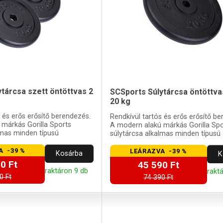
tárcsa szett öntöttvas 2
SCSports Súlytárcsa öntöttva
20 kg
s és erős erősítő berendezés.
Rendkívül tartós és erős erősítő b
márkás Gorilla Sports
A modern alakú márkás Gorilla Spo
lmas minden típusú
súlytárcsa alkalmas minden típusú
.
súlyzórudakhoz.
A -39 %
LEÁRAZVA -39 %
Kosárba
K
0 Ft
45 590 Ft
raktáron 9 db
rakt
0 Ft
74 390 Ft