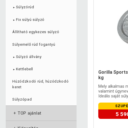
Súlyzórúd
►
Fix súlyú súlyzó
►
Állítható egykezes súlyzó
Súlyemelő rúd fogantyú
Súlyzó állvány
►
Kettlebell
►
Gorilla Sport
kg
Húzódzkodó rúd, húzódzkodó
Mely alkalmas m
keret
valamint úgyne
Ideális saját sú
Súlyzópad
SZUPE
+
TOP ajánlat
5 59