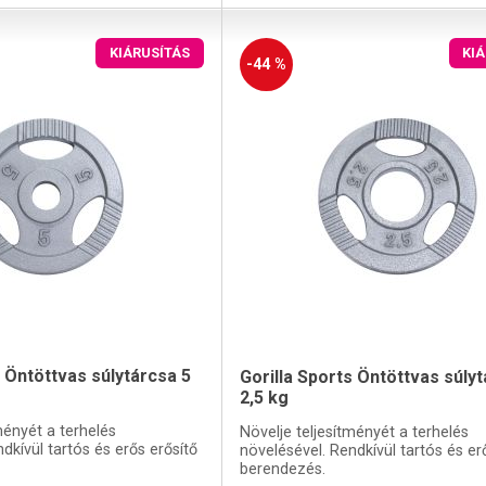
KIÁRUSÍTÁS
KI
-44 %
s Öntöttvas súlytárcsa 5
Gorilla Sports Öntöttvas súly
2,5 kg
ményét a terhelés
Növelje teljesítményét a terhelés
dkívül tartós és erős erősítő
növelésével. Rendkívül tartós és er
berendezés.