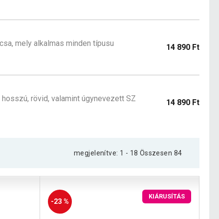
rcsa, mely alkalmas minden típusu
14 890 Ft
 hosszú, rövid, valamint úgynevezett SZ
14 890 Ft
megjelenítve: 1 - 18 Összesen 84
KIÁRUSÍTÁS
-23 %