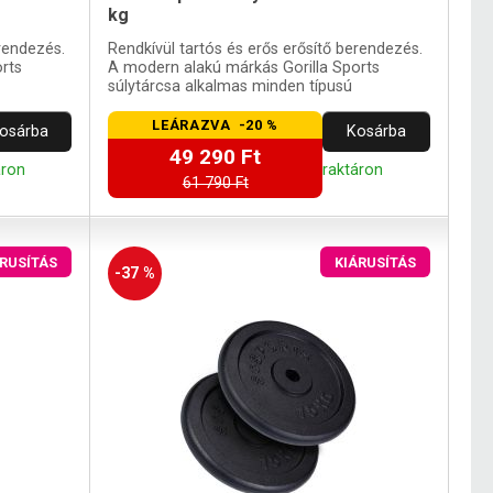
kg
erendezés.
Rendkívül tartós és erős erősítő berendezés.
rts
A modern alakú márkás Gorilla Sports
súlytárcsa alkalmas minden típusú
súlyzórudakhoz.
LEÁRAZVA -20 %
osárba
Kosárba
49 290 Ft
áron
raktáron
61 790 Ft
ÁRUSÍTÁS
KIÁRUSÍTÁS
-37 %