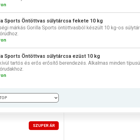
ron
la Sports Öntöttvas súlytárcsa fekete 10 kg
égi márkás Gorilla Sports öntöttvasból készült 10 kg-os súlytá
órúdhoz.
ron
la Sports Öntöttvas súlytárcsa ezüst 10 kg
ívül tartós és erős erősítő berendezés. Alkalmas minden típusú
órudakhoz.
ron
SZUPER ÁR