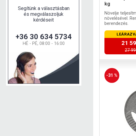
kg
Segítünk a választásban
Növelje teljesít
és megválaszoljuk
növelésével. Ren
kérdéseit
berendezés.
LEÁRAZV
+36 30 634 5734
21 59
HÉ - PÉ, 08:00 - 16:00
27 99
-31 %