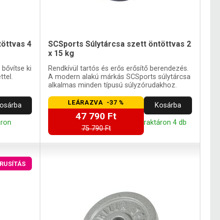
töttvas 4
SCSports Súlytárcsa szett öntöttvas 2
x 15 kg
 bővítse ki
Rendkívül tartós és erős erősítő berendezés.
ttel.
A modern alakú márkás SCSports súlytárcsa
alkalmas minden típusú súlyzórudakhoz.
LEÁRAZVA -37 %
osárba
Kosárba
47 790 Ft
áron
raktáron 4 db
75 790 Ft
ÁRUSÍTÁS