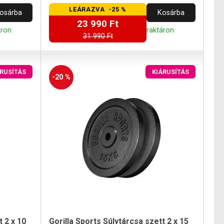
LEÁRAZVA -25 %
osárba
Kosárba
23 990 Ft
áron
raktáron
31 990 Ft
ÁRUSÍTÁS
KIÁRUSÍTÁS
-20 %
t 2 x 10
Gorilla Sports Súlytárcsa szett 2 x 15