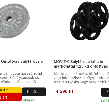
s Öntöttvas súlytárcsa 5
MOVIT® Súlytárcsa készlet
markolattal 1,25 kg öntöttvas
inden típusú hosszú, rövid,
Ideális az edzőeszközök felszerel
vezett SZ súlyzórudakhoz.
vagy bővítéséhez, a súlyok alakja l
lyzókészlet létrehozására.
teszi a súlyokkal vagy azok nélkül 
edzést.
R ÁR
4 590 Ft
Kosárba
K
0 Ft
raktáron
rakt