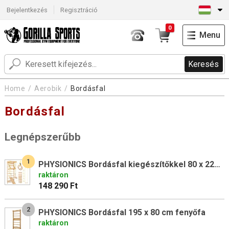
Bejelentkezés
Regisztráció
0
Menu
Keresés
Home
Aerobik
Bordásfal
Bordásfal
Legnépszerűbb
1
PHYSIONICS Bordásfal kiegészítőkkel 80 x 220 x 60 cm
raktáron
148 290 Ft
2
PHYSIONICS Bordásfal 195 x 80 cm fenyőfa
raktáron