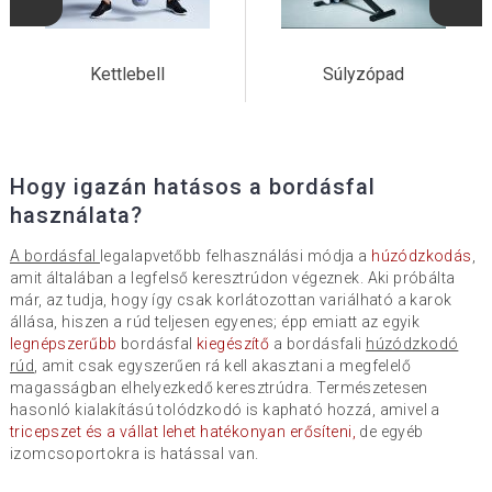
Kettlebell
Súlyzópad
Hogy igazán hatásos a bordásfal
használata?
A bordásfal
legalapvetőbb felhasználási módja a
húzódzkodás
,
amit általában a legfelső keresztrúdon végeznek. Aki próbálta
már, az tudja, hogy így csak korlátozottan variálható a karok
állása, hiszen a rúd teljesen egyenes; épp emiatt az egyik
legnépszerűbb
bordásfal
kiegészítő
a bordásfali
húzódzkodó
rúd
, amit csak egyszerűen rá kell akasztani a megfelelő
magasságban elhelyezkedő keresztrúdra. Természetesen
hasonló kialakítású tolódzkodó is kapható hozzá, amivel a
tricepszet és a vállat lehet hatékonyan erősíteni,
de egyéb
izomcsoportokra is hatással van.