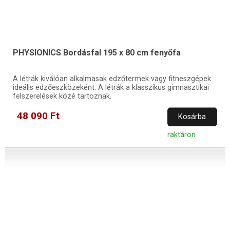
PHYSIONICS Bordásfal 195 x 80 cm fenyőfa
A létrák kiválóan alkalmasak edzőtermek vagy fitneszgépek
ideális edzőeszközeként. A létrák a klasszikus gimnasztikai
felszerelések közé tartoznak.
48 090 Ft
Kosárba
raktáron