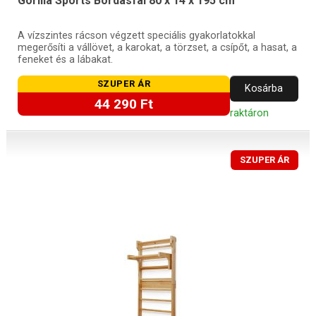
Gorilla Sports Bordásfal 80 x 14 x 195 cm
A vízszintes rácson végzett speciális gyakorlatokkal
megerősíti a vállövet, a karokat, a törzset, a csípőt, a hasat, a
feneket és a lábakat.
SZUPER ÁR
Kosárba
44 290 Ft
raktáron
SZUPER ÁR