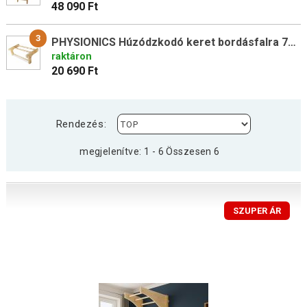
48 090 Ft
3
PHYSIONICS Húzódzkodó keret bordásfalra 73 x 45 x 27 cm
raktáron
20 690 Ft
Rendezés:
megjelenítve: 1 - 6 Összesen 6
SZUPER ÁR