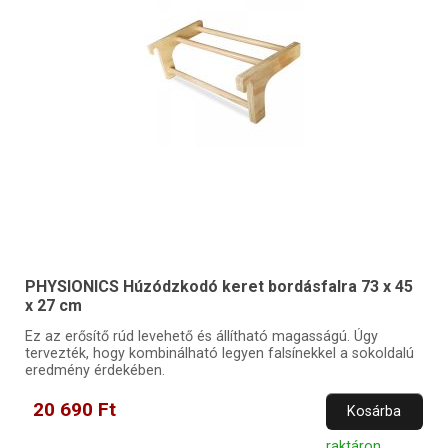
PHYSIONICS Húzódzkodó keret bordásfalra 73 x 45
x 27 cm
Ez az erősítő rúd levehető és állítható magasságú. Úgy
tervezték, hogy kombinálható legyen falsínekkel a sokoldalú
eredmény érdekében.
20 690 Ft
Kosárba
raktáron