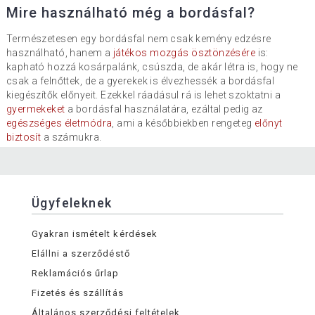
Mire használható még a bordásfal?
Természetesen egy bordásfal nem csak kemény edzésre
használható, hanem a
játékos mozgás ösztönzésére
is:
kapható hozzá kosárpalánk, csúszda, de akár létra is, hogy ne
csak a felnőttek, de a gyerekek is élvezhessék a bordásfal
kiegészítők előnyeit. Ezekkel ráadásul rá is lehet szoktatni a
gyermekeket
a bordásfal használatára, ezáltal pedig az
egészséges életmódra
, ami a későbbiekben rengeteg
előnyt
biztosít
a számukra.
Ügyfeleknek
Gyakran ismételt kérdések
Elállni a szerződéstő
Reklamációs űrlap
Fizetés és szállítás
Általános szerződési feltételek