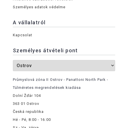
Személyes adatok védelme
A vállalatról
Kapcsolat
Személyes átvételi pont
Průmyslová zóna II Ostrov - Panattoni North Park -
Túlméretes megrendelések kiadása
Dolní Žďár 104
363 01 Ostrov
Česká republika
Hé - Pé, 8:00 - 16:00
Sz - Va, zárva