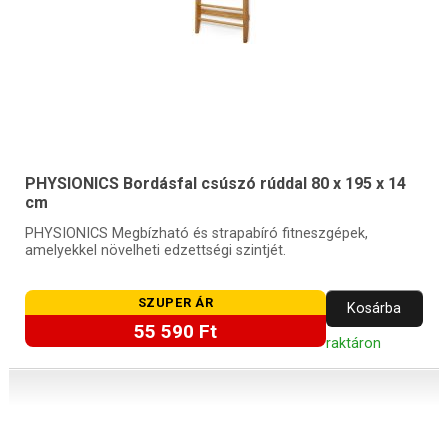
PHYSIONICS Bordásfal csúszó rúddal 80 x 195 x 14
cm
PHYSIONICS Megbízható és strapabíró fitneszgépek,
amelyekkel növelheti edzettségi szintjét.
SZUPER ÁR
Kosárba
55 590 Ft
raktáron