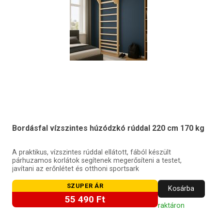
Bordásfal vízszintes húzódzkó rúddal 220 cm 170 kg
A praktikus, vízszintes rúddal ellátott, fából készült
párhuzamos korlátok segítenek megerősíteni a testet,
javítani az erőnlétet és otthoni sportsark
SZUPER ÁR
Kosárba
55 490 Ft
raktáron