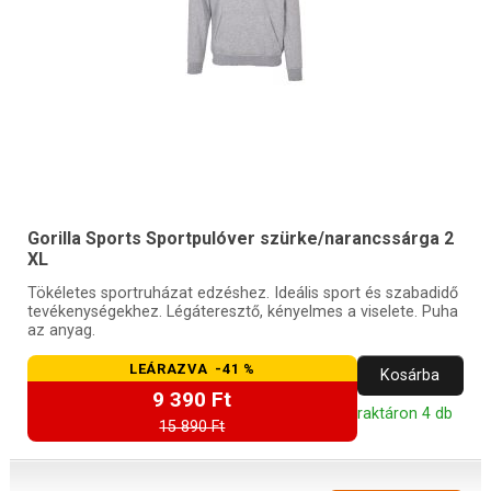
Gorilla Sports Sportpulóver szürke/narancssárga 2
XL
Tökéletes sportruházat edzéshez. Ideális sport és szabadidő
tevékenységekhez. Légáteresztő, kényelmes a viselete. Puha
az anyag.
LEÁRAZVA -41 %
Kosárba
9 390 Ft
raktáron 4 db
15 890 Ft