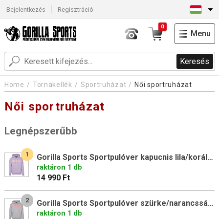
Bejelentkezés
Regisztráció
0
Menu
Keresés
Home
Tornakellék
Sportruházat
Női sportruházat
Női sportruházat
Legnépszerűbb
1
Gorilla Sports Sportpulóver kapucnis lila/korál M
raktáron 1 db
14 990 Ft
2
Gorilla Sports Sportpulóver szürke/narancssárga L
raktáron 1 db