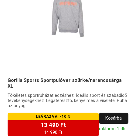
Gorilla Sports Sportpulóver szürke/narancssárga
XL
Tökéletes sportruházat edzéshez. Ideális sport és szabadidő
tevékenységekhez. Légáteresztő, kényelmes a viselete. Puha
az anyag.
LEÁRAZVA -10 %
Kosárba
13 490 Ft
raktáron 1 db
14 990 Ft