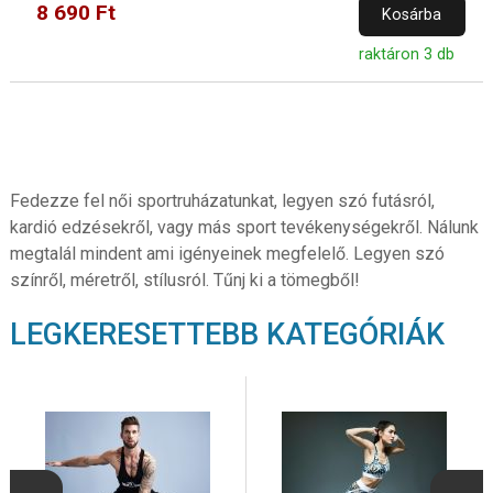
8 690 Ft
Kosárba
raktáron 3 db
Fedezze fel női sportruházatunkat, legyen szó futásról,
kardió edzésekről, vagy más sport tevékenységekről. Nálunk
megtalál mindent ami igényeinek megfelelő. Legyen szó
színről, méretről, stílusról. Tűnj ki a tömegből!
LEGKERESETTEBB KATEGÓRIÁK