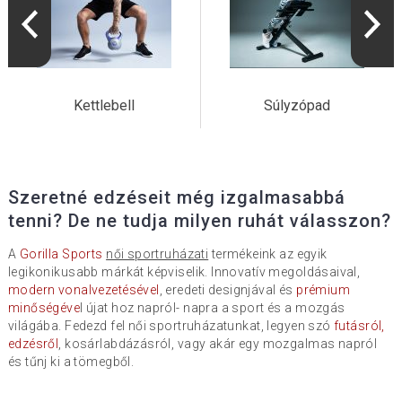
Kettlebell
Súlyzópad
Szeretné edzéseit még izgalmasabbá
tenni? De ne tudja milyen ruhát válasszon?
A
Gorilla Sports
női sportruházati
termékeink az egyik
legikonikusabb márkát képviselik. Innovatív megoldásaival,
modern vonalvezetésével
, eredeti designjával és
prémium
minőségéve
l újat hoz napról- napra a sport és a mozgás
világába. Fedezd fel női sportruházatunkat, legyen szó
futásról,
edzésről
, kosárlabdázásról, vagy akár egy mozgalmas napról
és tűnj ki a tömegből.