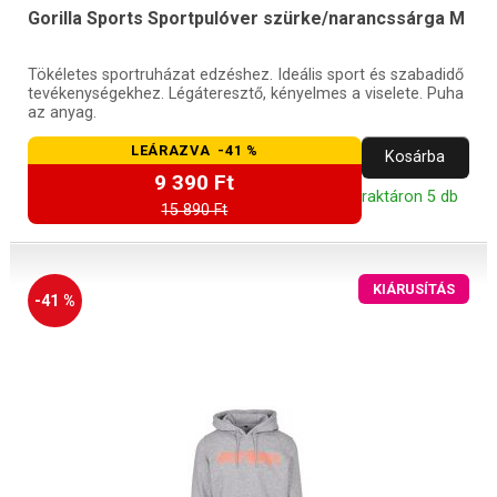
Gorilla Sports Sportpulóver szürke/narancssárga M
Tökéletes sportruházat edzéshez. Ideális sport és szabadidő
tevékenységekhez. Légáteresztő, kényelmes a viselete. Puha
az anyag.
LEÁRAZVA -41 %
Kosárba
9 390 Ft
raktáron 5 db
15 890 Ft
KIÁRUSÍTÁS
-41 %