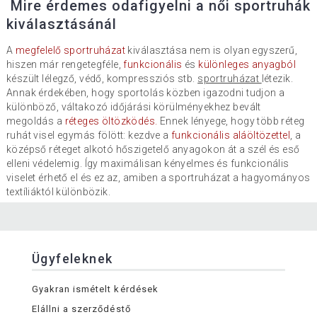
Mire érdemes odafigyelni a női sportruhák
kiválasztásánál
A
megfelelő sportruházat
kiválasztása nem is olyan egyszerű,
hiszen már rengetegféle,
funkcionális
és
különleges anyagból
készült lélegző, védő, kompressziós stb.
sportruházat
létezik.
Annak érdekében, hogy sportolás közben igazodni tudjon a
különböző, váltakozó időjárási körülményekhez bevált
megoldás a
réteges öltözködés.
Ennek lényege, hogy több réteg
ruhát visel egymás fölött: kezdve a
funkcionális aláöltözettel
, a
középső réteget alkotó hőszigetelő anyagokon át a szél és eső
elleni védelemig. Így maximálisan kényelmes és funkcionális
viselet érhető el és ez az, amiben a sportruházat a hagyományos
textíliáktól különbözik.
Ügyfeleknek
Gyakran ismételt kérdések
Elállni a szerződéstő