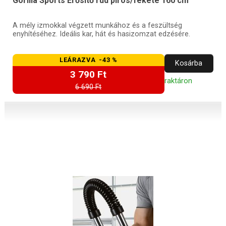
Gorilla Sports Erősítő rúd piros/fekete 160 cm
A mély izmokkal végzett munkához és a feszültség
enyhítéséhez. Ideális kar, hát és hasizomzat edzésére.
LEÁRAZVA -43 %
Kosárba
3 790 Ft
raktáron
6 690 Ft