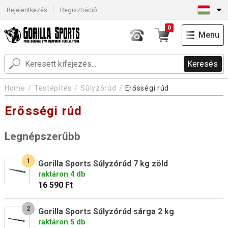
Bejelentkezés
Regisztráció
0
Menu
Keresés
Home
Testépítés
Súlyzórúd
Erősségi rúd
Erősségi rúd
Legnépszerűbb
1
Gorilla Sports Súlyzórúd 7 kg zöld
raktáron 4 db
16 590 Ft
2
Gorilla Sports Súlyzórúd sárga 2 kg
raktáron 5 db