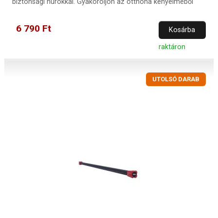
biztonsági hurokkal. Gyakoroljon az otthona kényelméből
6 790 Ft
Kosárba
raktáron
UTOLSÓ DARAB