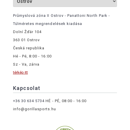
Průmyslová zóna II Ostrov - Panattoni North Park -
Túlméretes megrendelések kiadása
Dolní Žďár 104
363 01 Ostrov
Česká republika
Hé - Pé, 8:00 - 16:00
Sz - Va, zárva
térkép itt
Kapcsolat
+36 30 634 5734
HÉ - PÉ, 08:00 - 16:00
info@gorillasports.hu