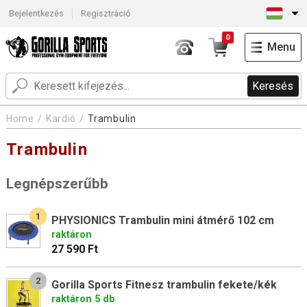
Bejelentkezés
Regisztráció
0
Menu
Keresés
Home
Kardió
Trambulin
Trambulin
Legnépszerűbb
1
PHYSIONICS Trambulin mini átmérő 102 cm
raktáron
27 590 Ft
2
Gorilla Sports Fitnesz trambulin fekete/kék
raktáron 5 db