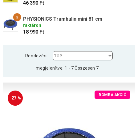
46 390 Ft
3
PHYSIONICS Trambulin mini 81 cm
raktáron
18 990 Ft
Rendezés:
megjelenítve: 1 - 7 Összesen 7
BOMBA AKCIÓ
-27 %