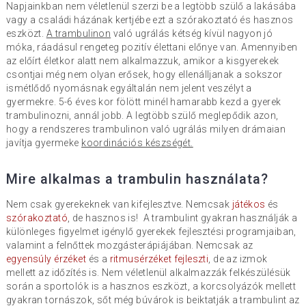
Napjainkban nem véletlenül szerzi be a legtöbb szülő a lakásába
vagy a családi házának kertjébe ezt a szórakoztató és hasznos
eszközt.
A trambulinon
való ugrálás kétség kívül nagyon jó
móka, ráadásul rengeteg pozitív élettani előnye van. Amennyiben
az előírt életkor alatt nem alkalmazzuk, amikor a kisgyerekek
csontjai még nem olyan erősek, hogy ellenálljanak a sokszor
ismétlődő nyomásnak egyáltalán nem jelent veszélyt a
gyermekre. 5-6 éves kor fölött minél hamarabb kezd a gyerek
trambulinozni, annál jobb. A legtöbb szülő meglepődik azon,
hogy a rendszeres trambulinon való ugrálás milyen drámaian
javítja gyermeke
koordinációs készségét.
Mire alkalmas a trambulin használata?
Nem csak gyerekeknek van kifejlesztve. Nemcsak
játékos
és
szórakoztató
, de hasznos is! A trambulint gyakran használják a
különleges figyelmet igénylő gyerekek fejlesztési programjaiban,
valamint a felnőttek mozgásterápiájában. Nemcsak az
egyensúly érzéket
és a
ritmusérzéket fejleszti
, de az izmok
mellett az időzítés is. Nem véletlenül alkalmazzák felkészülésük
során a sportolók is a hasznos eszközt, a korcsolyázók mellett
gyakran tornászok, sőt még búvárok is beiktatják a trambulint az