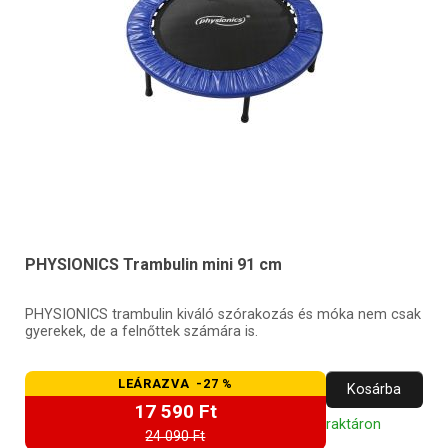
PHYSIONICS Trambulin mini 91 cm
PHYSIONICS trambulin kiváló szórakozás és móka nem csak
gyerekek, de a felnőttek számára is.
LEÁRAZVA -27 %
Kosárba
17 590 Ft
raktáron
24 090 Ft