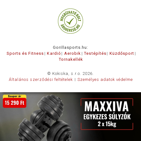
Gorillasports.hu:
Sports és Fitness
Kardió
Aerobik
Testépítés
Küzdősport
Tornakellék
© Kokiska, s.r.o. 2026.
Általános szerződési feltételek
Személyes adatok védelme