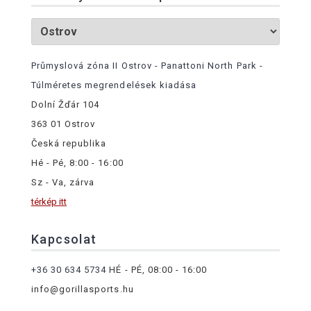
Průmyslová zóna II Ostrov - Panattoni North Park -
Túlméretes megrendelések kiadása
Dolní Žďár 104
363 01 Ostrov
Česká republika
Hé - Pé, 8:00 - 16:00
Sz - Va, zárva
térkép itt
Kapcsolat
+36 30 634 5734
HÉ - PÉ, 08:00 - 16:00
info@gorillasports.hu