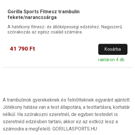
Gorilla Sports Fitnesz trambulin
fekete/narancssárga
A hatékony fitnesz- és állóképességi edzéshez. Nagyszerű
szórakozás az egész család számára.
41 790 Ft
Kosárba
raktáron 4 db
A trambulinok gyerekeknek és felnőtteknek egyaránt ajánlott.
Jótékony hatása van a test állapotára, a testtartásra, korhatár
nélkül. Ha szórakozni szeretnél, de egyben testedet is
szeretnéd edzésben tartani, akkor ez az estköz lesz a
számodra a megfelelő. GORILLASPORTS.HU