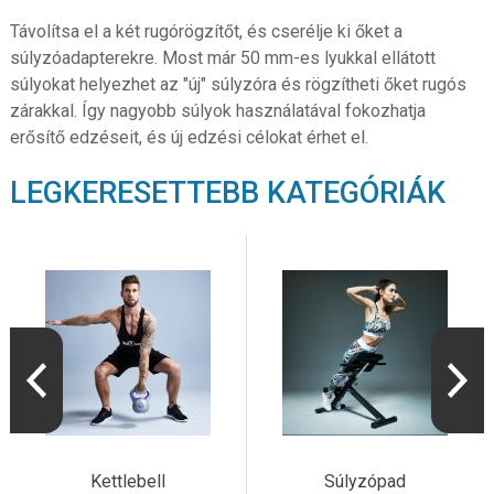
Távolítsa el a két rugórögzítőt, és cserélje ki őket a
súlyzóadapterekre. Most már 50 mm-es lyukkal ellátott
súlyokat helyezhet az "új" súlyzóra és rögzítheti őket rugós
zárakkal. Így nagyobb súlyok használatával fokozhatja
erősítő edzéseit, és új edzési célokat érhet el.
LEGKERESETTEBB KATEGÓRIÁK
Kettlebell
Súlyzópad