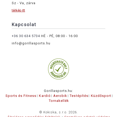
Sz - Va, zárva
térkép itt
Kapcsolat
+36 30 634 5734
HÉ - PÉ, 08:00 - 16:00
info@gorillasports.hu
Gorillasports.hu:
Sports és Fitness
Kardió
Aerobik
Testépítés
Küzdősport
Tornakellék
© Kokiska, s.r.o. 2026.