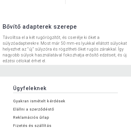
Bővítő adapterek szerepe
Távolítsa el a két rugórögzítőt, és cserélje ki őket a
súlyzóadapterekre. Most már 50 mm-es lyukkal ellátott súlyokat
helyezhet az "új" súlyzóra és rögzítheti őket rugós zárakkal. Így
nagyobb súlyok használatával fokozhatja erősítő edzéseit, és új
edzési célokat érhet el.
Ügyfeleknek
Gyakran ismételt kérdések
Elállni a szerződéstő
Reklamációs űrlap
Fizetés és szállítás