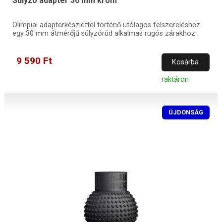
Súlyzó adapter 30 mm króm
Olimpiai adapterkészlettel történő utólagos felszereléshez
egy 30 mm átmérőjű súlyzórúd alkalmas rugós zárakhoz.
9 590 Ft
Kosárba
raktáron
ÚJDONSÁG