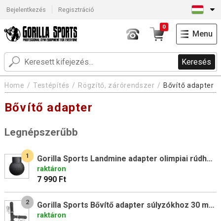
Bejelentkezés
Regisztráció
0
Menu
Keresés
Home
Testépítés
Rögzítő, zárórendszer
Bővítő adapter
Bővítő adapter
Legnépszerűbb
1
Gorilla Sports Landmine adapter olimpiai rúdhoz 50 mm
raktáron
7 990 Ft
2
Gorilla Sports Bővítő adapter súlyzókhoz 30 mm fekete
raktáron