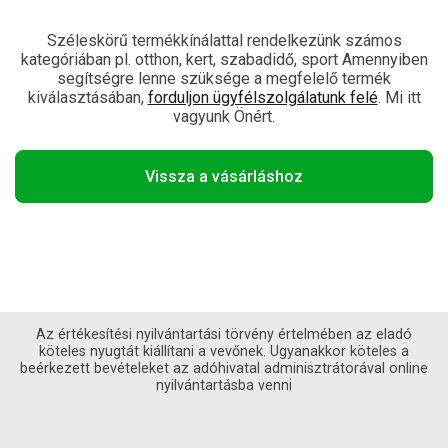
Széleskörű termékkínálattal rendelkezünk számos
kategóriában pl. otthon, kert, szabadidő, sport Amennyiben
segítségre lenne szüksége a megfelelő termék
kiválasztásában,
forduljon ügyfélszolgálatunk felé
. Mi itt
vagyunk Önért.
Vissza a vásárláshoz
Az értékesítési nyilvántartási törvény értelmében az eladó
köteles nyugtát kiállítani a vevőnek. Ugyanakkor köteles a
beérkezett bevételeket az adóhivatal adminisztrátorával online
nyilvántartásba venni