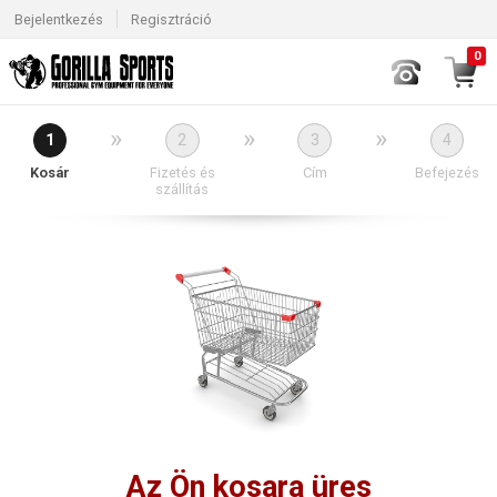
Bejelentkezés
Regisztráció
0
»
»
»
1
2
3
4
Kosár
Fizetés és
Cím
Befejezés
szállítás
Az Ön kosara üres