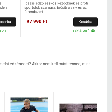
e
Ideális edző eszköz kezdőknek és profi
nden
sportolók számára. Erősíti a szív és az
érrendszert.
97 990 Ft
osárba
Kosárba
áron
raktáron 1 db
emelni edzésedet? Akkor nem kell mást tenned, mint