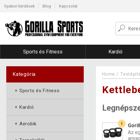
Gyakori kérdések
Blog
Kapcsolat
Sports és Fitness
Kardió
Kategória
Home
Testépít
Kettleb
+
Sports és Fitness
Legnépsz
+
Kardió
+
Aerobik
1
Goril
Az eg
anyag