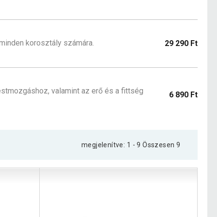
 minden korosztály számára.
29 290 Ft
estmozgáshoz, valamint az erő és a fittség
6 890 Ft
megjelenítve: 1 - 9 Összesen 9