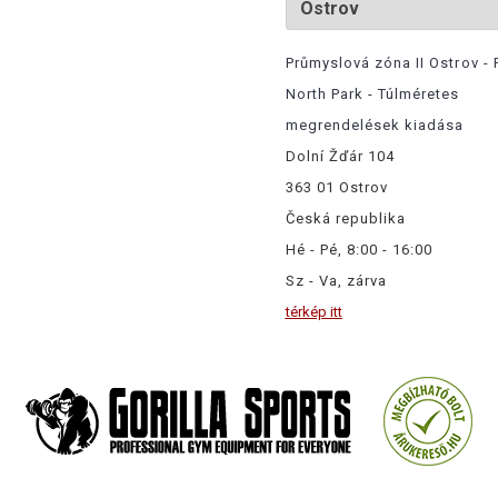
Průmyslová zóna II Ostrov - 
North Park - Túlméretes
megrendelések kiadása
Dolní Žďár 104
363 01 Ostrov
Česká republika
Hé - Pé, 8:00 - 16:00
Sz - Va, zárva
térkép itt