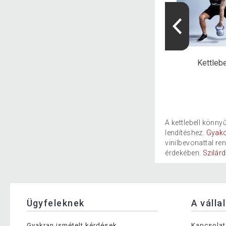
ifunkcionális...
Húzódzkodó rúd,...
Kettlebe
A kettlebell könn
lendítéshez.
Gyako
vinilbevonattal ren
érdekében.
Szilár
Ügyfeleknek
A válla
Gyakran ismételt kérdések
Kapcsolat