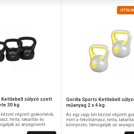
UTOLS
 Kettlebell súlyzó szett
Gorilla Sports Kettlebell súlyz
te 30 kg
műanyag 2 x 4 kg
 kézzel végzett gyakorlatok,
Az egy vagy két kézzel végzett gya
sz, hinta, takarítás és
mint a fekvőtámasz, hinta, takarítá
ogatják az anyagcserét.
könnyezés, támogatják az anyagcs