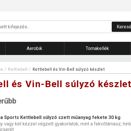
Keres
Aerobik
Tornakellék
és
Kettlebell
Kettlebell és Vin-Bell súlyzó készlet
ell és Vin-Bell súlyzó készle
erűbb
la Sports Kettlebell súlyzó szett műanyag fekete 30 kg
y vagy két kézzel végzett gyakorlatok, mint a fekvőtámasz, hint
cserét.