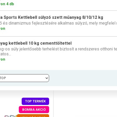
ron 4 db
la Sports Kettlebell súlyzó szett műanyag 8/10/12 kg
ő és dinamizmus fejlesztésére alkalmas súlyzó, mely megfelel
ron
yag kettlebell 10 kg cementtöltettel
kg-os súly jelentősebb terhelést biztosít a rendszeres otthoni t
atos...
ron
TOP TERMÉK
BOMBA AKCIÓ