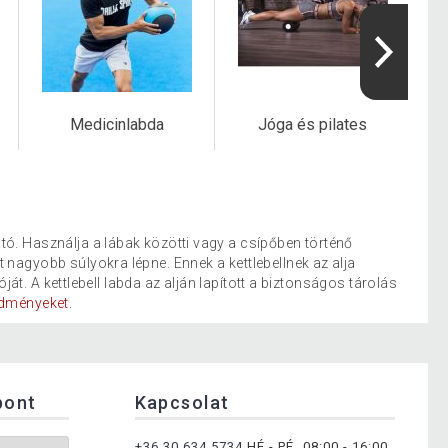
Medicinlabda
Jóga és pilates
ó. Használja a lábak közötti vagy a csípőben történő
nagyobb súlyokra lépne. Ennek a kettlebellnek az alja
ját. A kettlebell labda az alján lapított a biztonságos tárolás
edményeket.
pont
Kapcsolat
+36 30 634 5734
HÉ - PÉ, 08:00 - 16:00