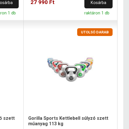
27 990 Ft
osárba
Kosárba
áron 1 db
raktáron 1 db
UTOLSÓ DARAB
ó szett
Gorilla Sports Kettlebell súlyzó szett
műanyag 113 kg