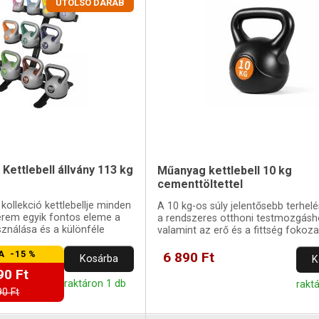
UTOLSÓ DARAB
 Kettlebell állvány 113 kg
Műanyag kettlebell 10 kg
cementtöltettel
 kollekció kettlebellje minden
A 10 kg-os súly jelentősebb terhelés
erem egyik fontos eleme a
a rendszeres otthoni testmozgásh
sználása és a különféle
valamint az erő és a fittség fokoz
gek miat
fejlesztéséhez.
A -15 %
6 890 Ft
Kosárba
K
90 Ft
raktáron 1 db
rakt
90 Ft