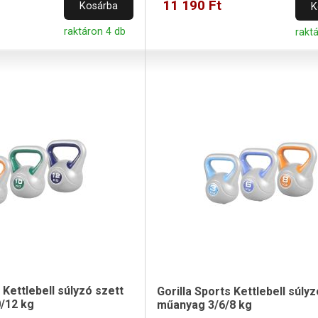
11 190 Ft
Kosárba
K
raktáron 4 db
rakt
 Kettlebell súlyzó szett
Gorilla Sports Kettlebell súlyz
/12 kg
műanyag 3/6/8 kg