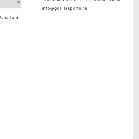
info@gorillasports.hu
Panattoni