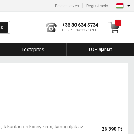
Bejelentkezés
Regisztráció
0
+36 30 634 5734
és
HÉ - PÉ, 08:00 - 16:00
Testépítés
TOP ajánlat
t
a, takarítás és könnyezés, támogatják az
26 390 Ft