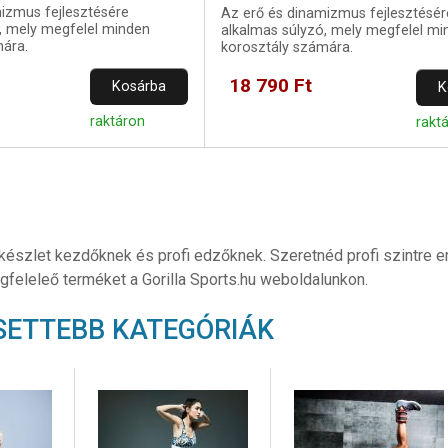
izmus fejlesztésére
Az erő és dinamizmus fejlesztésér
, mely megfelel minden
alkalmas súlyzó, mely megfelel mi
mára.
korosztály számára.
18 790 Ft
Kosárba
K
raktáron
rakt
 készlet kezdőknek és profi edzőknek. Szeretnéd profi szintre 
gfeleleő terméket a Gorilla Sports.hu weboldalunkon.
SETTEBB KATEGÓRIÁK