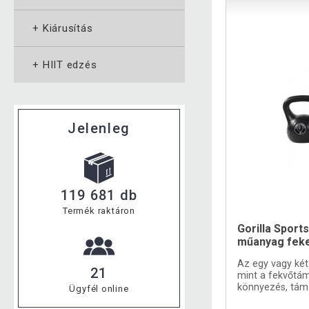
+
Kiárusítás
+
HIIT edzés
Jelenleg
119 681 db
Termék raktáron
Gorilla Sports
műanyag feke
Az egy vagy két
21
mint a fekvőtáma
könnyezés, tám
Ügyfél online