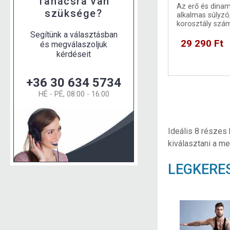
Tanácsra van
Az erő és dinam
szüksége?
alkalmas súlyzó
korosztály szá
Segítünk a választásban
29 290 Ft
és megválaszoljuk
kérdéseit
+36 30 634 5734
HÉ - PÉ, 08:00 - 16:00
Ideális 8 részes
kiválasztani a me
LEGKERE