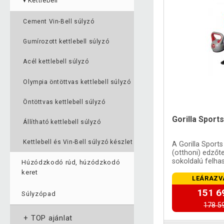
Kettlebell
▼
Cement Vin-Bell súlyzó
Gumírozott kettlebell súlyzó
Acél kettlebell súlyzó
Olympia öntöttvas kettlebell súlyzó
Öntöttvas kettlebell súlyzó
Gorilla Sports
Állítható kettlebell súlyzó
Kettlebell és Vin-Bell súlyzó készlet
A Gorilla Sports
(otthoni) edzőt
sokoldalú felha
Húzódzkodó rúd, húzódzkodó
edzési lehetősé
keret
LEÁRAZV
151 6
Súlyzópad
178 5
+
TOP ajánlat