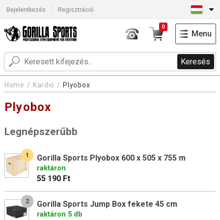
Bejelentkezés
Regisztráció
0
Menu
Keresés
Home
Kardió
Plyobox
Plyobox
Legnépszerűbb
1
Gorilla Sports Plyobox 600 x 505 x 755 m
raktáron
55 190 Ft
2
Gorilla Sports Jump Box fekete 45 cm
raktáron 5 db