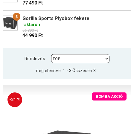
77 490 Ft
3
Gorilla Sports Plyobox fekete
raktáron
56 890 Ft
44 990 Ft
Rendezés:
megjelenítve: 1 - 3 Összesen 3
BOMBA AKCIÓ
-21 %