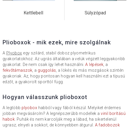
Kettlebell
Súlyzópad
Plioboxok - mik ezek, mire szolgálnak
A
Plyobox
egy szilárd, stabil doboz plyometrikus
gyakorlatokhoz. Az ugrás általában a velük végzett leggyakoribb
gyakorlat. De nem csak így lehet használni.
A lépések
, a
fekvőtámaszok
, a
guggolás
, a lökés és más mozgások szintén
gyakoriak. Az, hogy pontosan hogyan kell használni ezt a típusú
edzőt, a gyakorolt ​​sporttól függ.
Hogyan válasszunk plioboxot
A legtöbb
plyobox
habból vagy fából készül. Melyiket érdemes
jobban megvásárolni? A legnépszerűbb modellek a
vinil borítású
habok
. Puhák és nem karcolják meg a lábad, ha sikertelenül
ugrasz; elnyeli a sokkot, de könnyebben átgurul.
A fadobozok