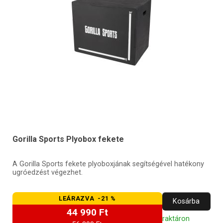
Gorilla Sports Plyobox fekete
A Gorilla Sports fekete plyoboxjának segítségével hatékony
ugróedzést végezhet.
LEÁRAZVA -21 %
Kosárba
44 990 Ft
raktáron