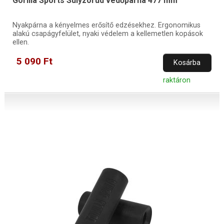
Gorilla Sports Súlyzórúd védőpárna 477 mm
Nyakpárna a kényelmes erősítő edzésekhez. Ergonomikus
alakú csapágyfelület, nyaki védelem a kellemetlen kopások
ellen.
5 090 Ft
Kosárba
raktáron