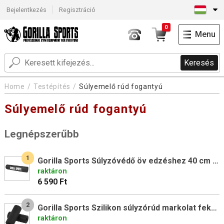
Bejelentkezés
Regisztráció
0
Menu
Keresés
Home
Testépítés
Súlyemelő rúd fogantyú
Súlyemelő rúd fogantyú
Legnépszerűbb
1
Gorilla Sports Súlyzóvédő öv edzéshez 40 cm fekete
raktáron
6 590 Ft
2
Gorilla Sports Szilikon súlyzórúd markolat fekete
raktáron