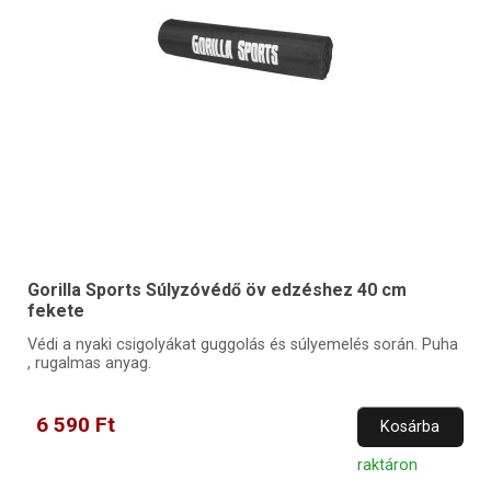
Gorilla Sports Súlyzóvédő öv edzéshez 40 cm
fekete
Védi a nyaki csigolyákat guggolás és súlyemelés során. Puha
, rugalmas anyag.
6 590 Ft
Kosárba
raktáron