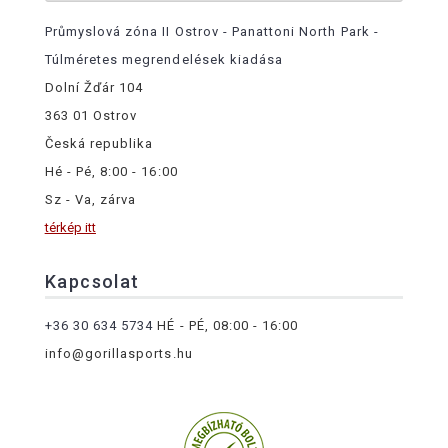
Průmyslová zóna II Ostrov - Panattoni North Park -
Túlméretes megrendelések kiadása
Dolní Žďár 104
363 01 Ostrov
Česká republika
Hé - Pé, 8:00 - 16:00
Sz - Va, zárva
térkép itt
Kapcsolat
+36 30 634 5734
HÉ - PÉ, 08:00 - 16:00
info@gorillasports.hu