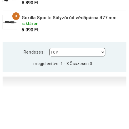
8 890 Ft
3
Gorilla Sports Súlyzórúd védőpárna 477 mm
raktáron
5 090 Ft
Rendezés:
megjelenítve: 1 - 3 Összesen 3