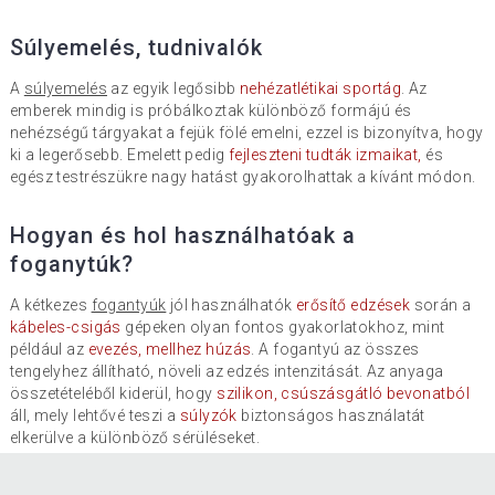
Súlyemelés, tudnivalók
A
súlyemelés
az egyik legősibb
nehézatlétikai sportág
. Az
emberek mindig is próbálkoztak különböző formájú és
nehézségű tárgyakat a fejük fölé emelni, ezzel is bizonyítva, hogy
ki a legerősebb. Emelett pedig
fejleszteni tudták izmaikat,
és
egész testrészükre nagy hatást gyakorolhattak a kívánt módon.
Hogyan és hol használhatóak a
foganytúk?
A kétkezes
fogantyúk
jól használhatók
erősítő edzések
során a
kábeles-csigás
gépeken olyan fontos gyakorlatokhoz, mint
például az
evezés, mellhez húzás
. A fogantyú az összes
tengelyhez állítható, növeli az edzés intenzitását. Az anyaga
összetételéből kiderül, hogy
szilikon, csúszásgátló bevonatból
áll, mely lehtővé teszi a
súlyzók
biztonságos használatát
elkerülve a különböző sérüléseket.