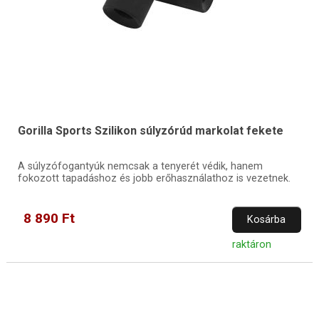
Gorilla Sports Szilikon súlyzórúd markolat fekete
A súlyzófogantyúk nemcsak a tenyerét védik, hanem
fokozott tapadáshoz és jobb erőhasználathoz is vezetnek.
8 890 Ft
Kosárba
raktáron