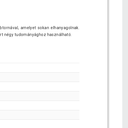
ábtornával, amelyet sokan elhanyagolnak.
mert négy tudományághoz használható.