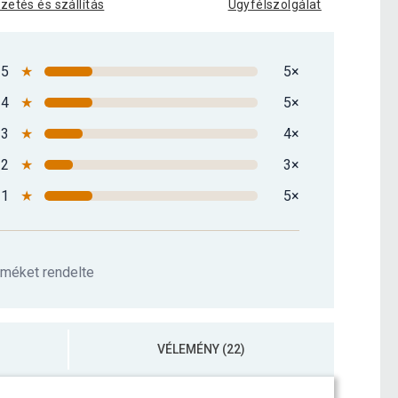
izetés és szállítás
Ügyfélszolgálat
5
★
5×
4
★
5×
3
★
4×
2
★
3×
1
★
5×
rméket rendelte
VÉLEMÉNY (22)