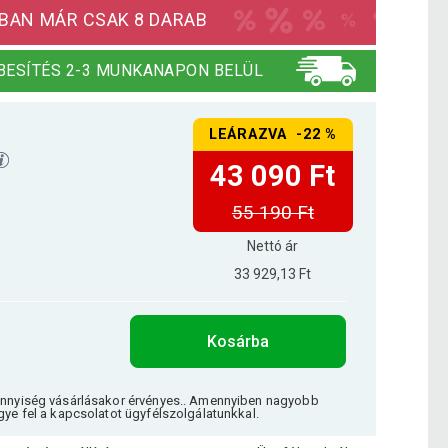
BAN MÁR CSAK 8 DARAB
BESÍTÉS 2-3 MUNKANAPON BELÜL
LEÁRAZVA -22 %
43 090 Ft
55 190 Ft
Nettó ár
33 929,13 Ft
Kosárba
ennyiség vásárlásakor érvényes.. Amennyiben nagyobb
gye fel a kapcsolatot ügyfélszolgálatunkkal.