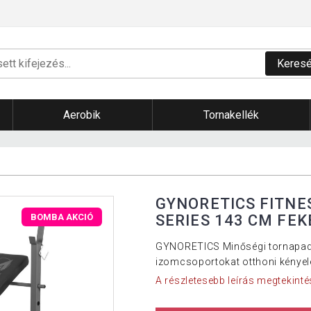
Keres
Aerobik
Tornakellék
GYNORETICS FITNE
SERIES 143 CM FEK
BOMBA AKCIÓ
GYNORETICS Minőségi tornapad. 
izomcsoportokat otthoni kénye
A részletesebb leírás megtekinté