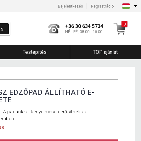
Bejelentkezés
Regisztráció
0
+36 30 634 5734
és
HÉ - PÉ, 08:00 - 16:00
Testépítés
TOP ajánlat
SZ EDZŐPAD ÁLLÍTHATÓ E-
ETE
A padunkkal kényelmesen erősítheti az
lemben
se