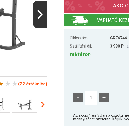
AKCIÓ
VÁRHATÓ KÉZ
Cikkszám:
GR76746
Szállítási díj:
3 990 Ft
raktáron
(22 értékelés)
-
+
Az akció 1 és 5 darab közötti m
mennyiséget szeretne, kérjük, ve