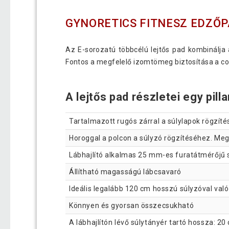
GYNORETICS FITNESZ EDZŐP
Az E-sorozatú többcélú lejtős pad kombinálja 
Fontos a megfelelő izomtömeg biztosítása a co
A lejtős pad részletei egy pill
Tartalmazott rugós zárral a súlylapok rögzít
Horoggal a polcon a súlyzó rögzítéséhez. Meg
Lábhajlító alkalmas 25 mm-es furatátmérőjű s
Állítható magasságú lábcsavaró
Ideális legalább 120 cm hosszú súlyzóval val
Könnyen és gyorsan összecsukható
A lábhajlítón lévő súlytányér tartó hossza: 20