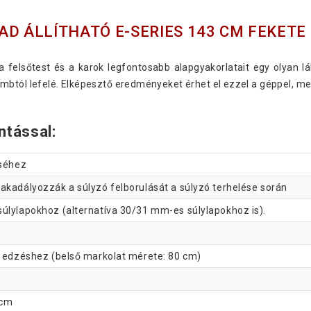
AD ÁLLÍTHATÓ E-SERIES 143 CM FEKETE
a felsőtest és a karok legfontosabb alapgyakorlatait egy olyan l
mbtól lefelé. Elképesztő eredményeket érhet el ezzel a géppel, 
antással:
éséhez
akadályozzák a súlyzó felborulását a súlyzó terhelése során
úlylapokhoz (alternatíva 30/31 mm-es súlylapokhoz is).
ó edzéshez (belső markolat mérete: 80 cm)
 cm