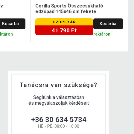
ív
Gorilla Sports Összecsukható
edzőpad 145x46 cm fekete
SZUPER ÁR
Kosárba
Kosárba
41 790 Ft
aktáron
raktáron
Tanácsra van szüksége?
Segítünk a választásban
és megválaszoljuk kérdéseit
+36 30 634 5734
HÉ - PÉ, 08:00 - 16:00