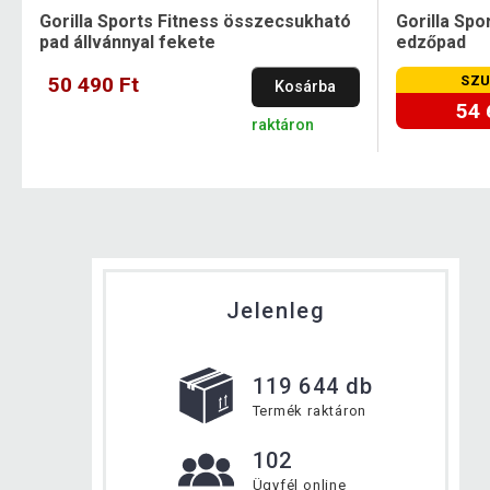
Gorilla Sports Fitness összecsukható
Gorilla Spor
pad állvánnyal fekete
edzőpad
50 490 Ft
SZU
Kosárba
54 
raktáron
Jelenleg
119 644 db
Termék raktáron
102
Ügyfél online