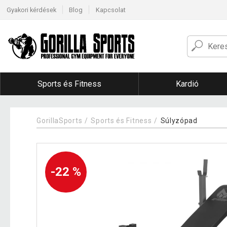
Gyakori kérdések
Blog
Kapcsolat
Sports és Fitness
Kardió
GorillaSports
Sports és Fitness
Súlyzópad
-22 %