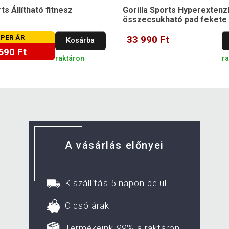
ts Állítható fitnesz
Gorilla Sports Hyperextenz
összecsukható pad fekete
PER ÁR
33 990 Ft
Kosárba
690 Ft
raktáron
r
A vásárlás előnyei
Kiszállítás 5 napon belül
Olcsó árak
Termékeink 99%-a raktáron