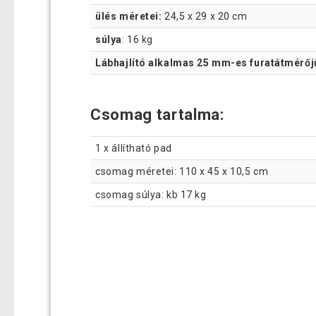
ülés méretei:
24,5 x 29 x 20 cm
súlya
: 16 kg
Lábhajlító alkalmas 25 mm-es furatátmérőj
Csomag tartalma:
1 x állítható pad
csomag méretei: 110 x 45 x 10,5 cm
csomag súlya: kb 17 kg