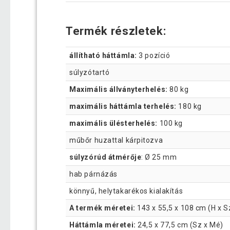
Termék részletek:
állítható háttámla:
3 pozíció
súlyzótartó
Maximális állványterhelés:
80 kg
maximális háttámla terhelés:
180 kg
maximális ülésterhelés:
100 kg
műbőr huzattal kárpitozva
súlyzórúd átmérője
: Ø 25 mm
hab párnázás
könnyű, helytakarékos kialakítás
A termék méretei:
143 x 55,5 x 108 cm (H x S
Háttámla méretei:
24,5 x 77,5 cm (Sz x Mé)