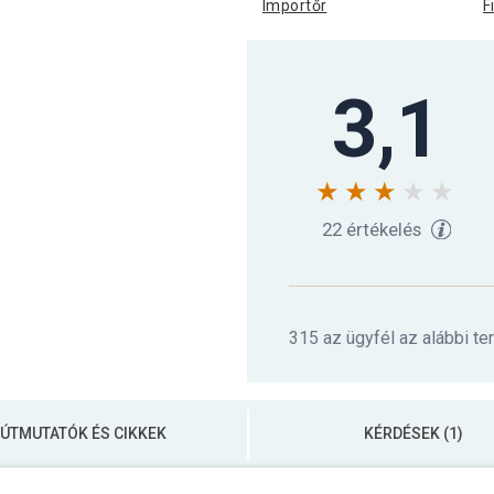
Importőr
F
3,1
22 értékelés
315 az ügyfél az alábbi te
ÚTMUTATÓK ÉS CIKKEK
KÉRDÉSEK (1)