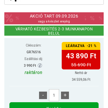
Gorilla Sports Fitness összecsukható
50 490 Ft
pad állvánnyal fekete
AKCIÓ TART 09.09.2026
vagy a készlet erejéig
VÁRHATÓ KÉZBESÍTÉS 2-3 MUNKANAPON
BELÜL
Cikkszám:
LEÁRAZVA -21 %
GR76516
43 890 Ft
Szállítási díj:
55 690 Ft
3 990 Ft
raktáron
Nettó ár
34 559,06 Ft
-
+