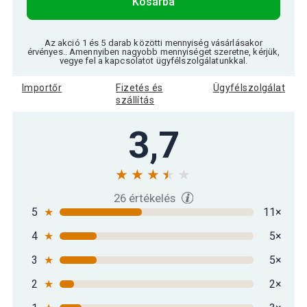
Kosárba
Az akció 1 és 5 darab közötti mennyiség vásárlásakor
érvényes.. Amennyiben nagyobb mennyiséget szeretne, kérjük,
vegye fel a kapcsolatot ügyfélszolgálatunkkal.
Importőr
Fizetés és
Ügyfélszolgálat
szállítás
3,7
26 értékelés
5
★
11×
4
★
5×
3
★
5×
2
★
2×