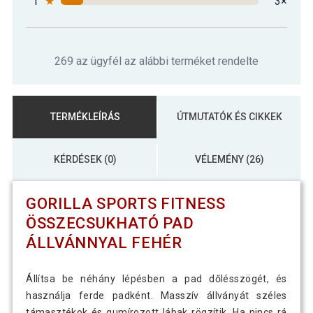
1
★
3×
269 az ügyfél az alábbi terméket rendelte
TERMÉKLEÍRÁS
ÚTMUTATÓK ÉS CIKKEK
KÉRDÉSEK (0)
VÉLEMÉNY (26)
GORILLA SPORTS FITNESS
ÖSSZECSUKHATÓ PAD
ÁLLVÁNNYAL FEHÉR
Állítsa be néhány lépésben a pad dőlésszögét, és
használja ferde padként. Masszív állványát széles
támasztékok és gumírozott lábak rögzítik. Ha nincs rá