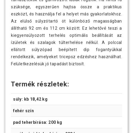
szüksége, egyszerűen hajtsa össze a praktikus
eszközt, és használja fel a helyet más gyakorlatokhoz.
Az elülső súlyzótartó öt különböző magasságban
állítható 92 cm és 112 cm között. Ez lehetővé teszi a
kiegyensúlyozott terhelés optimális beállítását az
ízületek és szalagok túlterhelése nélkül. A polccal
ellátott súlyzópad beépített dip fogantyúkkal
rendelkezik, amelyeket tricepsz edzéshez használhat.
Felületkezelésük jó tapadást biztosít.
Termék részletek:
súly: kb 18,42 kg
fehér szín
pad teherbírása: 200 kg