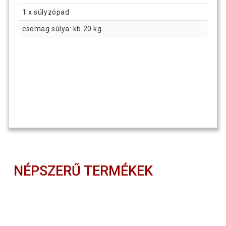
1 x súlyzópad
csomag súlya: kb.20 kg
NÉPSZERŰ TERMÉKEK