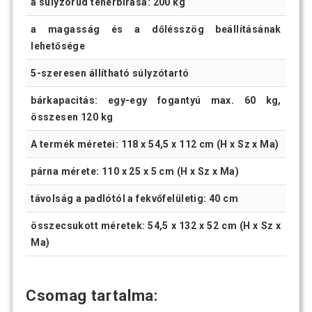
a súlyzórúd teherbírása: 200 kg
a magasság és a dőlésszög beállításának
lehetősége
5-szeresen állítható súlyzótartó
bárkapacitás: egy-egy fogantyú max. 60 kg,
összesen 120 kg
A termék méretei: 118 x 54,5 x 112 cm (H x Sz x Ma)
párna mérete: 110 x 25 x 5 cm (H x Sz x Ma)
távolság a padlótól a fekvőfelületig: 40 cm
összecsukott méretek: 54,5 x 132 x 52 cm (H x Sz x
Ma)
Csomag tartalma: