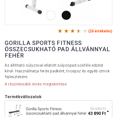
(26 értékelés)
GORILLA SPORTS FITNESS
ÖSSZECSUKHATÓ PAD ÁLLVÁNNYAL
FEHÉR
Az állítható súlyzóval ellátott súlyzópad sokféle edzést
kínál. Használhatja ferde padként, tricepsz és egyéb izmok
fejlesztésére.
A részletesebb leírás megtekintése
Termékváltozatok
55 690 Ft
Gorilla Sports Fitness
43 890 Ft
összecsukható pad állvánnyal fehér