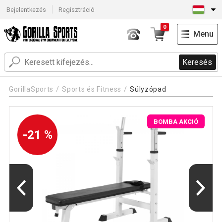
Bejelentkezés
Regisztráció
0
Menu
Keresés
GorillaSports
Sports és Fitness
Súlyzópad
BOMBA AKCIÓ
-21 %