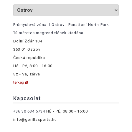
Průmyslová zóna II Ostrov - Panattoni North Park -
Túlméretes megrendelések kiadása
Dolní Žďár 104
363 01 Ostrov
Česká republika
Hé - Pé, 8:00 - 16:00
Sz - Va, zárva
térkép itt
Kapcsolat
+36 30 634 5734
HÉ - PÉ, 08:00 - 16:00
info@gorillasports.hu