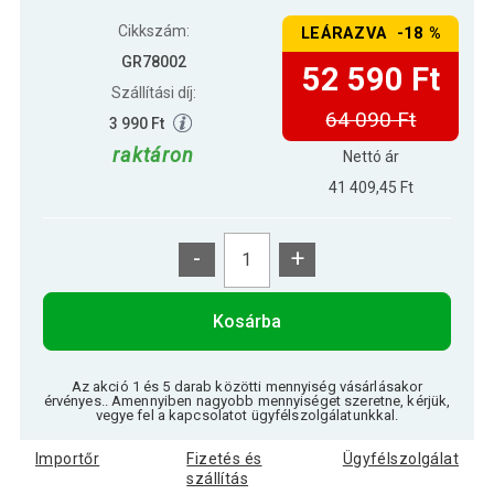
Cikkszám:
LEÁRAZVA -18 %
GR78002
52 590 Ft
Szállítási díj:
64 090 Ft
3 990 Ft
raktáron
Nettó ár
41 409,45 Ft
-
+
Kosárba
Az akció 1 és 5 darab közötti mennyiség vásárlásakor
érvényes.. Amennyiben nagyobb mennyiséget szeretne, kérjük,
vegye fel a kapcsolatot ügyfélszolgálatunkkal.
Importőr
Fizetés és
Ügyfélszolgálat
szállítás