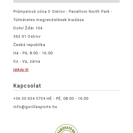
Průmyslová zóna II Ostrov - Panattoni North Park -
Túlméretes megrendelések kiadása
Dolní Žďár 104
363 01 Ostrov
Česká republika
Hé - Pé, 8:00 - 16:00
Sz - Va, zárva
térkép itt
Kapcsolat
+36 30 634 5734
HÉ - PÉ, 08:00 - 16:00
info@gorillasports.hu