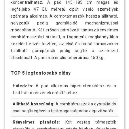
koncentrálhatsz. A pad 145–185 cm magas és
legfeljebb 47 EU méretű cipőt viselő személyek
számára alkalmas. A combtámaszok hossza állítható,
helyzetük pedig gyorskioldó mechanizmussal
módosítható. Két erősen párnázott támasz kényelmes
combtámasztást biztosít, a fogantyúk megkönnyítik a
kezelést edzés közben, az első és hátsó támaszokon
található gumipárnák pedig segítik a szerkezet
stabilitását. A pad maximális teherbírása 150 kg.
TOP 5 legfontosabb előny
Hátedzés:
A pad alkalmas hiperextenzióhoz és a
test hátsó részének erősítéséhez.
Állítható hosszúság:
A combtámaszok a gyorskioldó
csat segítségével a testmagasságodhoz igazíthatók.
Kényelmes párnázás:
Két vastag támaszték
biztosítja a combtámaszt edzés közben, felesleges