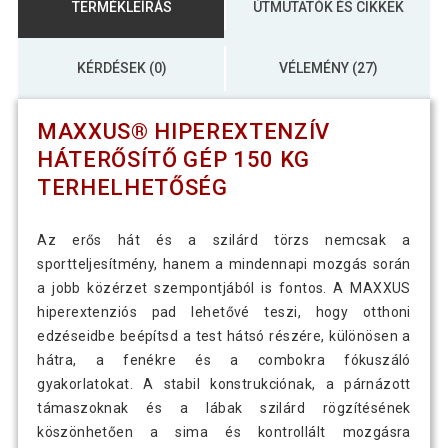
TERMÉKLEÍRÁS
ÚTMUTATÓK ÉS CIKKEK
KÉRDÉSEK (0)
VÉLEMÉNY (27)
MAXXUS® HIPEREXTENZÍV
HÁTERŐSÍTŐ GÉP 150 KG
TERHELHETŐSÉG
Az erős hát és a szilárd törzs nemcsak a
sportteljesítmény, hanem a mindennapi mozgás során
a jobb közérzet szempontjából is fontos. A MAXXUS
hiperextenziós pad lehetővé teszi, hogy otthoni
edzéseidbe beépítsd a test hátsó részére, különösen a
hátra, a fenékre és a combokra fókuszáló
gyakorlatokat. A stabil konstrukciónak, a párnázott
támaszoknak és a lábak szilárd rögzítésének
köszönhetően a sima és kontrollált mozgásra