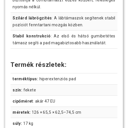
nyomás nélkül.
Szilárd lábrögzítés
: A lábtámaszok segítenek stabil
pozíciót fenntartani mozgás közben.
Stabil konstrukció
: Az első és hátsó gumibetétes
támasz segíti a pad magabiztosabb használatát.
Termék részletek:
terméktípus:
hiperextenziós pad
szín:
fekete
cipőméret
: akár 47 EU
méretek:
126 × 65,5 × 62,5–74,5 cm
súly:
17 kg