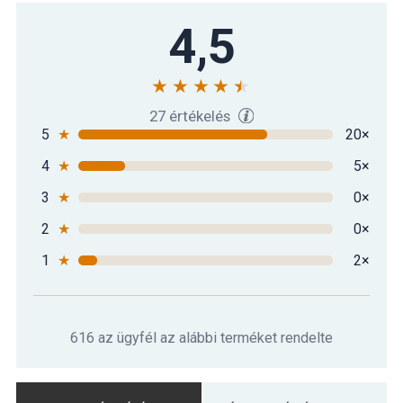
4,5
27 értékelés
5
★
20×
4
★
5×
3
★
0×
2
★
0×
1
★
2×
616 az ügyfél az alábbi terméket rendelte