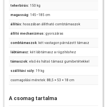
teherbírás:
150 kg
magasság:
145–185 cm
állítás:
hosszában állítható combtámaszok
állító mechanizmus:
gyorszáras
combtámaszok
: két vastagon párnázott támasz
lábtámasz:
két lábtámasz a rögzítéshez
támaszok:
első és hátsó támasz gumibetétekkel
szállítási súly:
19 kg
csomagolási méretek: 88,5 × 53 × 18 cm
A csomag tartalma