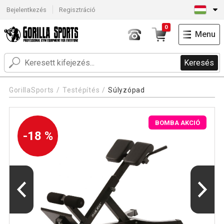
Bejelentkezés
Regisztráció
0
Menu
Keresés
GorillaSports
Testépítés
Súlyzópad
BOMBA AKCIÓ
-18 %