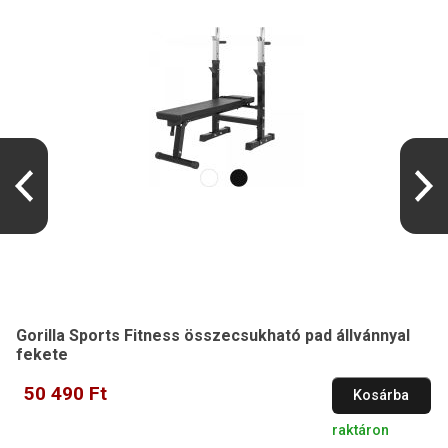
Gorilla Sports Fitness összecsukható pad állvánnyal
fekete
50 490 Ft
Kosárba
raktáron