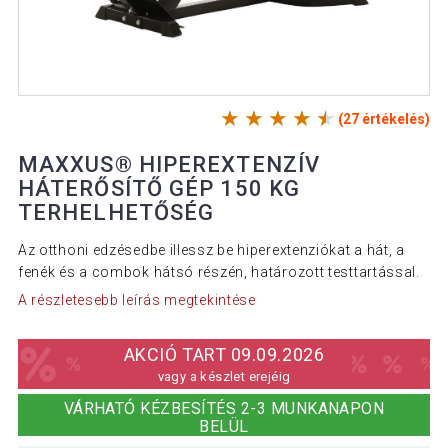
(27 értékelés)
MAXXUS® HIPEREXTENZÍV
HÁTERŐSÍTŐ GÉP 150 KG
TERHELHETŐSÉG
Az otthoni edzésedbe illessz be hiperextenziókat a hát, a
fenék és a combok hátsó részén, határozott testtartással.
A részletesebb leírás megtekintése
AKCIÓ TART 09.09.2026
vagy a készlet erejéig
VÁRHATÓ KÉZBESÍTÉS 2-3 MUNKANAPON
BELÜL