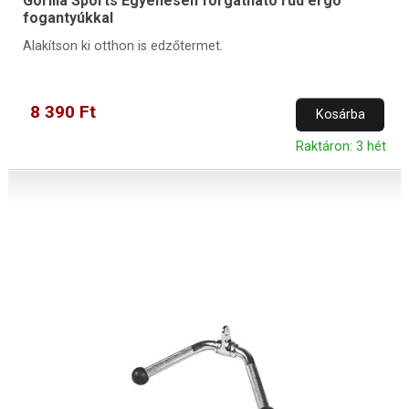
Gorilla Sports Egyenesen forgatható rúd ergo
fogantyúkkal
Alakítson ki otthon is edzőtermet.
8 390 Ft
Kosárba
Raktáron: 3 hét