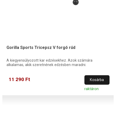
Gorilla Sports Tricepsz V forgó rúd
A kiegyensúlyozott kar edzésekhez. Azok számára
alkalamas, akik szeretnének edzésben maradni.
11 290 Ft
Kosárba
raktáron