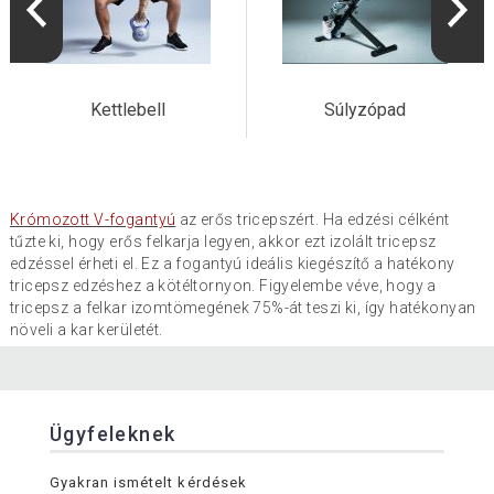
Kettlebell
Súlyzópad
Krómozott V-fogantyú
az erős tricepszért. Ha edzési célként
tűzte ki, hogy erős felkarja legyen, akkor ezt izolált tricepsz
edzéssel érheti el. Ez a fogantyú ideális kiegészítő a hatékony
tricepsz edzéshez a kötéltornyon. Figyelembe véve, hogy a
tricepsz a felkar izomtömegének 75%-át teszi ki, így hatékonyan
növeli a kar kerületét.
Ügyfeleknek
Gyakran ismételt kérdések