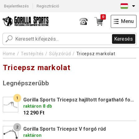
Bejelentkezés
Regisztráció
0
Menu
Keresés
Home
Testépítés
Súlyzórúd
Tricepsz markolat
Tricepsz markolat
Legnépszerűbb
1
Gorilla Sports Tricepsz hajlított forgatható fogantyú
raktáron 8 db
12 290 Ft
2
Gorilla Sports Tricepsz V forgó rúd
raktáron