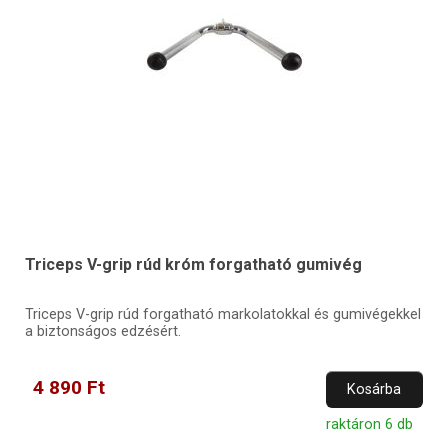
Triceps V-grip rúd króm forgatható gumivég
Triceps V-grip rúd forgatható markolatokkal és gumivégekkel
a biztonságos edzésért.
4 890 Ft
Kosárba
raktáron 6 db