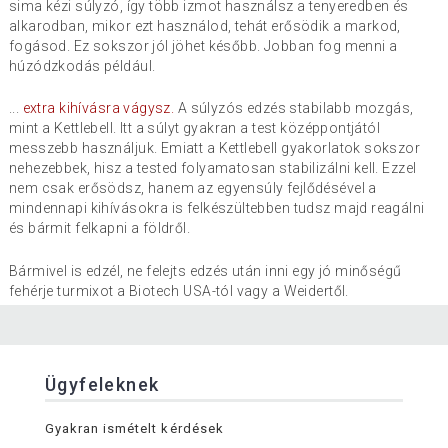
sima kézi súlyzó, így több izmot használsz a tenyeredben és
alkarodban, mikor ezt használod, tehát erősödik a markod,
fogásod. Ez sokszor jól jöhet később. Jobban fog menni a
húzódzkodás például.
...
extra kihívásra vágysz.
A súlyzós edzés stabilabb mozgás,
mint a Kettlebell. Itt a súlyt gyakran a test középpontjától
messzebb használjuk. Emiatt a Kettlebell gyakorlatok sokszor
nehezebbek, hisz a tested folyamatosan stabilizálni kell. Ezzel
nem csak erősödsz, hanem az egyensúly fejlődésével a
mindennapi kihívásokra is felkészültebben tudsz majd reagálni
és bármit felkapni a földről.
Bármivel is edzél, ne felejts edzés után inni egy jó minőségű
fehérje turmixot a Biotech USA-tól vagy a Weidertől.
Ügyfeleknek
Gyakran ismételt kérdések