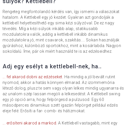
súlyok? Kettlebell?
Rengeteg megfontolandó kérdés van, így ismerni a válaszokat
hatalom. A Kettlebell egy jó kezdet. Gyakran azt gondolják a
kettlebell helyettesíthető egy sima kézi súlyzóval. De ez nagy
tévedés. Míg a kézi súlyok inkább alap, statikusabb
mozdulatokra valók, addig a kettlebell inkább dinamikus
mozdulatokra jó, mint csavarok, szakítás.... Sokan használják
gyúráshoz, különböző sportokhoz, mint a kosárlabda. Nagyon
sokoldalú. Íme, pár ok miért használd te is az edzéseidhez.
Adj egy esélyt a kettlebell-nek, ha..
... fel akarod dobni az edzéseket.
Ha mindig a jól bevált rutint
nyomod, akkor a hatás könnyen elmarad. Az izommemória
létező dolog, plusz te sem vagy olyan lelkes mindig ugyanarra és
az unalom szép lassan megöli a lelkesedést. A Kettlebell swing
egy jó opció arra, hogy felpörgesd a pulzusod. Egy 60
másodperces dinamikus szett igazán felpörget például edzés
eleje felé. Erősíti a far- comb- és hátizmokat.
... erősíteni akarod a markod.
A Kettlebell vastagabb, mint egy