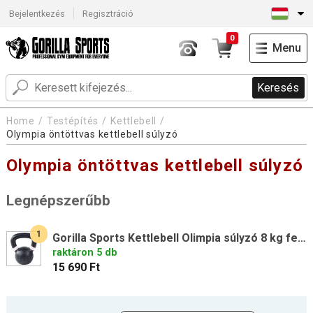
Bejelentkezés
Regisztráció
0
Menu
Keresés
Home
Testépítés
Kettlebell
Olympia öntöttvas kettlebell súlyzó
Olympia öntöttvas kettlebell súlyzó
Legnépszerűbb
1
Gorilla Sports Kettlebell Olimpia súlyzó 8 kg fekete
raktáron 5 db
15 690 Ft