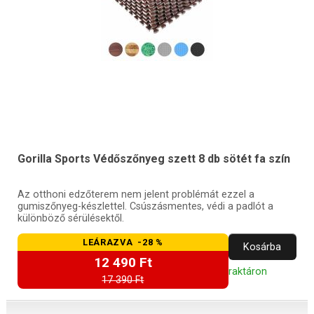
Gorilla Sports Védőszőnyeg szett 8 db sötét fa szín
Az otthoni edzőterem nem jelent problémát ezzel a
gumiszőnyeg-készlettel. Csúszásmentes, védi a padlót a
különböző sérülésektől.
LEÁRAZVA -28 %
Kosárba
12 490 Ft
raktáron
17 390 Ft