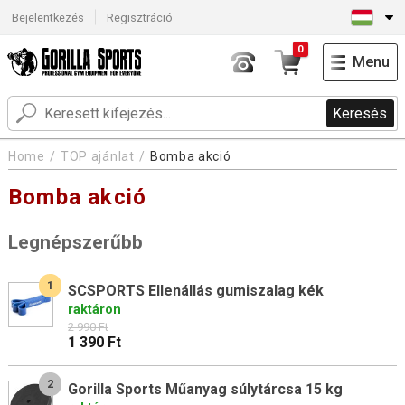
Bejelentkezés
Regisztráció
0
Menu
Keresés
Home
TOP ajánlat
Bomba akció
Bomba akció
Legnépszerűbb
1
SCSPORTS Ellenállás gumiszalag kék
raktáron
2 990 Ft
1 390 Ft
2
Gorilla Sports Műanyag súlytárcsa 15 kg