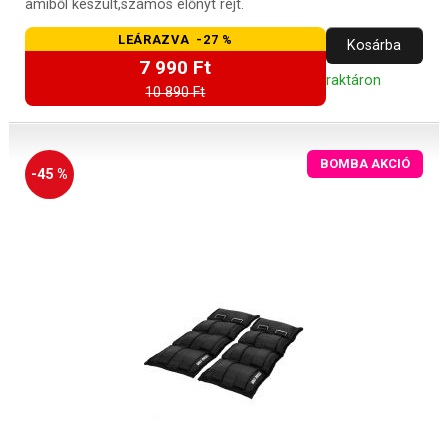
amiből készült,számos előnyt rejt.
LEÁRAZVA -27 %
Kosárba
7 990 Ft
raktáron
10 890 Ft
BOMBA AKCIÓ
-45 %