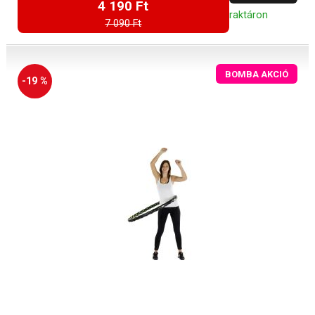
4 190 Ft
raktáron
7 090 Ft
BOMBA AKCIÓ
-19 %