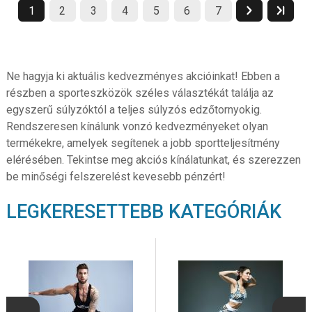
1
2
3
4
5
6
7
Ne hagyja ki aktuális kedvezményes akcióinkat! Ebben a
részben a sporteszközök széles választékát találja az
egyszerű súlyzóktól a teljes súlyzós edzőtornyokig.
Rendszeresen kínálunk vonzó kedvezményeket olyan
termékekre, amelyek segítenek a jobb sportteljesítmény
elérésében. Tekintse meg akciós kínálatunkat, és szerezzen
be minőségi felszerelést kevesebb pénzért!
LEGKERESETTEBB KATEGÓRIÁK