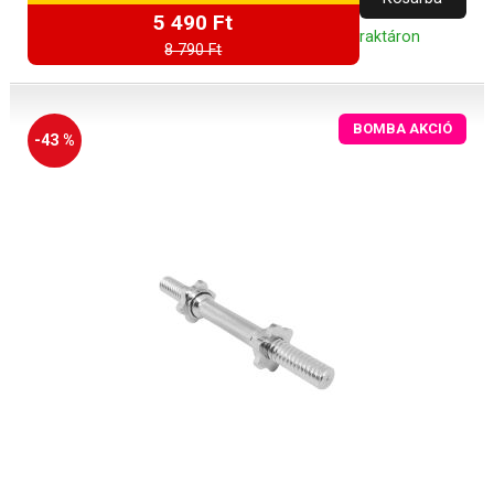
5 490 Ft
raktáron
8 790 Ft
BOMBA AKCIÓ
-43 %