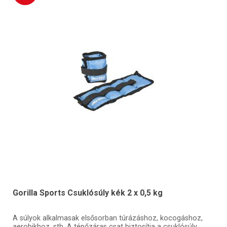
Gorilla Sports Csuklósúly kék 2 x 0,5 kg
A súlyok alkalmasak elsősorban túrázáshoz, kocogáshoz,
aerobikhoz, stb. A tépőzáras csat biztosítja a csuklósúly