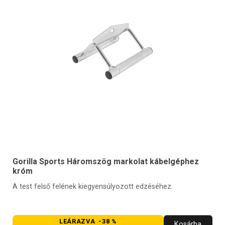
Gorilla Sports Háromszög markolat kábelgéphez
króm
A test felső felének kiegyensúlyozott edzéséhez.
LEÁRAZVA -38 %
Kosárba