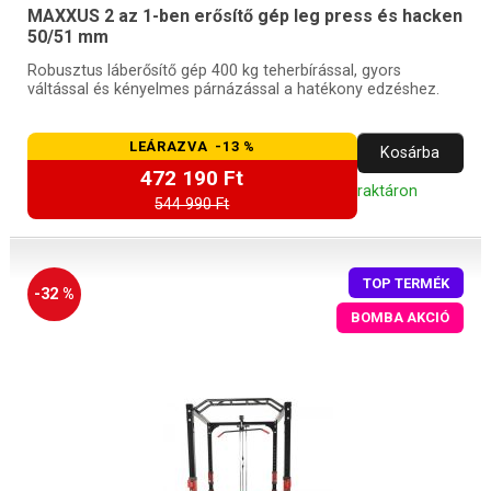
MAXXUS 2 az 1-ben erősítő gép leg press és hacken
50/51 mm
Robusztus láberősítő gép 400 kg teherbírással, gyors
váltással és kényelmes párnázással a hatékony edzéshez.
LEÁRAZVA -13 %
Kosárba
472 190 Ft
raktáron
544 990 Ft
TOP TERMÉK
-32 %
BOMBA AKCIÓ