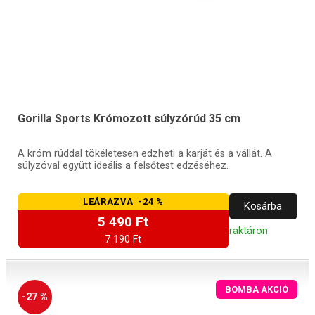
Gorilla Sports Krómozott súlyzórúd 35 cm
A króm rúddal tökéletesen edzheti a karját és a vállát. A
súlyzóval együtt ideális a felsőtest edzéséhez.
LEÁRAZVA -24 %
Kosárba
5 490 Ft
raktáron
7 190 Ft
BOMBA AKCIÓ
-27 %