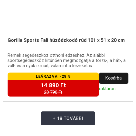
Gorilla Sports Fali húzódzkodó rúd 101 x 51 x 20 cm
Remek segédeszköz otthoni edzéshez. Az alábbi
sportsegédeszköz kitűnően megmozgatja a törzs-, a hát-, a
váll- és a nyak izmait, valamint a kezeket is
LEÁRAZVA -28 %
Kosárba
14 890 Ft
raktáron
20 790 Ft
+ 18 TOVÁBBI