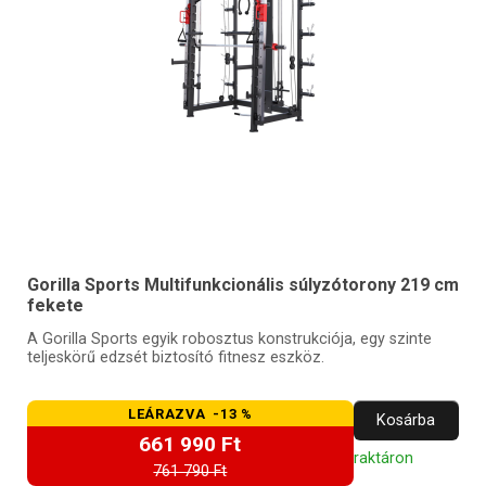
Gorilla Sports Multifunkcionális súlyzótorony 219 cm
fekete
A Gorilla Sports egyik robosztus konstrukciója, egy szinte
teljeskörű edzsét biztosító fitnesz eszköz.
LEÁRAZVA -13 %
Kosárba
661 990 Ft
raktáron
761 790 Ft