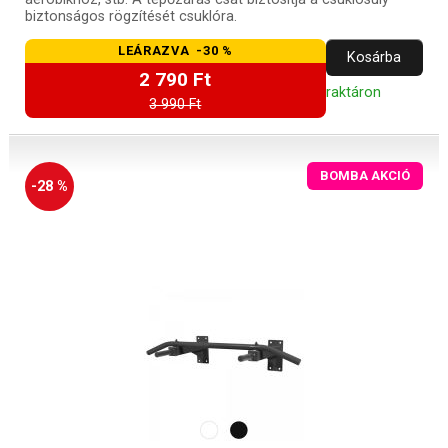
biztonságos rögzítését csuklóra.
LEÁRAZVA -30 %
Kosárba
2 790 Ft
raktáron
3 990 Ft
BOMBA AKCIÓ
-28 %