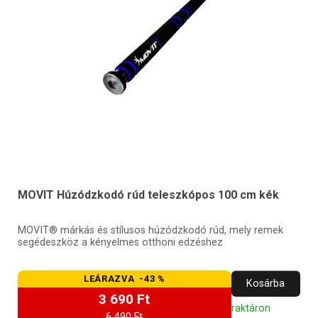
MOVIT Húzódzkodó rúd teleszkópos 100 cm kék
MOVIT® márkás és stílusos húzódzkodó rúd, mely remek
segédeszköz a kényelmes otthoni edzéshez
LEÁRAZVA -43 %
Kosárba
3 690 Ft
raktáron
6 490 Ft