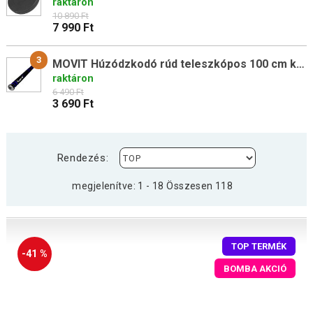
raktáron
10 890 Ft
7 990 Ft
3
MOVIT Húzódzkodó rúd teleszkópos 100 cm kék
raktáron
6 490 Ft
3 690 Ft
Rendezés:
megjelenítve: 1 - 18 Összesen 118
TOP TERMÉK
-41 %
BOMBA AKCIÓ