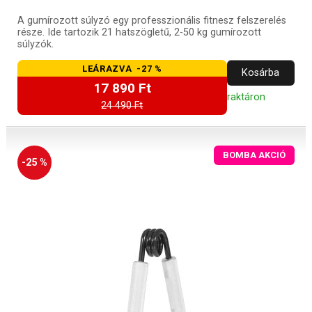
A gumírozott súlyzó egy professzionális fitnesz felszerelés
része. Ide tartozik 21 hatszögletű, 2-50 kg gumírozott
súlyzók.
LEÁRAZVA -27 %
Kosárba
17 890 Ft
raktáron
24 490 Ft
BOMBA AKCIÓ
-25 %