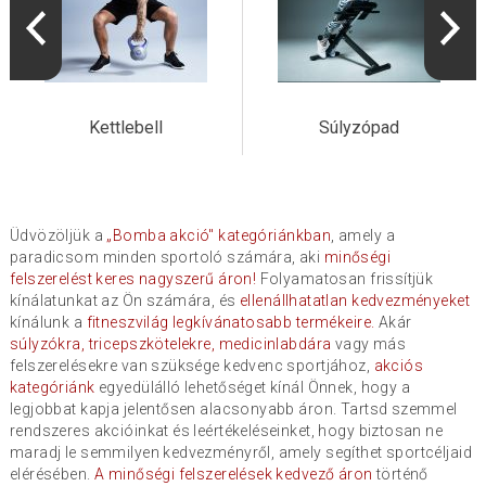
Kettlebell
Súlyzópad
Üdvözöljük a
„Bomba akció" kategóriánkban
, amely a
paradicsom minden sportoló számára, aki
minőségi
felszerelést keres nagyszerű áron!
Folyamatosan frissítjük
kínálatunkat az Ön számára, és
ellenállhatatlan kedvezményeket
kínálunk a
fitneszvilág legkívánatosabb termékeire.
Akár
súlyzókra, tricepszkötelekre, medicinlabdára
vagy más
felszerelésekre van szüksége kedvenc sportjához,
akciós
kategóriánk
egyedülálló lehetőséget kínál Önnek, hogy a
legjobbat kapja jelentősen alacsonyabb áron. Tartsd szemmel
rendszeres akcióinkat és leértékeléseinket, hogy biztosan ne
maradj le semmilyen kedvezményről, amely segíthet sportcéljaid
elérésében.
A minőségi felszerelések kedvező áron
történő