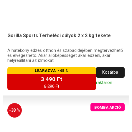
Gorilla Sports Terhelési súlyok 2 x 2 kg fekete
A hatékony edzés otthon és szabadidejében megtervezhető
és elvégezhető. Akár állóképességet akar edzeni, akár
helyreállítani az izmokat
LEÁRAZVA -45 %
Kosárba
3 490 Ft
raktáron
6 290 Ft
BOMBA AKCIÓ
-38 %