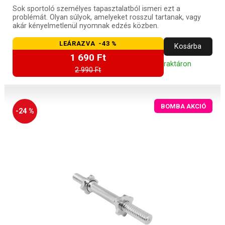
Sok sportoló személyes tapasztalatból ismeri ezt a
problémát. Olyan súlyok, amelyeket rosszul tartanak, vagy
akár kényelmetlenül nyomnak edzés közben.
LEÁRAZVA -43 %
Kosárba
1 690 Ft
raktáron
2 990 Ft
BOMBA AKCIÓ
-24 %