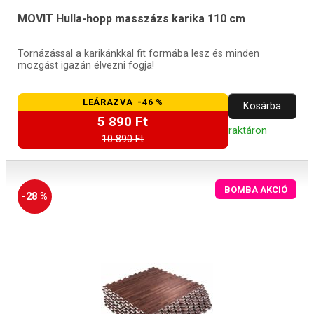
MOVIT Hulla-hopp masszázs karika 110 cm
Tornázással a karikánkkal fit formába lesz és minden
mozgást igazán élvezni fogja!
LEÁRAZVA -46 %
Kosárba
5 890 Ft
raktáron
10 890 Ft
BOMBA AKCIÓ
-28 %