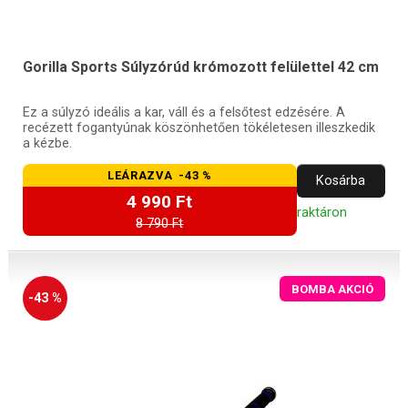
Gorilla Sports Súlyzórúd krómozott felülettel 42 cm
Ez a súlyzó ideális a kar, váll és a felsőtest edzésére. A
recézett fogantyúnak köszönhetően tökéletesen illeszkedik
a kézbe.
LEÁRAZVA -43 %
Kosárba
4 990 Ft
raktáron
8 790 Ft
BOMBA AKCIÓ
-43 %