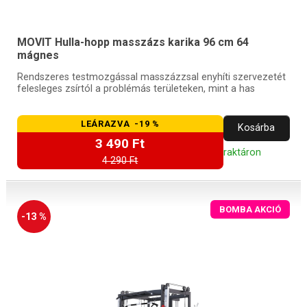
MOVIT Hulla-hopp masszázs karika 96 cm 64
mágnes
Rendszeres testmozgással masszázzsal enyhíti szervezetét
felesleges zsírtól a problémás területeken, mint a has
LEÁRAZVA -19 %
Kosárba
3 490 Ft
raktáron
4 290 Ft
BOMBA AKCIÓ
-13 %