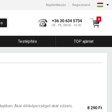
Bejelentkezés
Regisztráció
0
+36 30 634 5734
és
HÉ - PÉ, 08:00 - 16:00
Testépítés
TOP ajánlat
jében. Akár állóképességet akar edzeni,
8 290 Ft