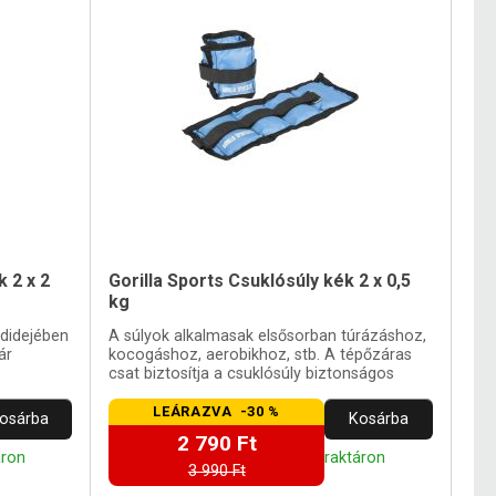
k 2 x 2
Gorilla Sports Csuklósúly kék 2 x 0,5
kg
didejében
A súlyok alkalmasak elsősorban túrázáshoz,
ár
kocogáshoz, aerobikhoz, stb. A tépőzáras
csat biztosítja a csuklósúly biztonságos
rögzítését csuklóra.
LEÁRAZVA -30 %
osárba
Kosárba
2 790 Ft
áron
raktáron
3 990 Ft