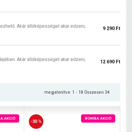
zhető. Akár állóképességet akar edzeni,
9 290 Ft
jében. Akár állóképességet akar edzeni,
12 690 Ft
megjelenítve: 1 - 18 Összesen 34
A AKCIÓ
BOMBA AKCIÓ
-30 %