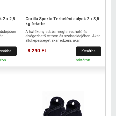
 2 x 2,5
Gorilla Sports Terhelési súlyok 2 x 3,5
kg fekete
didejében
A hatékony edzés megtervezhető és
ár
elvégezhető otthon és szabadidejében. Akár
állóképességet akar edzeni, akár
helyreállítani az izmokat.
8 290 Ft
osárba
Kosárba
áron
raktáron