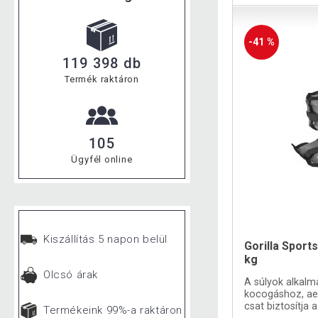
-41 %
119 398 db
Termék raktáron
105
Ügyfél online
Kiszállítás 5 napon belül
Gorilla Sport
kg
Olcsó árak
A súlyok alkalm
kocogáshoz, aer
csat biztosítja 
Termékeink 99%-a raktáron