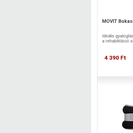
MOVIT Bokasúl
Ideális gyaloglá
a rehabilitáció s
4 390 Ft