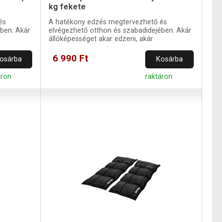
kg fekete
és
A hatékony edzés megtervezhető és
ben. Akár
elvégezhető otthon és szabadidejében. Akár
állóképességet akar edzeni, akár
helyreállítani az izmokat.
6 990 Ft
osárba
Kosárba
áron
raktáron