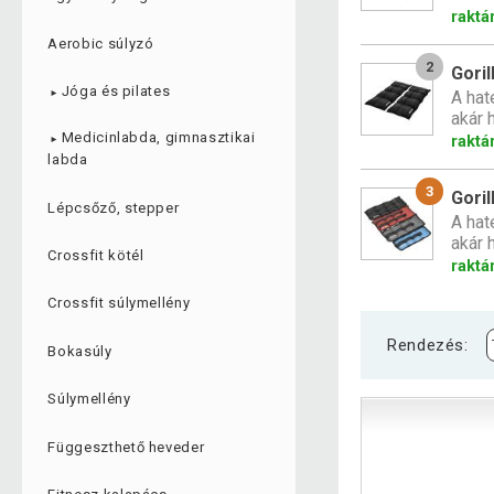
raktá
Aerobic súlyzó
2
Goril
Jóga és pilates
A hat
►
akár h
Medicinlabda, gimnasztikai
raktá
►
labda
3
Goril
Lépcsőző, stepper
A hat
akár h
Crossfit kötél
raktá
Crossfit súlymellény
Rendezés:
Bokasúly
Súlymellény
Függeszthető heveder