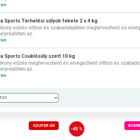
ron
la Sports Terhelési súlyok fekete 2 x 4 kg
ékony edzés otthon és szabadidejében megtervezhető és elvége
elyreállítani az...
ron
la Sports Csuklósúly szett 10 kg
ékony edzés megtervezhető és elvégezhető otthon és szabadide
elyreállítani az...
ron
SZUPER ÁR
BOMB
-45 %