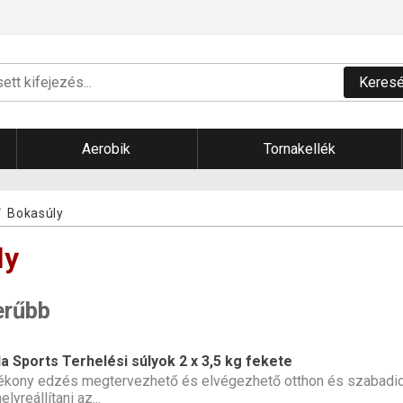
Keres
Aerobik
Tornakellék
Bokasúly
ly
erűbb
la Sports Terhelési súlyok 2 x 3,5 kg fekete
ékony edzés megtervezhető és elvégezhető otthon és szabadide
elyreállítani az...