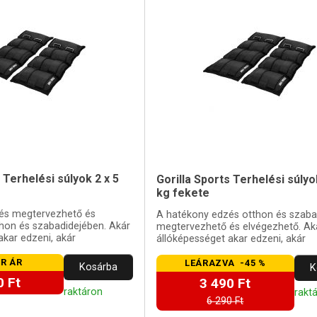
 Terhelési súlyok 2 x 5
Gorilla Sports Terhelési súlyo
kg fekete
és megtervezhető és
A hatékony edzés otthon és szaba
hon és szabadidejében. Akár
megtervezhető és elvégezhető. Ak
akar edzeni, akár
állóképességet akar edzeni, akár
z izmokat.
helyreállítani az izmokat
R ÁR
LEÁRAZVA -45 %
Kosárba
K
0 Ft
3 490 Ft
raktáron
rakt
6 290 Ft