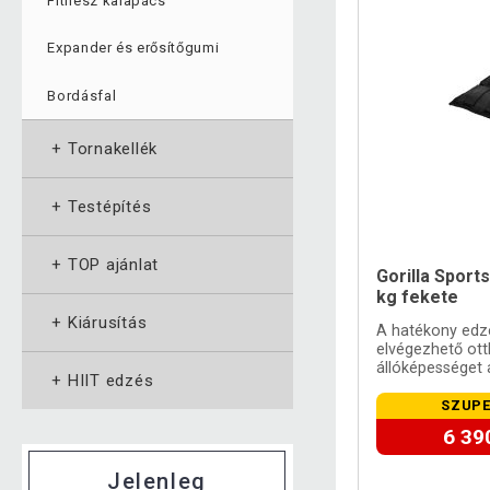
Fitnesz kalapács
Expander és erősítőgumi
Bordásfal
+
Tornakellék
+
Testépítés
+
TOP ajánlat
Gorilla Sports
kg fekete
+
Kiárusítás
A hatékony edz
elvégezhető ott
állóképességet 
+
HIIT edzés
helyreállítani a
SZUPE
6 39
Jelenleg