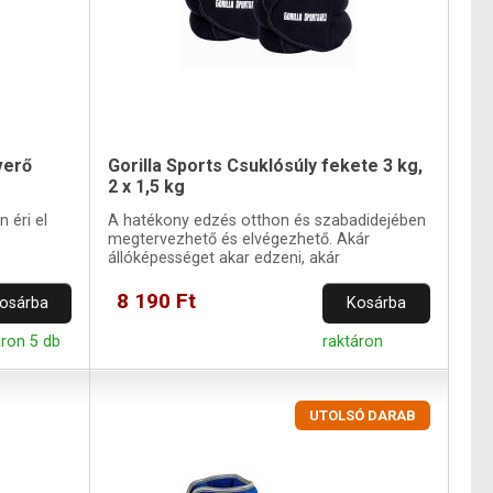
verő
Gorilla Sports Csuklósúly fekete 3 kg,
2 x 1,5 kg
 éri el
A hatékony edzés otthon és szabadidejében
megtervezhető és elvégezhető. Akár
állóképességet akar edzeni, akár
helyreállítani az izmokat.
8 190 Ft
osárba
Kosárba
áron 5 db
raktáron
UTOLSÓ DARAB