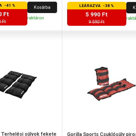
óra.
futáshoz, kocogáshoz, aerobikhoz
A -41 %
LEÁRAZVA -38 %
Kosárba
K
0 Ft
5 990 Ft
raktáron
rakt
 Ft
9 590 Ft
s Terhelési súlyok fekete
Gorilla Sports Csuklósúly piros