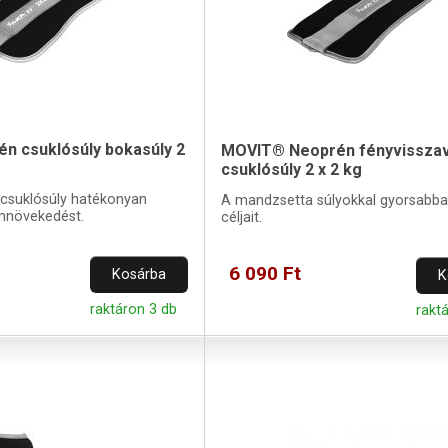
n csuklósúly bokasúly 2
MOVIT® Neoprén fényvissza
csuklósúly 2 x 2 kg
 csuklósúly hatékonyan
A mandzsetta súlyokkal gyorsabban
omnövekedést.
céljait.
6 090 Ft
Kosárba
K
raktáron 3 db
rakt