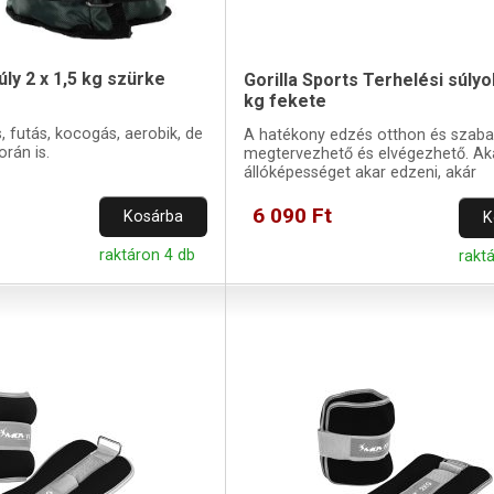
y 2 x 1,5 kg szürke
Gorilla Sports Terhelési súlyok
kg fekete
s, futás, kocogás, aerobik, de
A hatékony edzés otthon és szaba
orán is.
megtervezhető és elvégezhető. Ak
állóképességet akar edzeni, akár
helyreállítani az izmokat.
6 090 Ft
Kosárba
K
raktáron 4 db
rakt