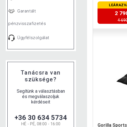
rögzítését csukl
LEÁRAZV
Garantált
2 79
4 690
pénzvisszafizetés
Ügyfélszolgálat
Tanácsra van
szüksége?
Segítünk a választásban
és megválaszoljuk
kérdéseit
+36 30 634 5734
HÉ - PÉ, 08:00 - 16:00
Gorilla Sport