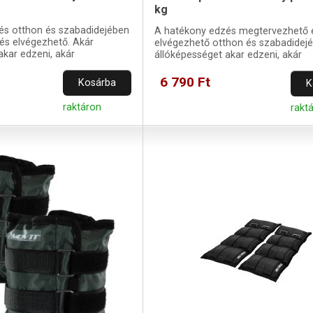
kg
és otthon és szabadidejében
A hatékony edzés megtervezhető 
és elvégezhető. Akár
elvégezhető otthon és szabadidejé
akar edzeni, akár
állóképességet akar edzeni, akár
z izmokat.
helyreállítani az izmokat.
6 790 Ft
Kosárba
K
raktáron
rakt