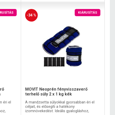
ÁRUSÍTÁS
KIÁRUSÍTÁS
-34 %
rő
MOVIT Neoprén fényvisszaverő
n
terhelő súly 2 x 1 kg kék
 éri el
A mandzsetta súlyokkal gyorsabban éri el
céljait, és elősegíti a hatékony
hoz,
izomnövekedést. Ideális gyalogláshoz,