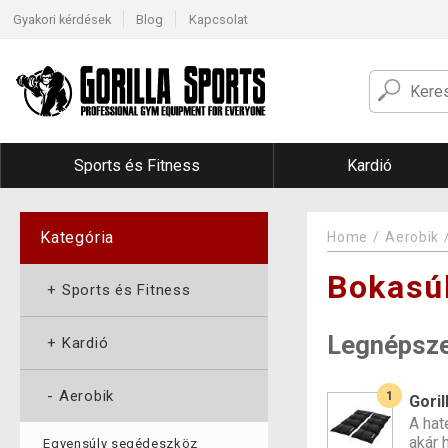
Gyakori kérdések
Blog
Kapcsolat
Sports és Fitness
Kardió
Kategória
Home
Aerobik
Bokasú
+
Sports és Fitness
Legnépsz
+
Kardió
-
Aerobik
1
Goril
A hat
akár h
Egyensúly segédeszköz