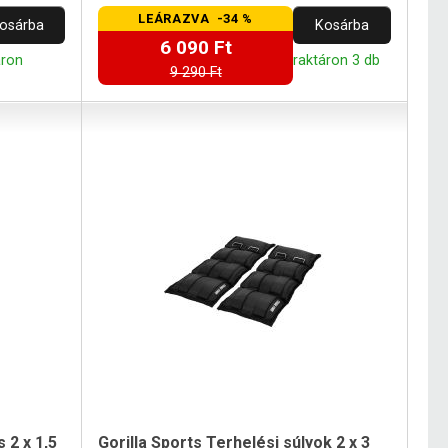
.
futáshoz, kocogáshoz, aerobikhoz.
LEÁRAZVA -34 %
osárba
Kosárba
6 090 Ft
áron
raktáron 3 db
9 290 Ft
 2 x 1,5
Gorilla Sports Terhelési súlyok 2 x 3