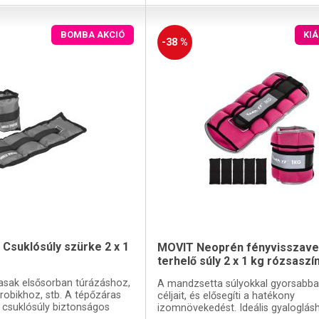
BOMBA AKCIÓ
KI
-38 %
s Csuklósúly szürke 2 x 1
MOVIT Neoprén fényvisszave
terhelő súly 2 x 1 kg rózsaszí
asak elsősorban túrázáshoz,
A mandzsetta súlyokkal gyorsabban
obikhoz, stb. A tépőzáras
céljait, és elősegíti a hatékony
a csuklósúly biztonságos
izomnövekedést. Ideális gyaloglás