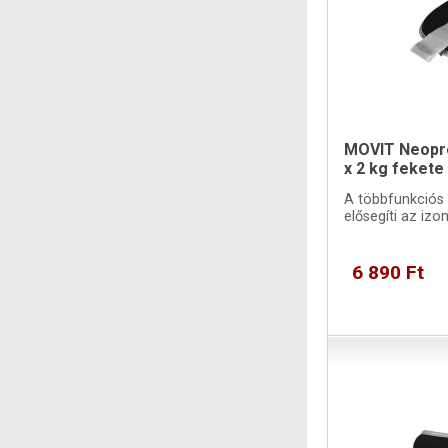
MOVIT Neopré
x 2 kg fekete
A többfunkciós
elősegíti az iz
6 890 Ft