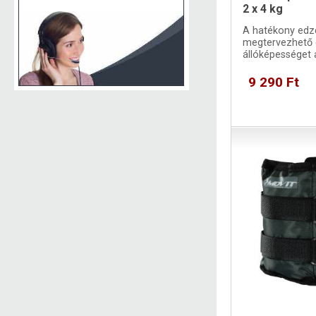
2 x 4 kg
A hatékony edz
megtervezhető 
állóképességet 
helyreállítani a
9 290 Ft