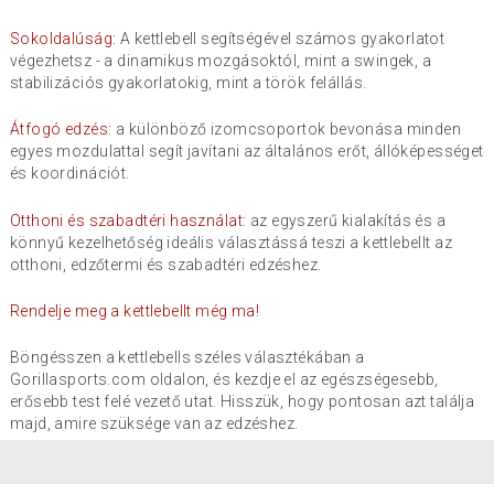
Sokoldalúság:
A kettlebell segítségével számos gyakorlatot
végezhetsz - a dinamikus mozgásoktól, mint a swingek, a
stabilizációs gyakorlatokig, mint a török felállás.
Átfogó edzés:
a különböző izomcsoportok bevonása minden
egyes mozdulattal segít javítani az általános erőt, állóképességet
és koordinációt.
Otthoni és szabadtéri használat:
az egyszerű kialakítás és a
könnyű kezelhetőség ideális választássá teszi a kettlebellt az
otthoni, edzőtermi és szabadtéri edzéshez.
Rendelje meg a kettlebellt még ma!
Böngésszen a kettlebells széles választékában a
Gorillasports.com oldalon, és kezdje el az egészségesebb,
erősebb test felé vezető utat. Hisszük, hogy pontosan azt találja
majd, amire szüksége van az edzéshez.