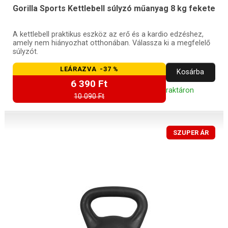
Gorilla Sports Kettlebell súlyzó műanyag 8 kg fekete
A kettlebell praktikus eszköz az erő és a kardio edzéshez,
amely nem hiányozhat otthonában. Válassza ki a megfelelő
súlyzót.
LEÁRAZVA -37 %
Kosárba
6 390 Ft
raktáron
10 090 Ft
SZUPER ÁR