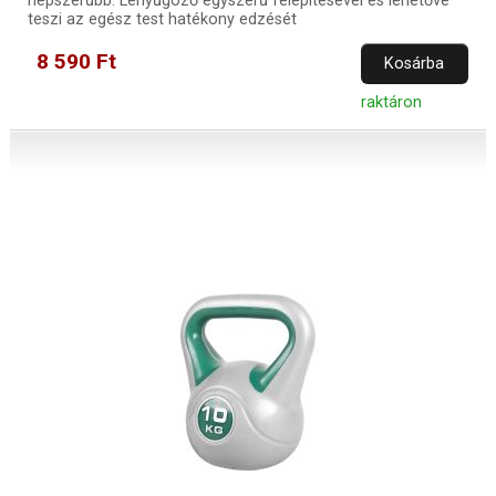
népszerűbb. Lenyűgöző egyszerű felépítésével és lehetővé
teszi az egész test hatékony edzését
8 590 Ft
Kosárba
raktáron