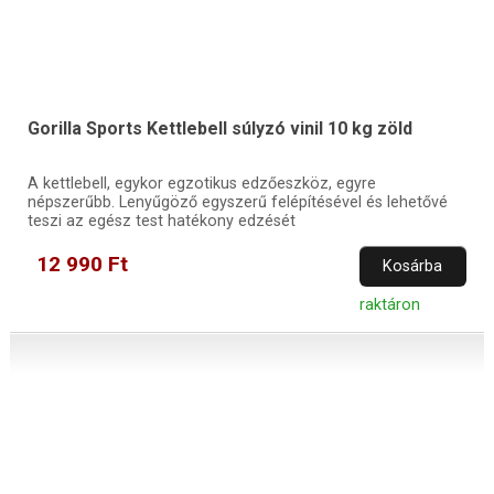
Gorilla Sports Kettlebell súlyzó vinil 10 kg zöld
A kettlebell, egykor egzotikus edzőeszköz, egyre
népszerűbb. Lenyűgöző egyszerű felépítésével és lehetővé
teszi az egész test hatékony edzését
12 990 Ft
Kosárba
raktáron