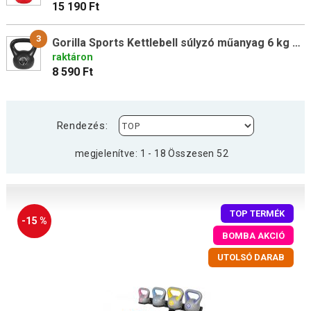
15 190 Ft
3
Gorilla Sports Kettlebell súlyzó műanyag 6 kg fekete
raktáron
8 590 Ft
Rendezés:
megjelenítve: 1 - 18 Összesen 52
TOP TERMÉK
-15 %
BOMBA AKCIÓ
UTOLSÓ DARAB