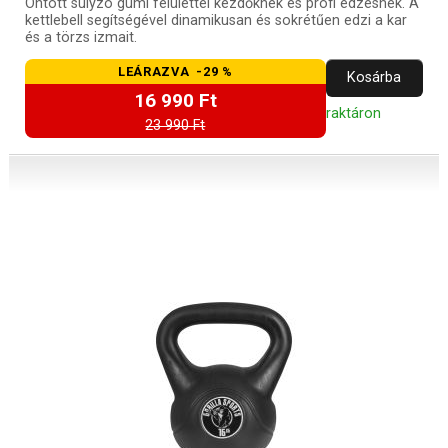
Öntött súlyzó gumi felülettel kezdőknek és profi edzésnek. A
kettlebell segítségével dinamikusan és sokrétűen edzi a kar
és a törzs izmait.
LEÁRAZVA -29 %
Kosárba
16 990 Ft
raktáron
23 990 Ft