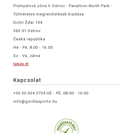
Průmyslová zóna II Ostrov - Panattoni North Park -
Túlméretes megrendelések kiadása
Dolní Žďár 104
363 01 Ostrov
Česká republika
Hé - Pé, 8:00 - 16:00
Sz - Va, zárva
térkép itt
Kapcsolat
+36 30 634 5734
HÉ - PÉ, 08:00 - 16:00
info@gorillasports.hu