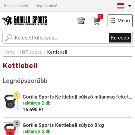
Bejelentkezés
Regisztráció
0
Menu
Keresés
Home
HIIT edzés
Kettlebell
Kettlebell
Legnépszerűbb
1
Gorilla Sports Kettlebell súlyzó műanyag fekete 16 kg
raktáron 2 db
16 690 Ft
2
Gorilla Sports Kettlebell súlyzó 8 kg
raktáron 5 db