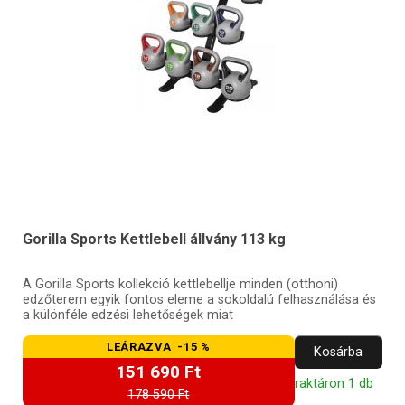
Gorilla Sports Kettlebell állvány 113 kg
A Gorilla Sports kollekció kettlebellje minden (otthoni)
edzőterem egyik fontos eleme a sokoldalú felhasználása és
a különféle edzési lehetőségek miat
LEÁRAZVA -15 %
Kosárba
151 690 Ft
raktáron 1 db
178 590 Ft