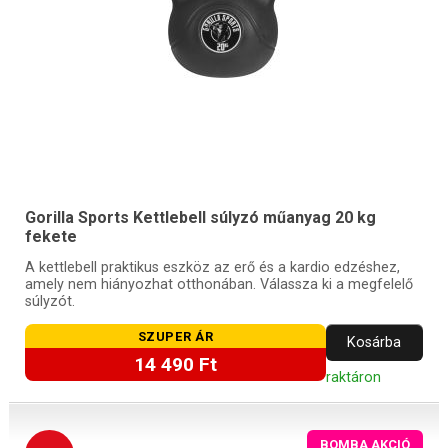
Gorilla Sports Kettlebell súlyzó műanyag 20 kg
fekete
A kettlebell praktikus eszköz az erő és a kardio edzéshez,
amely nem hiányozhat otthonában. Válassza ki a megfelelő
súlyzót.
SZUPER ÁR
Kosárba
14 490 Ft
raktáron
BOMBA AKCIÓ