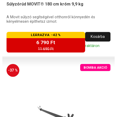
Súlyzórúd MOVIT® 180 cm króm 9,9 kg
A Movit súlyzó segítségével otthonról könnyedén és
kényelmesen építhetsz izmot.
LEÁRAZVA -42 %
Kosárba
6 790 Ft
raktáron
11 690 Ft
BOMBA AKCIÓ
-37 %