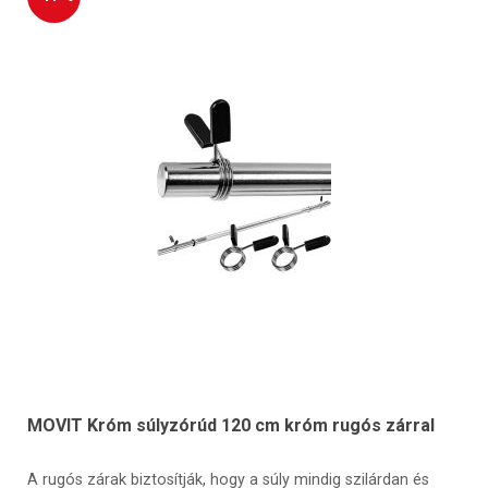
MOVIT Króm súlyzórúd 120 cm króm rugós zárral
A rugós zárak biztosítják, hogy a súly mindig szilárdan és