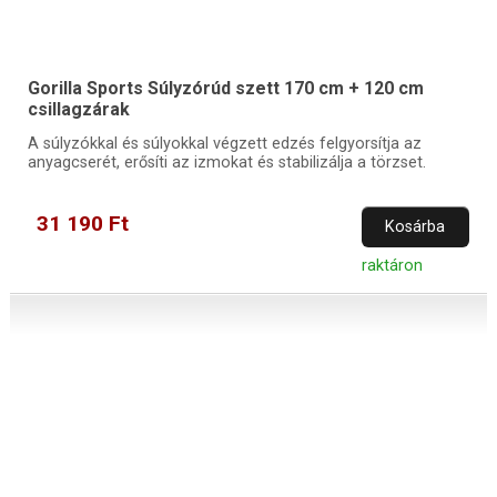
Gorilla Sports Súlyzórúd szett 170 cm + 120 cm
csillagzárak
A súlyzókkal és súlyokkal végzett edzés felgyorsítja az
anyagcserét, erősíti az izmokat és stabilizálja a törzset.
31 190 Ft
Kosárba
raktáron