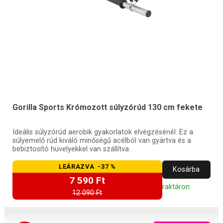
Gorilla Sports Krómozott súlyzórúd 130 cm fekete
Ideális súlyzórúd aerobik gyakorlatok elvégzésénél. Ez a
súlyemelő rúd kiváló minőségű acélból van gyártva és a
bebiztosító hüvelyekkel van szállítva.
LEÁRAZVA -37 %
Kosárba
7 590 Ft
raktáron
12 090 Ft