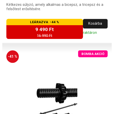
Kétkezes súlyzó, amely alkalmas a bicepsz, a tricepsz és a
felsőtest erősítésére.
LEÁRAZVA -44 %
Kosárba
9 490 Ft
raktáron
16 990 Ft
BOMBA AKCIÓ
-41 %