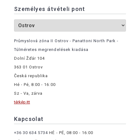
Személyes átvételi pont
Průmyslová zóna II Ostrov - Panattoni North Park -
Túlméretes megrendelések kiadása
Dolní Žďár 104
363 01 Ostrov
Česká republika
Hé - Pé, 8:00 - 16:00
Sz - Va, zárva
térkép itt
Kapcsolat
+36 30 634 5734
HÉ - PÉ, 08:00 - 16:00