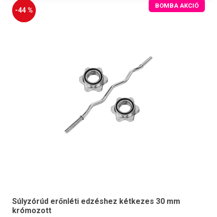
BOMBA AKCIÓ
-44 %
Súlyzórúd erőnléti edzéshez kétkezes 30 mm
krómozott