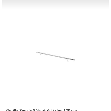
Gorilla Sports Súlyzórúd króm 120 cm