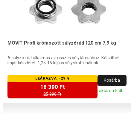
MOVIT Profi krómozott súlyzórúd 120 cm 7,9 kg
A súlyzó rúd alkalmas az összes súlytárcsához. Készíthet
saját készletet. 1,25-15 kg-os súlyokat kínálunk.
LEÁRAZVA -29 %
Kosárba
18 390 Ft
raktáron 5 db
25 990 Ft