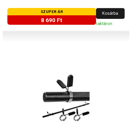
SZUPER ÁR
Kosárba
8 690 Ft
raktáron