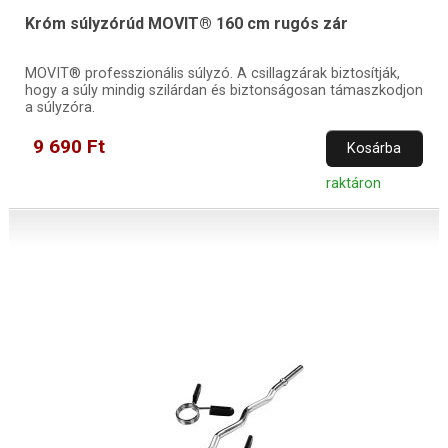
Króm súlyzórúd MOVIT® 160 cm rugós zár
MOVIT® professzionális súlyzó. A csillagzárak biztosítják,
hogy a súly mindig szilárdan és biztonságosan támaszkodjon
a súlyzóra.
9 690 Ft
Kosárba
raktáron