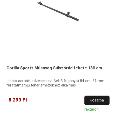
Gorilla Sports Műanyag Súlyzórúd fekete 130 cm
Ideális aerobik edzésekhez. Belső foganytú 84 cm, 31 mm
furatátmérőjű teherlemezekhez alkalmas.
8 290 Ft
Kosárba
raktáron