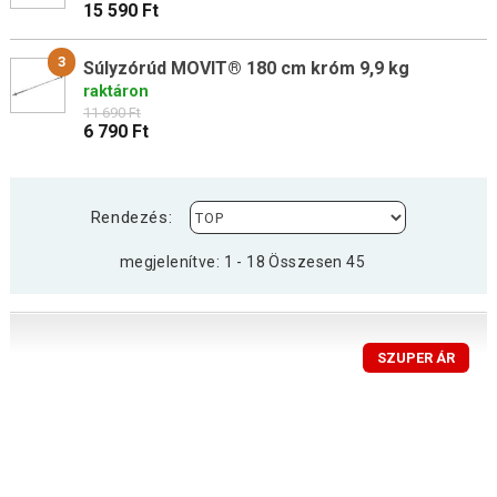
15 590 Ft
3
Súlyzórúd MOVIT® 180 cm króm 9,9 kg
raktáron
11 690 Ft
6 790 Ft
Rendezés:
megjelenítve: 1 - 18 Összesen 45
SZUPER ÁR