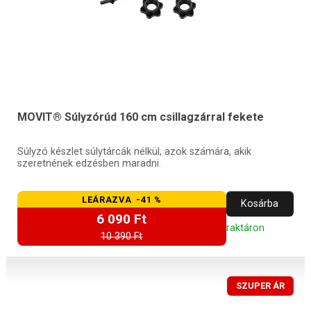
MOVIT® Súlyzórúd 160 cm csillagzárral fekete
Súlyzó készlet súlytárcák nélkül, azok számára, akik
szeretnének edzésben maradni.
LEÁRAZVA -41 %
Kosárba
6 090 Ft
raktáron
10 390 Ft
SZUPER ÁR