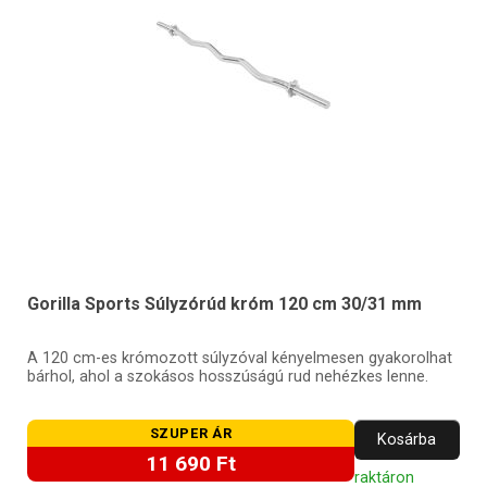
Gorilla Sports Súlyzórúd króm 120 cm 30/31 mm
A 120 cm-es krómozott súlyzóval kényelmesen gyakorolhat
bárhol, ahol a szokásos hosszúságú rud nehézkes lenne.
SZUPER ÁR
Kosárba
11 690 Ft
raktáron