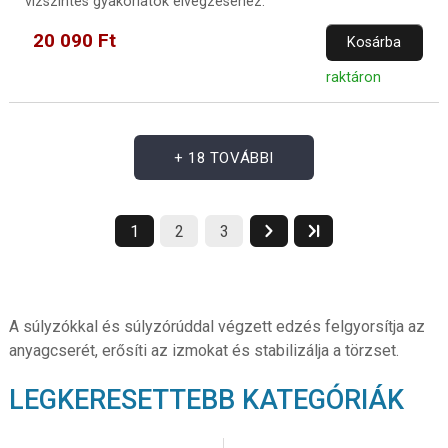
vízszintes gyakorlatok elvégzéséhez.
20 090 Ft
Kosárba
raktáron
+ 18 TOVÁBBI
1
2
3
A súlyzókkal és súlyzórúddal végzett edzés felgyorsítja az
anyagcserét, erősíti az izmokat és stabilizálja a törzset.
LEGKERESETTEBB KATEGÓRIÁK