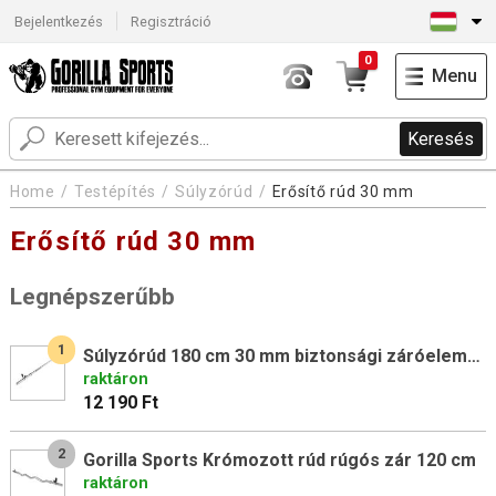
Bejelentkezés
Regisztráció
0
Menu
Keresés
Home
Testépítés
Súlyzórúd
Erősítő rúd 30 mm
Erősítő rúd 30 mm
Legnépszerűbb
1
Súlyzórúd 180 cm 30 mm biztonsági záróelemekkel
raktáron
12 190 Ft
2
Gorilla Sports Krómozott rúd rúgós zár 120 cm
raktáron