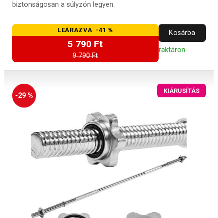
biztonságosan a súlyzón legyen.
LEÁRAZVA -41 %
Kosárba
5 790 Ft
raktáron
9 790 Ft
KIÁRUSÍTÁS
-29 %