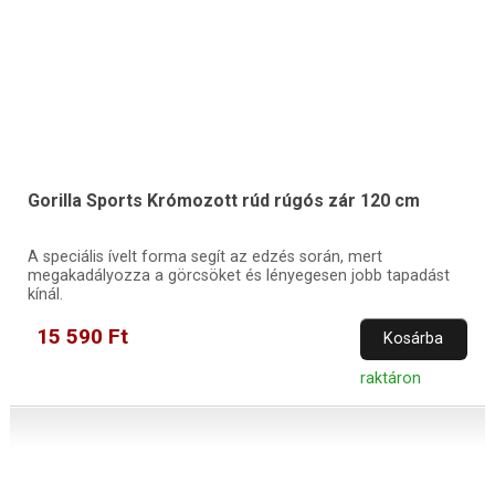
Gorilla Sports Krómozott rúd rúgós zár 120 cm
A speciális ívelt forma segít az edzés során, mert
megakadályozza a görcsöket és lényegesen jobb tapadást
kínál.
15 590 Ft
Kosárba
raktáron