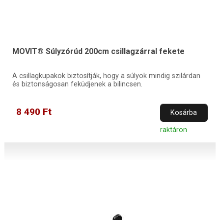
MOVIT® Súlyzórúd 200cm csillagzárral fekete
A csillagkupakok biztosítják, hogy a súlyok mindig szilárdan
és biztonságosan feküdjenek a bilincsen.
8 490 Ft
Kosárba
raktáron