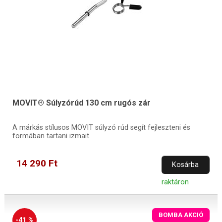
MOVIT® Súlyzórúd 130 cm rugós zár
A márkás stílusos MOVIT súlyzó rúd segít fejleszteni és
formában tartani izmait.
14 290 Ft
Kosárba
raktáron
BOMBA AKCIÓ
-41 %