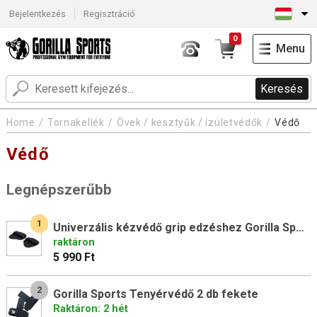
Bejelentkezés
Regisztráció
0
Menu
Keresés
Home
Tornakellék
Övek / kesztyűk / ízületvédők
Védő
Védő
Legnépszerűbb
1
Univerzális kézvédő grip edzéshez Gorilla Sports
raktáron
5 990 Ft
2
Gorilla Sports Tenyérvédő 2 db fekete
Raktáron: 2 hét