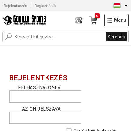
Bejelentkezés
Regisztráció
0
Menu
Keresés
BEJELENTKEZÉS
FELHASZNÁLÓNÉV
AZ ÖN JELSZAVA
Tartós bejelentkezés