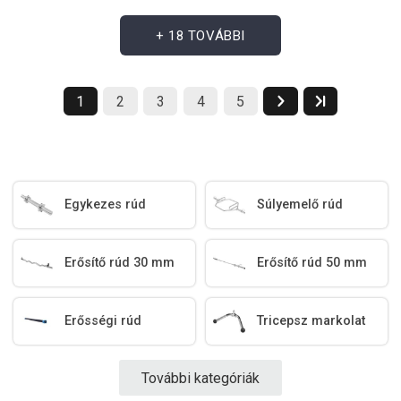
+ 18 TOVÁBBI
1
2
3
4
5
Egykezes rúd
Súlyemelő rúd
Erősítő rúd 30 mm
Erősítő rúd 50 mm
Erősségi rúd
Tricepsz markolat
További kategóriák