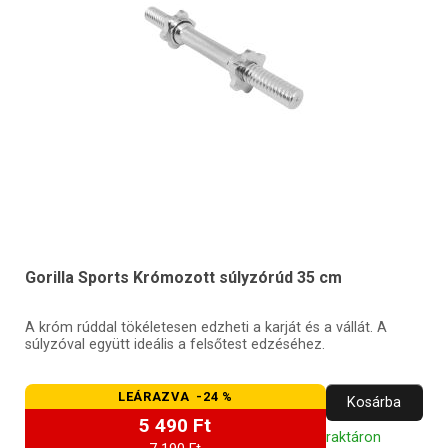
Gorilla Sports Krómozott súlyzórúd 35 cm
A króm rúddal tökéletesen edzheti a karját és a vállát. A
súlyzóval együtt ideális a felsőtest edzéséhez.
LEÁRAZVA -24 %
Kosárba
5 490 Ft
raktáron