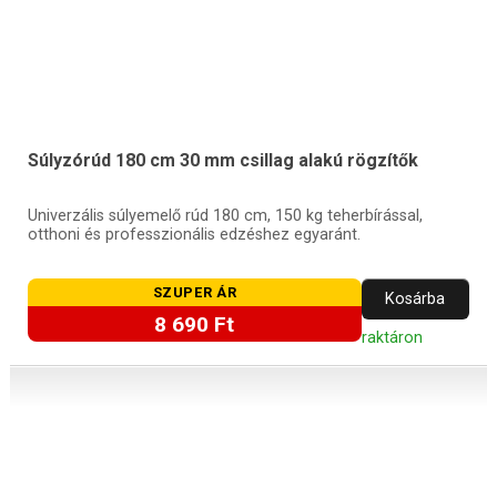
Súlyzórúd 180 cm 30 mm csillag alakú rögzítők
Univerzális súlyemelő rúd 180 cm, 150 kg teherbírással,
otthoni és professzionális edzéshez egyaránt.
SZUPER ÁR
Kosárba
8 690 Ft
raktáron