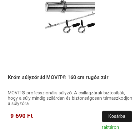
Króm súlyzórúd MOVIT® 160 cm rugós zár
MOVIT® professzionális súlyzó. A csillagzárak biztosítják,
hogy a súly mindig szilárdan és biztonságosan támaszkodjon
a súlyzóra.
9 690 Ft
Kosárba
raktáron