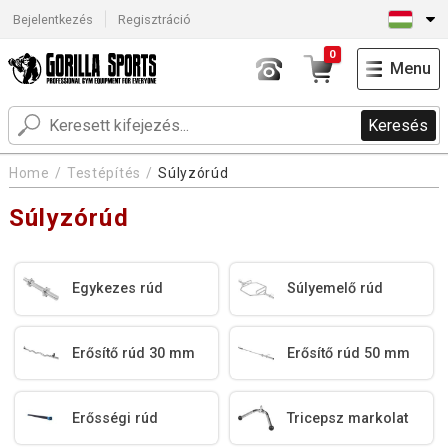
Bejelentkezés
Regisztráció
0
Menu
Keresés
Home
Testépítés
Súlyzórúd
Súlyzórúd
Egykezes rúd
Súlyemelő rúd
Erősítő rúd 30 mm
Erősítő rúd 50 mm
Erősségi rúd
Tricepsz markolat