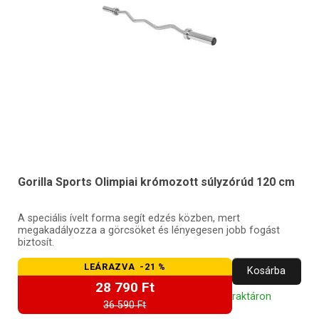
Gorilla Sports Olimpiai krómozott súlyzórúd 120 cm
A speciális ívelt forma segít edzés közben, mert
megakadályozza a görcsöket és lényegesen jobb fogást
biztosít.
LEÁRAZVA -21 %
Kosárba
28 790 Ft
raktáron
36 590 Ft