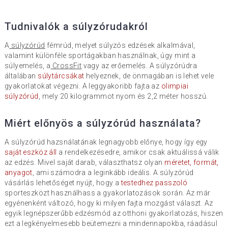
Tudnivalók a súlyzórudakról
A
súlyzórúd
fémrúd, melyet súlyzós edzések alkalmával,
valamint különféle sportágakban használnak, úgy mint a
súlyemelés, a
CrossFit
vagy az erőemelés. A súlyzórúdra
általában
súlytárcsákat
helyeznek, de önmagában is lehet vele
gyakorlatokat végezni. A leggyakoribb fajta az
olimpiai
súlyzórúd
, mely 20 kilogrammot nyom és 2,2 méter hosszú.
Miért előnyös a súlyzórúd használata?
A súlyzórúd hazsnálatának legnagyobb előnye, hogy így egy
saját eszköz áll
a rendelkezésedre, amikor csak aktuálissá válik
az edzés. Mivel saját darab, választhatsz olyan
méretet, formát,
anyagot
, ami számodra a leginkább ideális. A súlyzórúd
vásárlás lehetőséget nyújt, hogy a
testedhez passzoló
sporteszközt használhass a gyakorlatozások során. Az már
egyénenként változó, hogy ki milyen fajta mozgást választ. Az
egyik legnépszerűbb edzésmód az otthoni gyakorlatozás, hiszen
ezt a legkényelmesebb beütemezni a mindennapokba, ráadásul