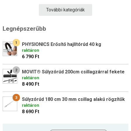
További kategóriák
Legnépszerűbb
1
PHYSIONICS Erősítő hajlítórúd 40 kg
raktáron
6 790 Ft
2
MOVIT® Súlyzórúd 200cm csillagzárral fekete
raktáron
8 490 Ft
3
Súlyzórúd 180 cm 30 mm csillag alakú rögzítők
raktáron
8 690 Ft