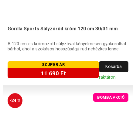
Gorilla Sports Súlyzórúd króm 120 cm 30/31 mm
A 120 cm-es krómozott súlyzóval kényelmesen gyakorolhat
bárhol, ahol a szokásos hosszúságú rud nehézkes lenne.
SZUPER ÁR
Kosárba
11 690 Ft
raktáron
BOMBA AKCIÓ
-24 %