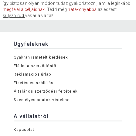
így biztosan olyan módon tudsz gyakorlatozni, ami a leginkább
megfelel a céljaidnak
. Tedd még
hatékonyabbá
az edzést
súlyzó rúd
vásárlás által!
Ügyfeleknek
Gyakran ismételt kérdések
Elállni a szerződéstő
Reklamációs űrlap
Fizetés és szállítás
Általános szerződési feltételek
Személyes adatok védelme
A vállalatról
Kapcsolat