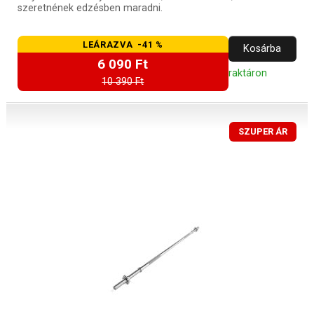
szeretnének edzésben maradni.
LEÁRAZVA -41 %
Kosárba
6 090 Ft
raktáron
10 390 Ft
SZUPER ÁR