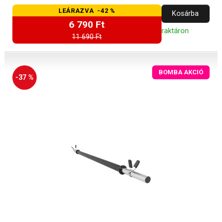
LEÁRAZVA -42 %
Kosárba
6 790 Ft
raktáron
11 690 Ft
BOMBA AKCIÓ
-37 %