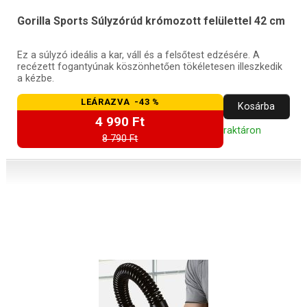
Gorilla Sports Súlyzórúd krómozott felülettel 42 cm
Ez a súlyzó ideális a kar, váll és a felsőtest edzésére. A
recézett fogantyúnak köszönhetően tökéletesen illeszkedik
a kézbe.
LEÁRAZVA -43 %
Kosárba
4 990 Ft
raktáron
8 790 Ft