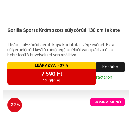
Gorilla Sports Krómozott súlyzórúd 130 cm fekete
Ideális súlyzórúd aerobik gyakorlatok elvégzésénél. Ez a
súlyemelő rúd kiváló minőségű acélból van gyártva és a
bebiztosító hüvelyekkel van szállítva.
LEÁRAZVA -37 %
Kosárba
7 590 Ft
raktáron
12 090 Ft
BOMBA AKCIÓ
-32 %