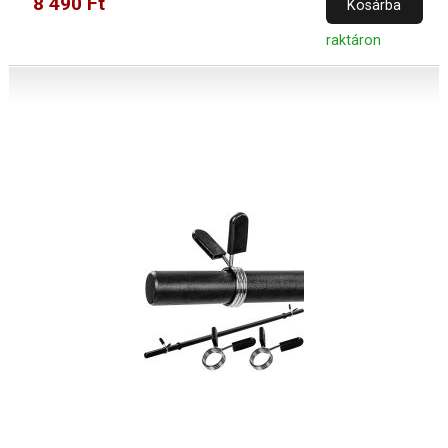
8 490 Ft
Kosárba
raktáron