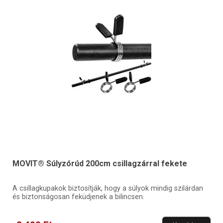
MOVIT® Súlyzórúd 200cm csillagzárral fekete
A csillagkupakok biztosítják, hogy a súlyok mindig szilárdan
és biztonságosan feküdjenek a bilincsen.