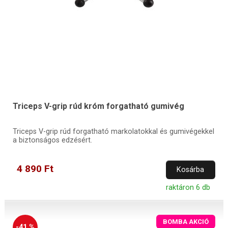
Triceps V-grip rúd króm forgatható gumivég
Triceps V-grip rúd forgatható markolatokkal és gumivégekkel
a biztonságos edzésért.
4 890 Ft
Kosárba
raktáron 6 db
BOMBA AKCIÓ
-41 %