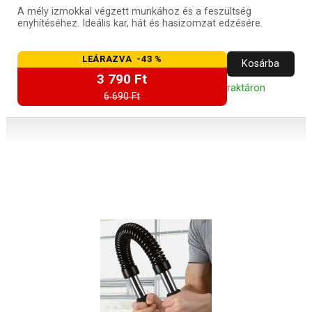
A mély izmokkal végzett munkához és a feszültség
enyhítéséhez. Ideális kar, hát és hasizomzat edzésére.
LEÁRAZVA -43 %
Kosárba
3 790 Ft
raktáron
6 690 Ft