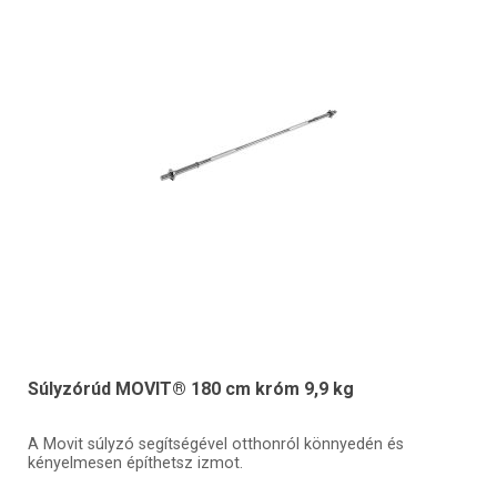
Súlyzórúd MOVIT® 180 cm króm 9,9 kg
A Movit súlyzó segítségével otthonról könnyedén és
kényelmesen építhetsz izmot.