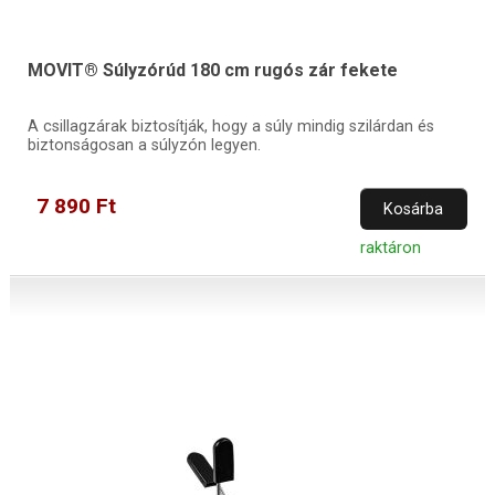
MOVIT® Súlyzórúd 180 cm rugós zár fekete
A csillagzárak biztosítják, hogy a súly mindig szilárdan és
biztonságosan a súlyzón legyen.
7 890 Ft
Kosárba
raktáron