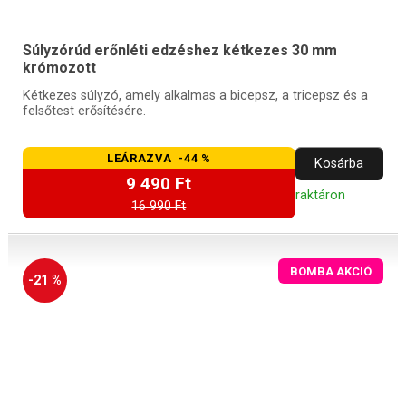
Súlyzórúd erőnléti edzéshez kétkezes 30 mm
krómozott
Kétkezes súlyzó, amely alkalmas a bicepsz, a tricepsz és a
felsőtest erősítésére.
LEÁRAZVA -44 %
Kosárba
9 490 Ft
raktáron
16 990 Ft
BOMBA AKCIÓ
-21 %