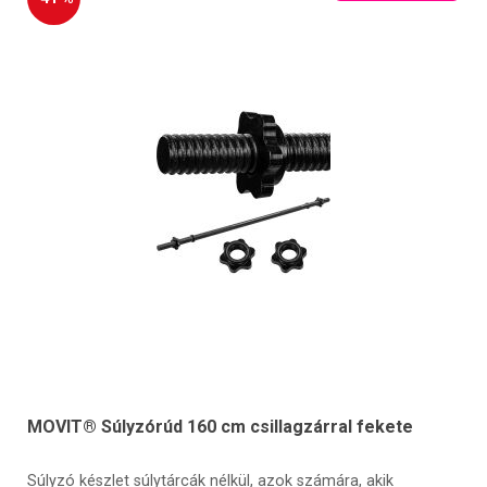
MOVIT® Súlyzórúd 160 cm csillagzárral fekete
Súlyzó készlet súlytárcák nélkül, azok számára, akik