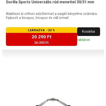
Gorilla Sports Univerzális rúd menettel 30/31 mm
Alakítson ki otthon edzőtermet a saaját kényelme számára.
Fejleszti a bicepsz, tricepsz és váll izmait.
LEÁRAZVA -23 %
Kosárba
20 290 Ft
raktáron
26 390 Ft