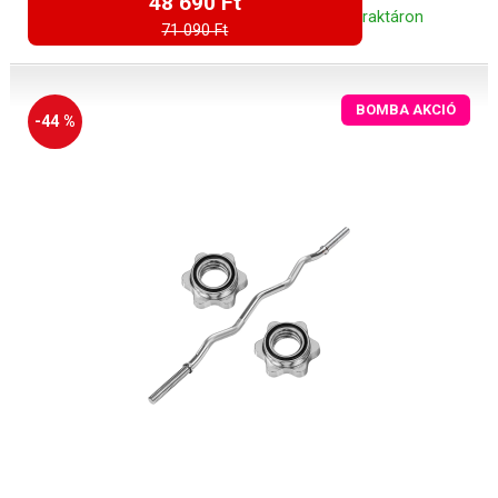
48 690 Ft
raktáron
71 090 Ft
BOMBA AKCIÓ
-44 %