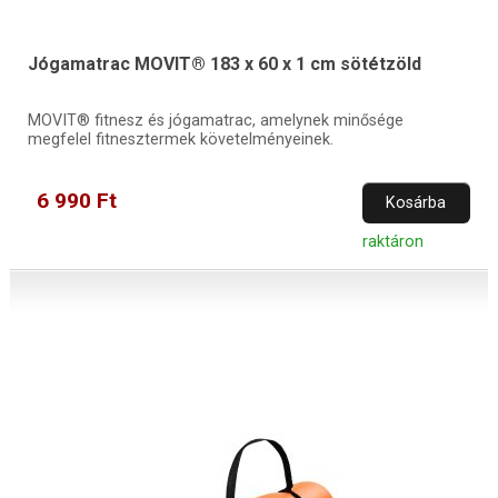
Jógamatrac MOVIT® 183 x 60 x 1 cm sötétzöld
MOVIT® fitnesz és jógamatrac, amelynek minősége
megfelel fitnesztermek követelményeinek.
6 990 Ft
Kosárba
raktáron