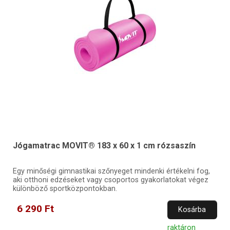
Jógamatrac MOVIT® 183 x 60 x 1 cm rózsaszín
Egy minőségi gimnastikai szőnyeget mindenki értékelni fog,
aki otthoni edzéseket vagy csoportos gyakorlatokat végez
különböző sportközpontokban.
6 290 Ft
Kosárba
raktáron