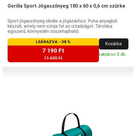
Gorilla Sport Jógaszőnyeg 180 x 60 x 0,6 cm szürke
Sport jógaszőnyeg ideális a jógázáshoz. Puha anyagból
készült, amely nem szívja fel az izzadságot. Tárolása
egyszerű, könnyedén összehajtható.
LEÁRAZVA -38 %
Kosárba
7 190 Ft
raktáron 3 db
11 690 Ft