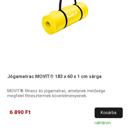
Jógamatrac MOVIT® 183 x 60 x 1 cm sárga
MOVIT® fitnesz és jógamatrac, amelynek minősége
megfelel fitnesztermek követelményeinek.
6 890 Ft
Kosárba
raktáron