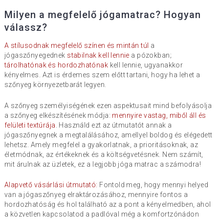
Milyen a megfelelő jógamatrac? Hogyan
válassz?
A stílusodnak megfelelő színen és mintán túl
a
jógaszőnyegednek
stabilnak kell lennie
a pózokban;
tárolhatónak és hordozhatónak
kell lennie, ugyanakkor
kényelmes. Azt is érdemes szem előtt tartani, hogy ha lehet a
szőnyeg környezetbarát legyen.
A szőnyeg személyiségének ezen aspektusait mind befolyásolja
a szőnyeg elkészítésének módja:
mennyire vastag, miből áll és
felületi textúrája
. Használd ezt az útmutatót annak a
jógaszőnyegnek a megtalálásához, amellyel boldog és elégedett
lehetsz. Amely megfelel a gyakorlatnak, a prioritásoknak, az
életmódnak, az értékeknek és a költségvetésnek. Nem számít,
mit árulnak az üzletek, ez a legjobb jóga matrac a számodra!
Alapvető vásárlási útmutató:
Fontold meg, hogy mennyi helyed
van a jógaszőnyeg elraktározásához, mennyire fontos a
hordozhatóság és hol található az a pont a kényelmedben, ahol
a közvetlen kapcsolatod a padlóval még a komfortzónádon