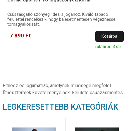
Csúszásgátló szőnyeg, ideális jógához. Kiváló tapadó
felülettel rendelkezik, hogy balesetmentesen végezhesse
tornagyakorlatát.
7 890 Ft
Kosárba
raktáron 3 db
Fitnesz és jógamatrac, amelynek minősége megfelel
fitnesztermek követelményeinek. Felülete csúszásmentes.
LEGKERESETTEBB KATEGÓRIÁK