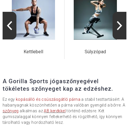
Kettlebell
Súlyzópad
A Gorilla Sports jógaszőnyegével
tökéletes szőnyeget kap az edzéshez.
Ez egy
kopásálló és csúszásgátló párna
a stabil testtartásért. A
habanyagnak köszönhetően a párna valóban gyengéd a bőrre. A
szőnyeg
alkalmas az
AB kerékkel
történő edzésre. Két
gumiszalaggal könnyen feltekerhető és rögzíthető, így könnyen
tárolható vagy hordozható lesz.