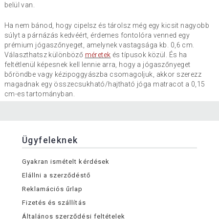
belül van.
Ha nem bánod, hogy cipelsz és tárolsz még egy kicsit nagyobb
súlyt a párnázás kedvéért, érdemes fontolóra venned egy
prémium jógaszőnyeget, amelynek vastagsága kb. 0,6 cm.
Választhatsz különböző
méretek
és típusok közül. És ha
feltétlenül képesnek kell lennie arra, hogy a jógaszőnyeget
bőröndbe vagy kézipoggyászba csomagoljuk, akkor szerezz
magadnak egy összecsukható/hajtható jóga matracot a 0,15
cm-es tartományban.
Ügyfeleknek
Gyakran ismételt kérdések
Elállni a szerződéstő
Reklamációs űrlap
Fizetés és szállítás
Általános szerződési feltételek