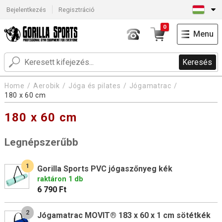
Bejelentkezés
Regisztráció
0
Menu
Keresés
Home
Aerobik
Jóga és pilates
Jógamatrac
180 x 60 cm
180 x 60 cm
Legnépszerűbb
1
Gorilla Sports PVC jógaszőnyeg kék
raktáron 1 db
6 790 Ft
2
Jógamatrac MOVIT® 183 x 60 x 1 cm sötétkék