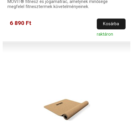
MOVIT® fitnesz és jógamatrac, amelynek minősége
megfelel fitnesztermek követelményeinek.
6 890 Ft
Kosárba
raktáron