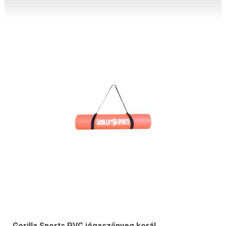
Gorilla Sports PVC jógaszőnyeg korál