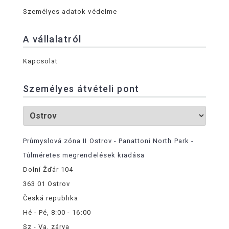
Személyes adatok védelme
A vállalatról
Kapcsolat
Személyes átvételi pont
Průmyslová zóna II Ostrov - Panattoni North Park -
Túlméretes megrendelések kiadása
Dolní Žďár 104
363 01 Ostrov
Česká republika
Hé - Pé, 8:00 - 16:00
Sz - Va, zárva