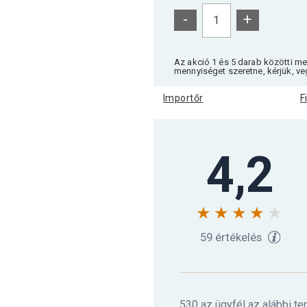
-
+
Az akció 1 és 5 darab közötti m
mennyiséget szeretne, kérjük, ve
Importőr
F
4,2
59 értékelés
530 az ügyfél az alábbi te