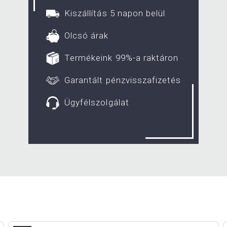
Kiszállítás 5 napon belül
Olcsó árak
Termékeink 99%-a raktáron
Garantált pénzvisszafizetés
Ügyfélszolgálat