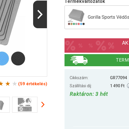
Termékváltozatok
Gorilla Sports Védő
Gorilla Sports Védő
AK
Gorilla Sports Védő
TERM
Cikkszám:
GR77094
Gorilla Sports Védő
(59 értékelés)
Szállítási díj:
1 490 Ft
Raktáron: 3 hét
Gorilla Sports Védő
Gorilla Sports Védő