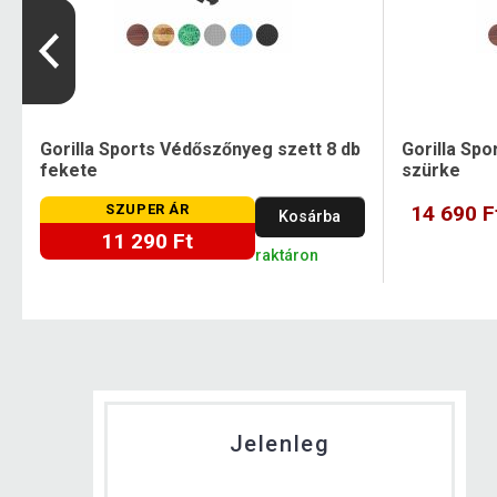
Gorilla Sports Védőszőnyeg szett 8 db
Gorilla Spo
fekete
szürke
SZUPER ÁR
14 690 F
Kosárba
11 290 Ft
raktáron
Jelenleg