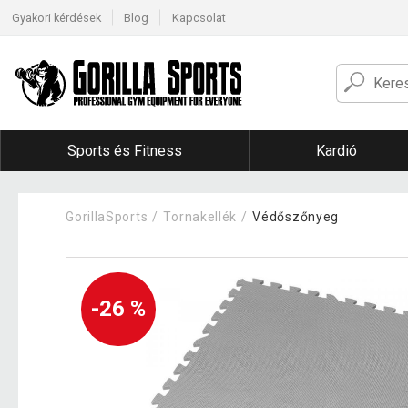
Gyakori kérdések
Blog
Kapcsolat
Sports és Fitness
Kardió
GorillaSports
Tornakellék
Védőszőnyeg
-26 %