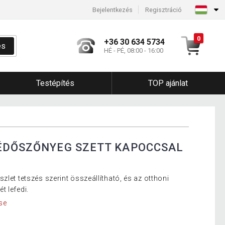
Bejelentkezés
Regisztráció
0
+36 30 634 5734
és
HÉ - PÉ, 08:00 - 16:00
Testépítés
TOP ajánlat
VÉDŐSZŐNYEG SZETT KAPOCCSAL
zlet tetszés szerint összeállítható, és az otthoni
t lefedi.
se