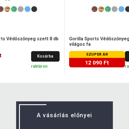
rts Védőszőnyeg szett 8 db
Gorilla Sports Védőszőnyeg
világos fa
t
SZUPER ÁR
Kosárba
12 090 Ft
raktáron
r
A vásárlás előnyei