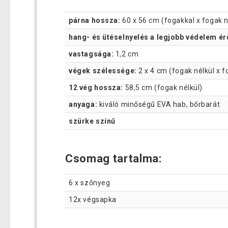
párna hossza:
60 x 56 cm (fogakkal x fogak n
hang- és ütéselnyelés a legjobb védelem é
vastagsága:
1,2 cm
végek szélessége:
2 x 4 cm (fogak nélkül x f
12 vég hossza:
58,5 cm (fogak nélkül)
anyaga:
kiváló minőségű EVA hab, bőrbarát
szürke színű
Csomag tartalma:
6 x szőnyeg
12x végsapka