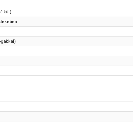
élkül)
rdekében
ogakkal)