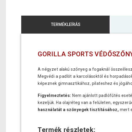
TERMÉKLEÍRÁS
GORILLA SPORTS VÉDŐSZŐN
A négyzet alakú szőnyeg a fogaknál összeillesz
Megvédi a padlót a karcolásoktól és horpadások
képeznek gimnasztikához, pilateshez és jógáho
Figyelmeztetés:
Nem ajánlott padlófűtés eseté
kezeljük. Ha olajréteg van a felületen, egyszerű
használatát a szőnyegek tisztításához,
mert e
Termék részletek: