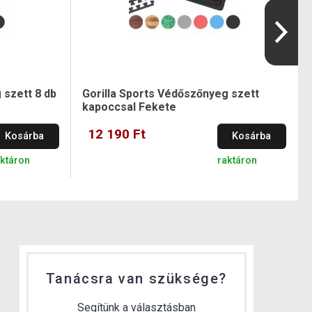
 szett 8 db
Gorilla Sports Védőszőnyeg szett
kapoccsal Fekete
12 190 Ft
Kosárba
Kosárba
aktáron
raktáron
Tanácsra van szüksége?
Segítünk a választásban