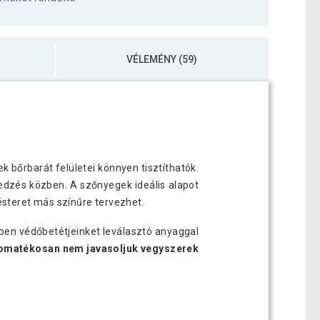
VÉLEMÉNY (59)
 bőrbarát felületei könnyen tisztíthatók.
 edzés közben. A szőnyegek ideális alapot
steret más színűre tervezhet.
ben védőbetétjeinket leválasztó anyaggal
omatékosan nem javasoljuk vegyszerek