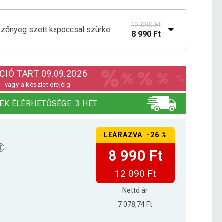
12 090 Ft
szőnyeg szett kapoccsal szürke
8 990 Ft
szőnyeg szett kapoccsal barna
12 990 Ft
CIÓ TART 09.09.2026
vagy a készlet erejéig
szőnyeg szett kapoccsal Fekete
12 190 Ft
ÉK ÉLÉRHETŐSÉGE: 3 HÉT
LEÁRAZVA -26 %
szőnyeg szett kapoccsal fűzöld
11 990 Ft
8 990 Ft
12 090 Ft
szőnyeg szett kapoccsal Kék
11 290 Ft
Nettó ár
7 078,74 Ft
szőnyeg szett sorkapocs fa szín
13 790 Ft