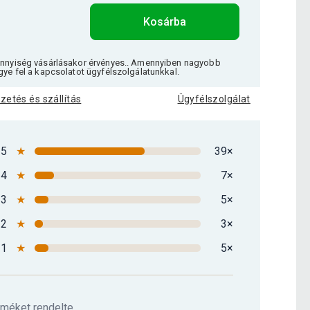
Kosárba
ennyiség vásárlásakor érvényes.. Amennyiben nagyobb
gye fel a kapcsolatot ügyfélszolgálatunkkal.
izetés és szállítás
Ügyfélszolgálat
5
★
39×
4
★
7×
3
★
5×
2
★
3×
1
★
5×
rméket rendelte