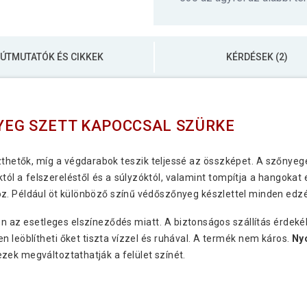
ÚTMUTATÓK ÉS CIKKEK
KÉRDÉSEK (2)
YEG SZETT KAPOCCSAL SZÜRKE
thetők, míg a végdarabok teszik teljessé az összképet. A szőnyegek
tól a felszereléstől és a súlyzóktól, valamint tompítja a hangokat
z. Például öt különböző színű védőszőnyeg készlettel minden edzé
n az esetleges elszíneződés miatt. A biztonságos szállítás érdeké
en leöblítheti őket tiszta vízzel és ruhával. A termék nem káros.
Ny
zek megváltoztathatják a felület színét.