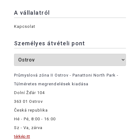
A vállalatról
Kapcsolat
Személyes átvételi pont
Průmyslová zóna II Ostrov - Panattoni North Park -
Túlméretes megrendelések kiadása
Dolní Žďár 104
363 01 Ostrov
Česká republika
Hé - Pé, 8:00 - 16:00
Sz - Va, zárva
térkép itt