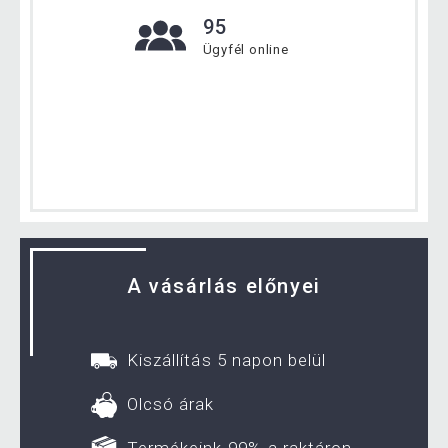
95
Ügyfél online
A vásárlás előnyei
Kiszállítás 5 napon belül
Olcsó árak
Termékeink 99%-a raktáron