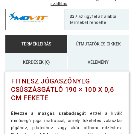
szállítás
Fitness jógaszőnyeg csúszásgátló 190
337
az ügyfél az alábbi
9 990 Ft
× 100 x 0,6 cm sötétkék
terméket rendelte
Fitness jógaszőnyeg csúszásgátló 190
9 190 Ft
TERMÉKLEÍRÁS
ÚTMUTATÓK ÉS CIKKEK
× 100 x 0,6cm rózsaszín
KÉRDÉSEK (0)
VÉLEMÉNY
Fitnesz jógaszőnyeg csúszásgátló 190
9 390 Ft
× 100 x 0,6 cm sárga
FITNESZ JÓGASZŐNYEG
Fitnesz jógaszőnyeg csúszásgátló 190
CSÚSZÁSGÁTLÓ 190 × 100 X 0,6
5 490 Ft
× 100 x 0,6 cm szürke
CM FEKETE
Jógamatrac MOVIT® 190 x 100 cm
Élvezze a mozgás szabadságát
ezzel a kiváló
22 190 Ft
petróleumkék
minőségű jóga matraccal, amely tökéletes választás
jógához, pilateshez vagy akár otthoni edzéshez.