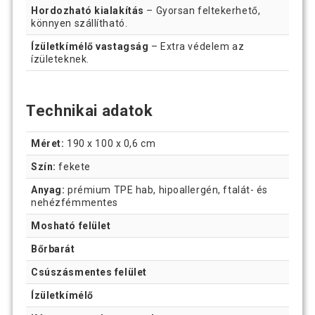
Hordozható kialakítás
– Gyorsan feltekerhető,
könnyen szállítható.
Ízületkímélő vastagság
– Extra védelem az
ízületeknek.
Technikai adatok
Méret:
190 x 100 x 0,6 cm
Szín:
fekete
Anyag:
prémium TPE hab, hipoallergén, ftalát- és
nehézfémmentes
Mosható felület
Bőrbarát
Csúszásmentes felület
Ízületkímélő