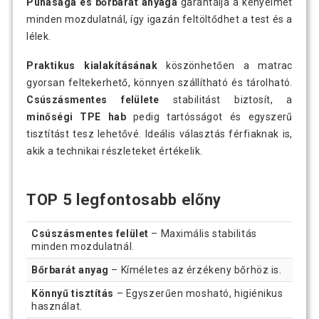
Puhasága és bőrbarát anyaga
garantálja a kényelmet
minden mozdulatnál, így igazán feltöltődhet a test és a
lélek.
Praktikus kialakításának
köszönhetően a matrac
gyorsan feltekerhető, könnyen szállítható és tárolható.
Csúszásmentes felülete
stabilitást biztosít, a
minőségi TPE hab
pedig tartósságot és egyszerű
tisztítást tesz lehetővé. Ideális választás férfiaknak is,
akik a technikai részleteket értékelik.
TOP 5 legfontosabb előny
Csúszásmentes felület
– Maximális stabilitás
minden mozdulatnál.
Bőrbarát anyag
– Kíméletes az érzékeny bőrhöz is.
Könnyű tisztítás
– Egyszerűen mosható, higiénikus
használat.