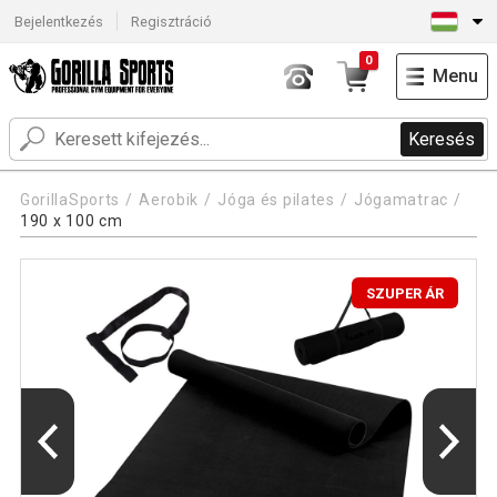
Bejelentkezés
Regisztráció
0
Menu
Keresés
GorillaSports
Aerobik
Jóga és pilates
Jógamatrac
190 x 100 cm
SZUPER ÁR