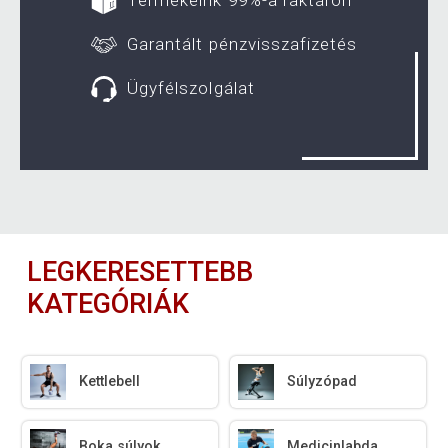
Garantált pénzvisszafizetés
Ügyfélszolgálat
LEGKERESETTEBB
KATEGÓRIÁK
Kettlebell
Súlyzópad
Boka súlyok
Medicinlabda