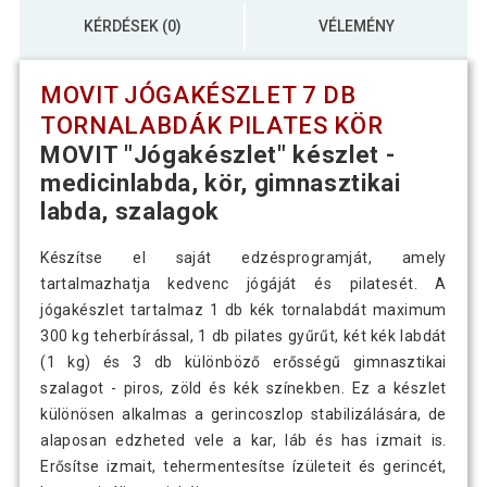
KÉRDÉSEK (0)
VÉLEMÉNY
MOVIT JÓGAKÉSZLET 7 DB
TORNALABDÁK PILATES KÖR
MOVIT "Jógakészlet" készlet -
medicinlabda, kör, gimnasztikai
labda, szalagok
Készítse el saját edzésprogramját, amely
tartalmazhatja kedvenc jógáját és pilatesét. A
jógakészlet tartalmaz 1 db kék tornalabdát maximum
300 kg teherbírással, 1 db pilates gyűrűt, két kék labdát
(1 kg) és 3 db különböző erősségű gimnasztikai
szalagot - piros, zöld és kék színekben. Ez a készlet
különösen alkalmas a gerincoszlop stabilizálására, de
alaposan edzheted vele a kar, láb és has izmait is.
Erősítse izmait, tehermentesítse ízületeit és gerincét,