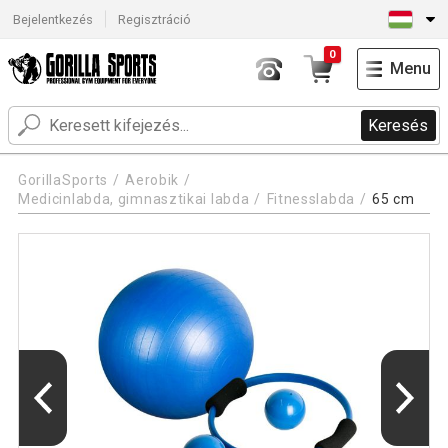
Bejelentkezés
Regisztráció
0
Menu
Keresés
GorillaSports
Aerobik
Medicinlabda, gimnasztikai labda
Fitnesslabda
65 cm