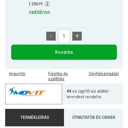
1 290 Ft
raktáron
-
+
Kosárba
Importőr
Fizetés és
Ügyfélszolgálat
szállítás
44
az ügyfél az alábbi
terméket rendelte
TERMÉKLEÍRÁS
ÚTMUTATÓK ÉS CIKKEK