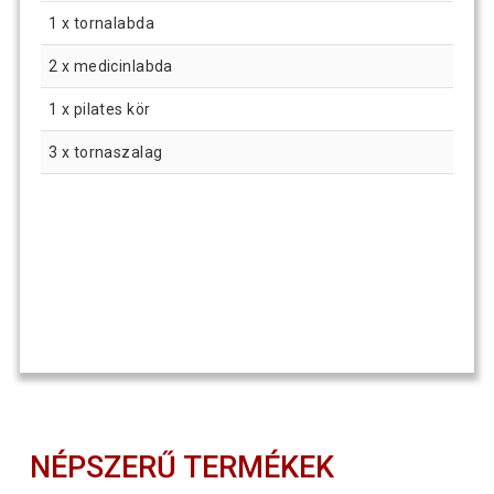
1 x tornalabda
2 x medicinlabda
1 x pilates kör
3 x tornaszalag
NÉPSZERŰ TERMÉKEK