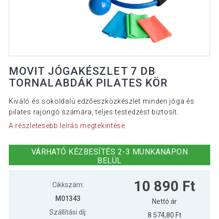
MOVIT JÓGAKÉSZLET 7 DB
TORNALABDÁK PILATES KÖR
Kiváló és sokoldalú edzőeszközkészlet minden jóga és
pilates rajongó számára, teljes testedzést biztosít.
A részletesebb leírás megtekintése
VÁRHATÓ KÉZBESÍTÉS 2-3 MUNKANAPON
BELÜL
10 890 Ft
Cikkszám:
M01343
Nettó ár
Szállítási díj:
8 574,80 Ft