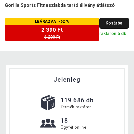
Gorilla Sports Fitneszlabda tartó állvány átlátszó
LEÁRAZVA -62 %
Kosárba
2 390 Ft
raktáron 5 db
6 290 Ft
Jelenleg
119 686 db
Termék raktáron
18
Ügyfél online