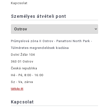
Kapcsolat
Személyes átvételi pont
Průmyslová zóna II Ostrov - Panattoni North Park -
Túlméretes megrendelések kiadása
Dolní Žďár 104
363 01 Ostrov
Česká republika
Hé - Pé, 8:00 - 16:00
Sz - Va, zárva
térkép itt
Kapcsolat