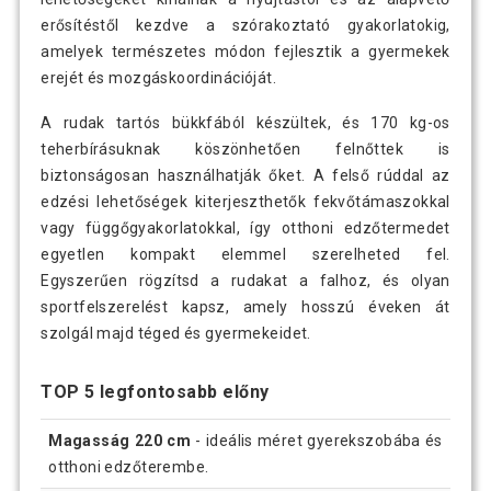
erősítéstől kezdve a szórakoztató gyakorlatokig,
amelyek természetes módon fejlesztik a gyermekek
erejét és mozgáskoordinációját.
A rudak tartós bükkfából készültek, és 170 kg-os
teherbírásuknak köszönhetően felnőttek is
biztonságosan használhatják őket. A felső rúddal az
edzési lehetőségek kiterjeszthetők fekvőtámaszokkal
vagy függőgyakorlatokkal, így otthoni edzőtermedet
egyetlen kompakt elemmel szerelheted fel.
Egyszerűen rögzítsd a rudakat a falhoz, és olyan
sportfelszerelést kapsz, amely hosszú éveken át
szolgál majd téged és gyermekeidet.
TOP 5 legfontosabb előny
Magasság 220 cm
- ideális méret gyerekszobába és
otthoni edzőterembe.