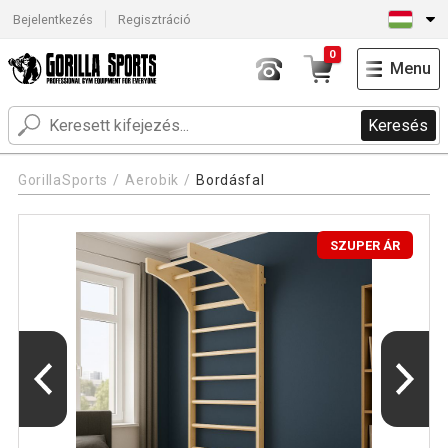
Bejelentkezés
Regisztráció
0
Menu
Keresés
GorillaSports
Aerobik
Bordásfal
SZUPER ÁR