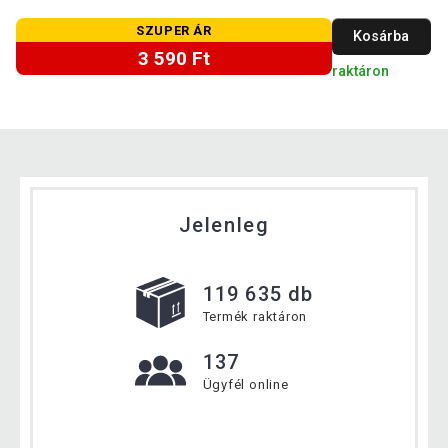
SZUPER ÁR
Kosárba
3 590 Ft
raktáron
Jelenleg
119 635 db
Termék raktáron
137
Ügyfél online