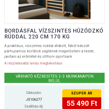
BORDÁSFAL VÍZSZINTES HÚZÓDZKÓ
RÚDDAL 220 CM 170 KG
A praktikus, vízszintes rúddal ellátott, fából készült
párhuzamos korlátok segítenek megerősíteni a testet,
javítani az erőnlétet és otthoni sportsark
A részletesebb leírás megtekintése
VÁRHATÓ KÉZBESÍTÉS 2-3 MUNKANAPON
BELÜL
Cikkszám:
SZUPER ÁR
JS106277
55 490 Ft
Szállítási díj: