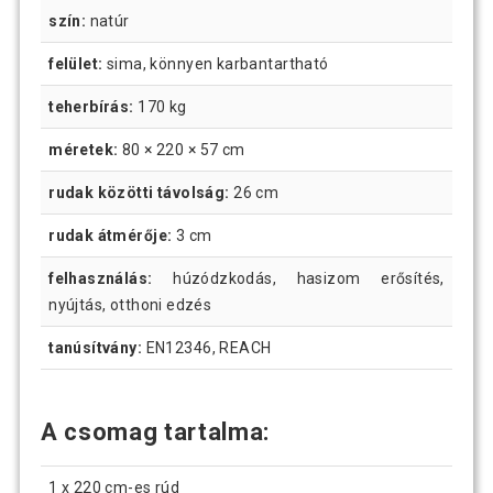
szín:
natúr
felület:
sima, könnyen karbantartható
teherbírás:
170 kg
méretek:
80 × 220 × 57 cm
rudak közötti távolság:
26 cm
rudak átmérője:
3 cm
felhasználás:
húzódzkodás, hasizom erősítés,
nyújtás, otthoni edzés
tanúsítvány:
EN12346, REACH
A csomag tartalma:
1 x 220 cm-es rúd