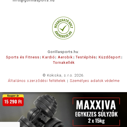
info@gorillasports.hu
Gorillasports.hu:
Sports és Fitness
Kardió
Aerobik
Testépítés
Küzdősport
Tornakellék
© Kokiska, s.r.o. 2026.
Általános szerződési feltételek
Személyes adatok védelme