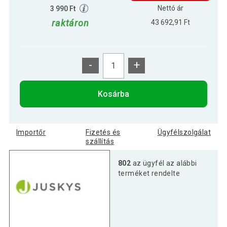
Nettó ár
3 990 Ft
raktáron
43 692,91 Ft
-
+
Kosárba
Importőr
Fizetés és
Ügyfélszolgálat
szállítás
802
az ügyfél az alábbi
terméket rendelte