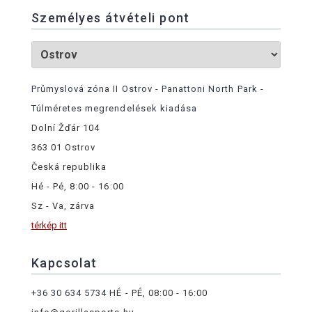
Személyes átvételi pont
Průmyslová zóna II Ostrov - Panattoni North Park -
Túlméretes megrendelések kiadása
Dolní Žďár 104
363 01 Ostrov
Česká republika
Hé - Pé, 8:00 - 16:00
Sz - Va, zárva
térkép itt
Kapcsolat
+36 30 634 5734
HÉ - PÉ, 08:00 - 16:00