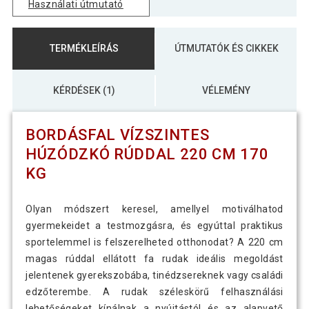
Használati útmutató
TERMÉKLEÍRÁS
ÚTMUTATÓK ÉS CIKKEK
KÉRDÉSEK (1)
VÉLEMÉNY
BORDÁSFAL VÍZSZINTES
HÚZÓDZKÓ RÚDDAL 220 CM 170
KG
Olyan módszert keresel, amellyel motiválhatod
gyermekeidet a testmozgásra, és egyúttal praktikus
sportelemmel is felszerelheted otthonodat? A 220 cm
magas rúddal ellátott fa rudak ideális megoldást
jelentenek gyerekszobába, tinédzsereknek vagy családi
edzőterembe. A rudak széleskörű felhasználási
lehetőségeket kínálnak a nyújtástól és az alapvető