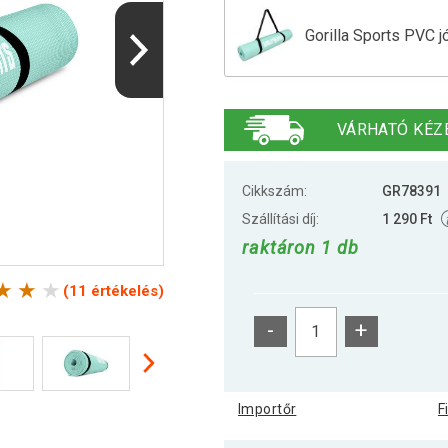
Gorilla Sports PVC 
Gorilla Sports PVC 
VÁRHATÓ KÉZ
Cikkszám:
GR78391
Szállítási díj:
1 290 Ft
raktáron 1 db
(11 értékelés)
-
+
Importőr
F