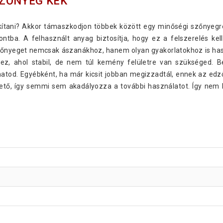
SZŐNYEG KÉK
kítani? Akkor támaszkodjon többek között egy minőségi szőnyegre
pontba. A felhasznált anyag biztosítja, hogy ez a felszerelés k
nyeget nemcsak ászanákhoz, hanem olyan gyakorlatokhoz is hasz
ez, ahol stabil, de nem túl kemény felületre van szükséged. B
atod. Egyébként, ha már kicsit jobban megizzadtál, ennek az edz
tő, így semmi sem akadályozza a további használatot. Így nem k