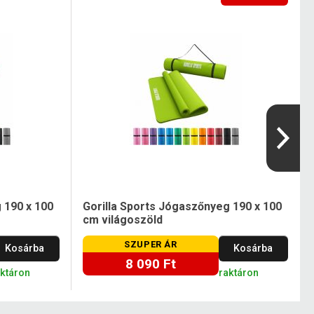
 190 x 100
Gorilla Sports Jógaszőnyeg 190 x 100
cm világoszöld
SZUPER ÁR
Kosárba
Kosárba
8 090 Ft
aktáron
raktáron