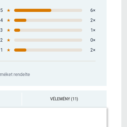
5
★
6×
4
★
2×
3
★
1×
2
★
0×
1
★
2×
rméket rendelte
VÉLEMÉNY (11)