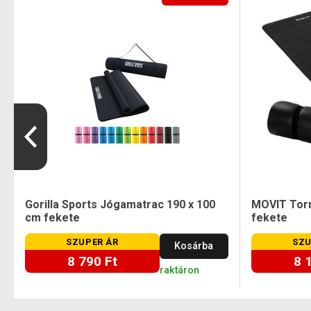
m
Gorilla Sports Jógamatrac 190 x 100
MOVIT Torn
cm fekete
fekete
SZUPER ÁR
SZU
Kosárba
8 790 Ft
8 
raktáron