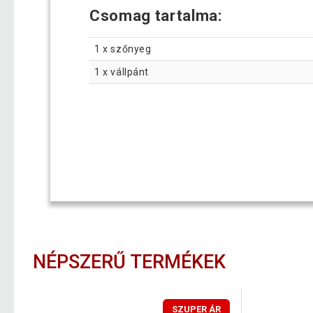
Csomag tartalma:
1 x szőnyeg
1 x vállpánt
NÉPSZERŰ TERMÉKEK
SZUPER ÁR