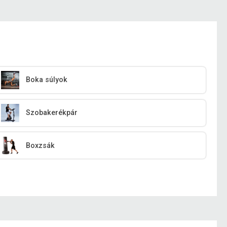
Boka súlyok
Szobakerékpár
Boxzsák