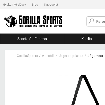
Gyakori kérdések
Blog
Kapcsolat
Sports és Fitness
Kardió
GorillaSports
Aerobik
Jóga és pilates
Jógamatr