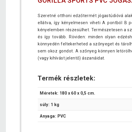
GORILLA SPORTS PVC JÓGA
Szeretné otthoni edzőtermét jógastúdióvá ala
ellátva, így kényelmesen viheti A pontból B 
kényelemben részesülhet. Természetesen a sző
és így tovább. Röviden: minden olyan edzésh
könnyedén feltekerheted a szőnyeget és tárolh
sem okoz gondot. A szőnyeg könnyen letörölhe
(vagy kihívást jelentő) ászanáidat.
Termék részletek:
Méretek: 180 x 60 x 0,5 cm.
súly: 1 kg
Anyaga: PVC