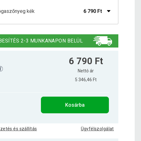
jógaszőnyeg kék
6 790 Ft
jógaszőnyeg korál
7 890 Ft
BESÍTÉS 2-3 MUNKANAPON BELÜL
6 790 Ft
Nettó ár
5 346,46 Ft
Kosárba
izetés és szállítás
Ügyfélszolgálat