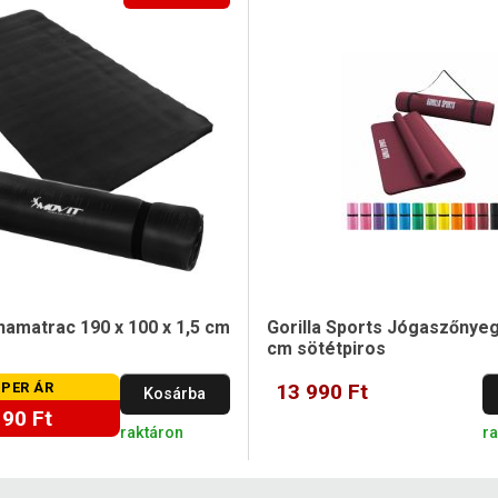
amatrac 190 x 100 x 1,5 cm
Gorilla Sports Jógaszőnyeg
cm sötétpiros
PER ÁR
13 990 Ft
Kosárba
190 Ft
raktáron
r