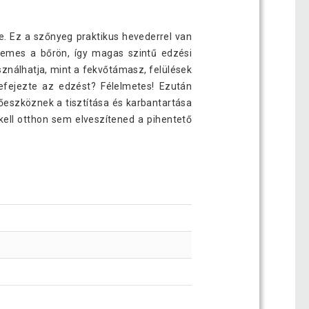
. Ez a szőnyeg praktikus hevederrel van
ellemes a bőrön, így magas szintű edzési
nálhatja, mint a fekvőtámasz, felülések
efejezte az edzést? Félelmetes! Ezután
őeszköznek a tisztítása és karbantartása
ell otthon sem elveszítened a pihentető