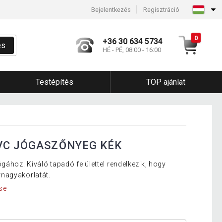
Bejelentkezés
Regisztráció
0
+36 30 634 5734
és
HÉ - PÉ, 08:00 - 16:00
Testépítés
TOP ajánlat
VC JÓGASZŐNYEG KÉK
gához. Kiváló tapadó felülettel rendelkezik, hogy
nagyakorlatát.
se