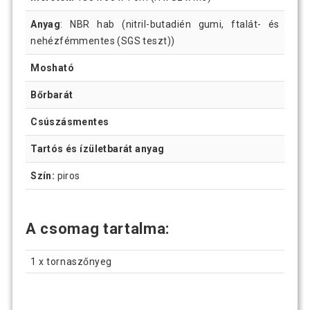
Anyag
: NBR hab (nitril-butadién gumi, ftalát- és
nehézfémmentes (SGS teszt))
Mosható
Bőrbarát
Csúszásmentes
Tartós és ízületbarát anyag
Szín:
piros
A csomag tartalma:
1 x tornaszőnyeg