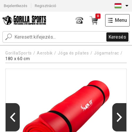
Bejelentkezés
Regisztráció
0
Menu
Keresés
GorillaSports
Aerobik
Jóga és pilates
Jógamatrac
180 x 60 cm