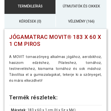
TERMÉKLEÍRÁS
ÚTMUTATÓK ÉS CIKKEK
KÉRDÉSEK (0)
VÉLEMÉNY (166)
JÓGAMATRAC MOVIT® 183 X 60 X
1 CM PIROS
A MOVIT tornaszőnyeg alkalmas jógához, aerobikhoz,
hasizom edzéshez, Pilateshez, tornához,
testneveléshez, kismama tornához és sok máshoz.
Távolítsa el a gumiszalagokat, tekerje ki a szőnyeget,
és máris elkezdheti!
Termék részletek:
Méretek:
183 x 60 x 1 cm (H x Sz x Mé)