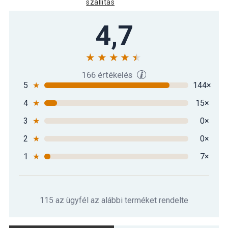
szállítás
Jógamatrac MOVIT® 183 x 60 x 1 cm
4,7
6 990 Ft
sötétzöld
MOVIT Jógamatrac 183 x 60 x 1 cm
6 590 Ft
baracksárga
166 értékelés
5
★
144×
4
★
15×
MOVIT Jógamatrac 183 x 60 x 1 cm
6 990 Ft
petróleumkék
3
★
0×
2
★
0×
1
★
7×
115 az ügyfél az alábbi terméket rendelte