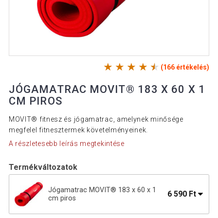
(166 értékelés)
JÓGAMATRAC MOVIT® 183 X 60 X 1
CM PIROS
MOVIT® fitnesz és jógamatrac, amelynek minősége
megfelel fitnesztermek követelményeinek.
A részletesebb leírás megtekintése
Termékváltozatok
Jógamatrac MOVIT® 183 x 60 x 1
6 590 Ft
cm piros