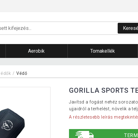
Keres
Aerobik
Tornakellék
tvédők
Védő
GORILLA SPORTS T
Javítsd a fogást nehéz sorozato
ujjaidról a terhelést, növelik a t
A részletesebb leírás megtekinté
TERM