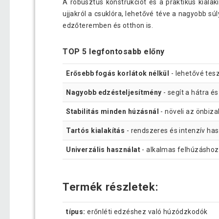
A robusztus konstrukciót és a praktikus kialak
ujjakról a csuklóra, lehetővé téve a nagyobb s
edzőteremben és otthon is.
TOP 5 legfontosabb előny
Erősebb fogás korlátok nélkül
- lehetővé tesz
Nagyobb edzésteljesítmény
- segít a hátra é
Stabilitás minden húzásnál
- növeli az önbiza
Tartós kialakítás
- rendszeres és intenzív has
Univerzális használat
- alkalmas felhúzáshoz
Termék részletek:
típus:
erőnléti edzéshez való húzódzkodók