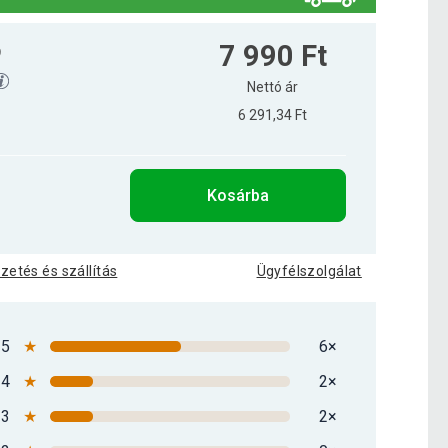
7 990 Ft
9
Nettó ár
6 291,34 Ft
Kosárba
izetés és szállítás
Ügyfélszolgálat
5
★
6×
4
★
2×
3
★
2×