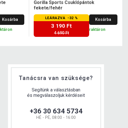
ete
Gorilla Sports Csuklópántok
fekete/fehér
LEÁRAZVA -32 %
Kosárba
Kosárba
3 190 Ft
aktáron
raktáron
4 690 Ft
Tanácsra van szüksége?
Segítünk a választásban
és megválaszoljuk kérdéseit
+36 30 634 5734
HÉ - PÉ, 08:00 - 16:00