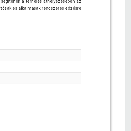
ok segítenek a terhelés áthelyezésében az
tartósak és alkalmasak rendszeres edzésre