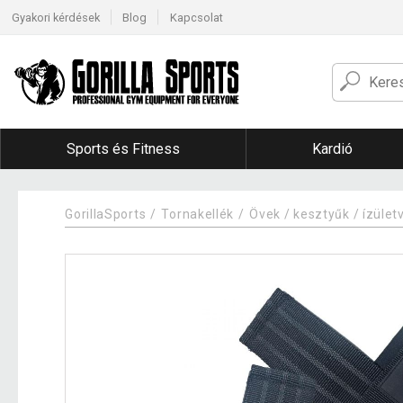
Gyakori kérdések
Blog
Kapcsolat
Sports és Fitness
Kardió
GorillaSports
Tornakellék
Övek / kesztyűk / ízüle