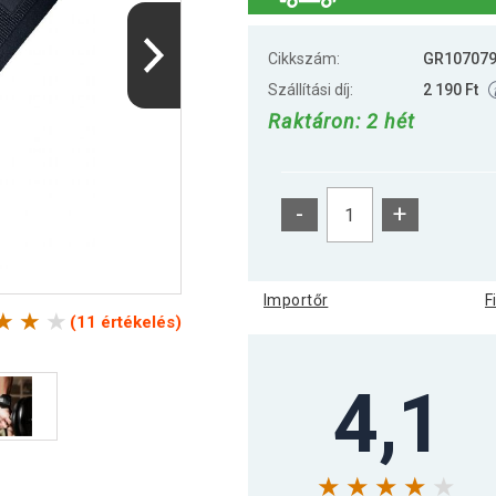
Cikkszám:
GR10707
Szállítási díj:
2 190 Ft
Raktáron: 2 hét
-
+
Importőr
F
(11 értékelés)
4,1