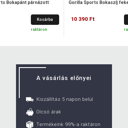
rts Bokapánt párnázott
Gorilla Sports Bokaszíj fek
10 390 Ft
Kosárba
raktáron
r
A vásárlás előnyei
Kiszállítás 5 napon belül
Olcsó árak
Termékeink 99%-a raktáron