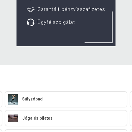
Garantált pénzvisszafizetés
Ügyfélszolgálat
Súlyzópad
Jóga és pilates