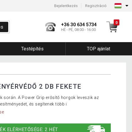
Bejelentkezés
Regisztráció
0
+36 30 634 5734
és
HÉ - PÉ, 08:00 - 16:00
Testépítés
TOP ajánlat
ENYÉRVÉDŐ 2 DB FEKETE
k során. A Power Grip erősítő horgok leveszik az
eljesítményedet, és segítenek több i
se
ÉK ELÉRHETŐSÉGE: 2 HÉT