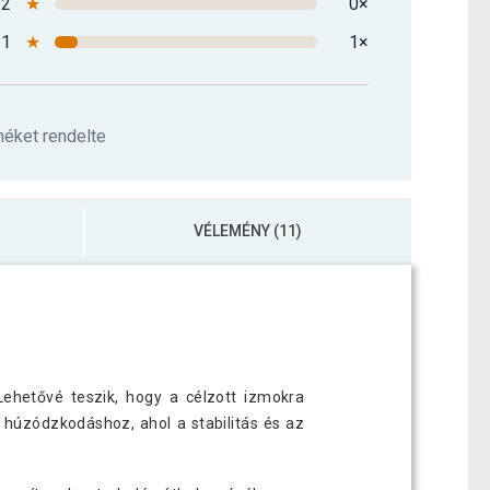
2
★
0×
1
★
1×
méket rendelte
VÉLEMÉNY (11)
Lehetővé teszik, hogy a célzott izmokra
húzódzkodáshoz, ahol a stabilitás és az