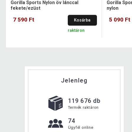
Gorilla Sports Nylon öv lánccal
Gorilla Spo
fekete/ezüst
nylon
7 590 Ft
5 090 Ft
Kosárba
raktáron
Jelenleg
119 676 db
Termék raktáron
74
Ügyfél online