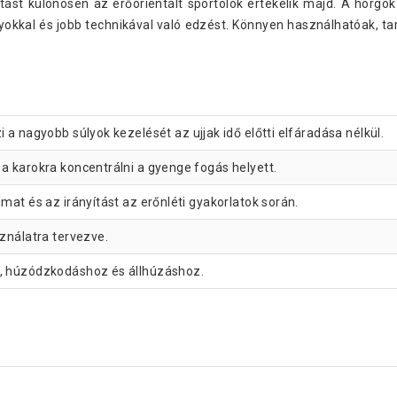
ítást különösen az erőorientált sportolók értékelik majd. A horg
úlyokkal és jobb technikával való edzést. Könnyen használhatóak, 
i a nagyobb súlyok kezelését az ujjak idő előtti elfáradása nélkül.
s a karokra koncentrálni a gyenge fogás helyett.
lmat és az irányítást az erőnléti gyakorlatok során.
ználatra tervezve.
, húzódzkodáshoz és állhúzáshoz.