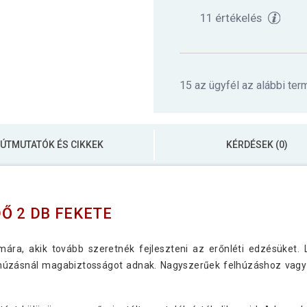
11 értékelés
15 az ügyfél az alábbi ter
ÚTMUTATÓK ÉS CIKKEK
KÉRDÉSEK (0)
Ő 2 DB FEKETE
ra, akik tovább szeretnék fejleszteni az erőnléti edzésüket. 
n húzásnál magabiztosságot adnak. Nagyszerűek felhúzáshoz vagy 