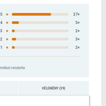
35 390 Ft
5
★
27×
tvas súlytárcsa gumírozott 5 kg
10 890 Ft
4
★
5×
3
★
2×
rcsa szett 4 x 2,5 kg + 4 x 5 kg
47 790 Ft
2
★
3×
1
★
2×
rméket rendelte
VÉLEMÉNY (39)