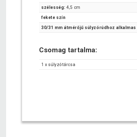
szélesség:
4,5 cm
fekete szín
30/31 mm átmérőjű súlyzórúdhoz alkalmas
Csomag tartalma:
1 x súlyzótárcsa