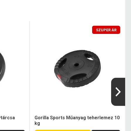
SZUPER ÁR
ytárcsa
Gorilla Sports Műanyag teherlemez 10
kg