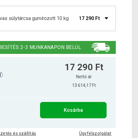
tvas súlytárcsa gumírozott 10 kg
17 290 Ft
tvas súlytárcsa gumírozott 15 kg
23 590 Ft
BESÍTÉS 2-3 MUNKANAPON BELÜL
33 890 Ft
tvas súlytárcsa gumírozott 20 kg
17 290 Ft
26 990 Ft
Nettó ár
13 614,17 Ft
tvas súlytárcsa gumírozott 1,25 kg
4 290 Ft
Kosárba
tvas súlytárcsa gumírozott 2,5 kg
5 590 Ft
izetés és szállítás
Ügyfélszolgálat
44 690 Ft
tvas súlytárcsa gumírozott 25 kg