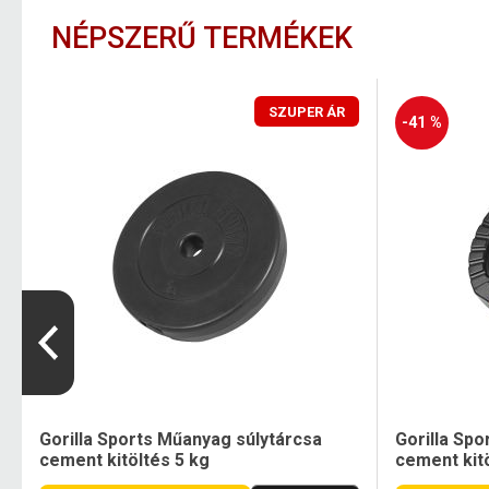
NÉPSZERŰ TERMÉKEK
SZUPER ÁR
-41 %
Gorilla Sports Műanyag súlytárcsa
Gorilla Sp
cement kitöltés 5 kg
cement kitö