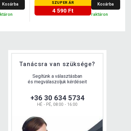
SZUPER ÁR
Kosárba
Kosárba
4 590 Ft
aktáron
raktáron
Tanácsra van szüksége?
Segítünk a választásban
és megválaszoljuk kérdéseit
+36 30 634 5734
HÉ - PÉ, 08:00 - 16:00