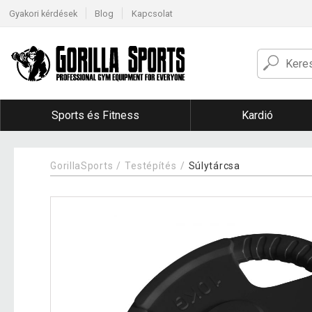
Gyakori kérdések
Blog
Kapcsolat
Sports és Fitness
Kardió
GorillaSports
Testépítés
Súlytárcsa