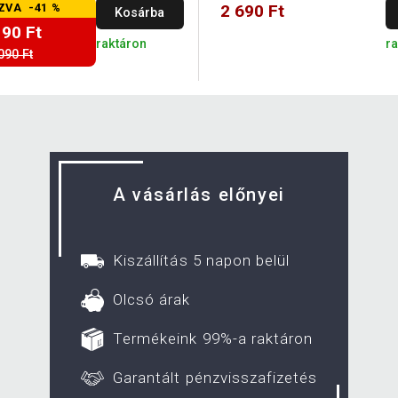
ZVA -41 %
2 690 Ft
Kosárba
190 Ft
raktáron
r
090 Ft
A vásárlás előnyei
Kiszállítás 5 napon belül
Olcsó árak
Termékeink 99%-a raktáron
Garantált pénzvisszafizetés