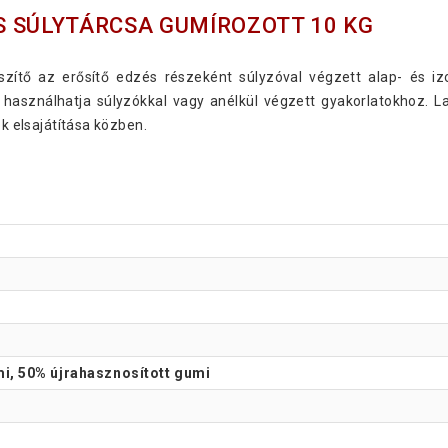
S SÚLYTÁRCSA GUMÍROZOTT 10 KG
szítő az erősítő edzés részeként súlyzóval végzett alap- és i
használhatja súlyzókkal vagy anélkül végzett gyakorlatokhoz. La
ok elsajátítása közben.
i, 50% újrahasznosított gumi