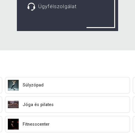
Ügyfélszolgálat
Súlyzópad
Jóga és pilates
Fitnesscenter