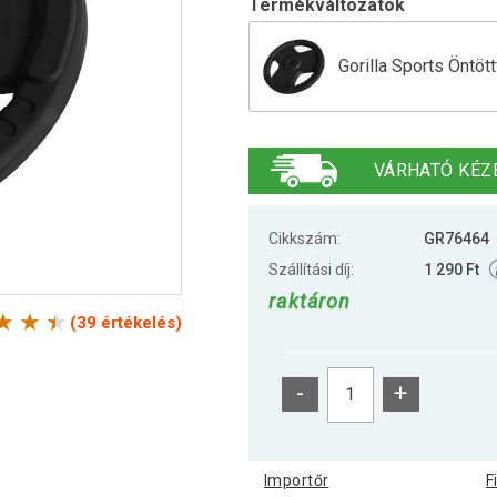
Termékváltozatok
Gorilla Sports Öntöt
Gorilla Sports Öntöt
VÁRHATÓ KÉZ
Gorilla Sports Öntöt
Cikkszám:
GR76464
Szállítási díj:
1 290 Ft
raktáron
Gorilla Sports Öntöt
(39 értékelés)
-
+
Gorilla Sports Öntöt
Importőr
F
Gorilla Sports Öntöt