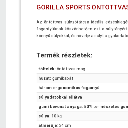
GORILLA SPORTS ÖNTÖTTVA
Az öntöttvas súlyzótárcsa ideális edzéskiegé
fogantyúknak köszönhetően ezt a súlytányért 
könnyű súlyokkal, és növelje a súlyt a gyakorlat
Termék részletek:
töltelék:
öntöttvas mag
huzat:
gumikabát
három ergonomikus fogantyú
súlyadatokkal ellátva
gumi bevonat anyaga: 50% természetes gum
súlya
: 10 kg
átmérője
: 34 cm