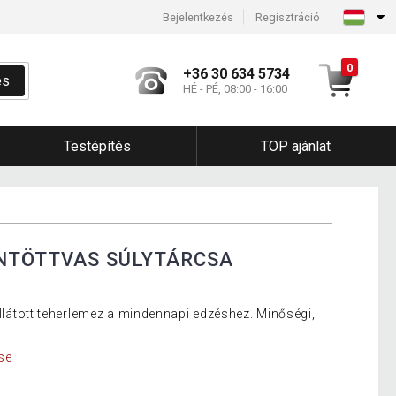
Bejelentkezés
Regisztráció
0
+36 30 634 5734
és
HÉ - PÉ, 08:00 - 16:00
Testépítés
TOP ajánlat
NTÖTTVAS SÚLYTÁRCSA
 ellátott teherlemez a mindennapi edzéshez. Minőségi,
se