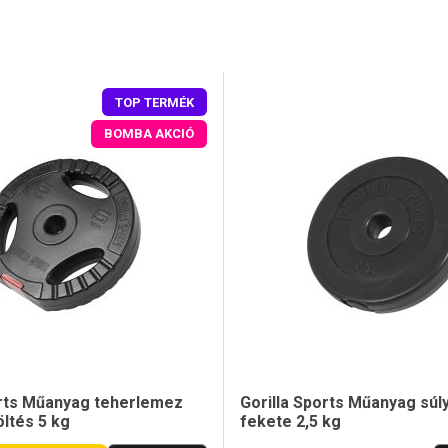
TOP TERMÉK
BOMBA AKCIÓ
orts Műanyag teherlemez
Gorilla Sports Műanyag súl
ltés 5 kg
fekete 2,5 kg