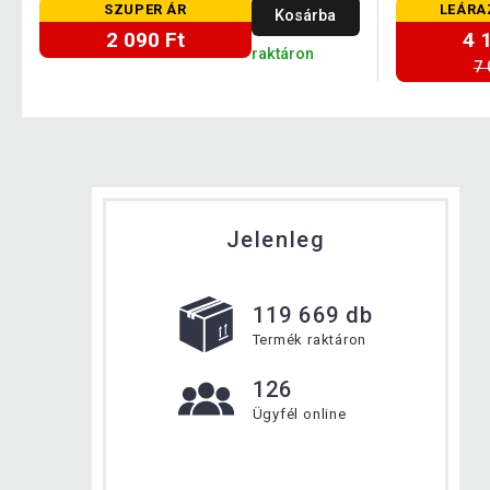
SZUPER ÁR
LEÁRA
Kosárba
2 090 Ft
4 
raktáron
7 
Jelenleg
119 669 db
Termék raktáron
126
Ügyfél online