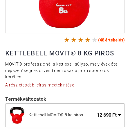
(48 értékelés)
KETTLEBELL MOVIT® 8 KG PIROS
MOVIT® professzionális kettlebell súlyzó, mely évek óta
népszerőségnek örvend nem csak a profi sportolók
körében
A részletesebb leírás megtekintése
Termékváltozatok
12 690 Ft
Kettlebell MOVIT® 8 kg piros