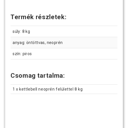
Termék részletek:
súly: 8 kg
anyag: öntöttvas, neoprén
szín: piros
Csomag tartalma:
1 x kettlebell neoprén felülettel 8 kg