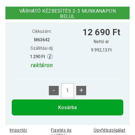
Kettlebell harangsúlyok MOVIT®
11 490 Ft
narancssárga 6 kg
VÁRHATÓ KÉZBESÍTÉS 2-3 MUNKANAPON
BELÜL
15 690 Ft
Kettlebell MOVIT® 10 kg zöld
12 690 Ft
Cikkszám:
M63642
Nettó ár
Szállítási díj:
9 992,13 Ft
5 890 Ft
Kettlebell MOVIT® 2 kg rózsaszín
1 290 Ft
raktáron
7 690 Ft
Kettlebell MOVIT® 4 kg sárga
-
+
18 390 Ft
Kettlebell súlyzó MOVIT 12 kg zöld
Kosárba
28 390 Ft
MOVIT Kettlebell 20 kg lila
Importőr
Fizetés és
Ügyfélszolgálat