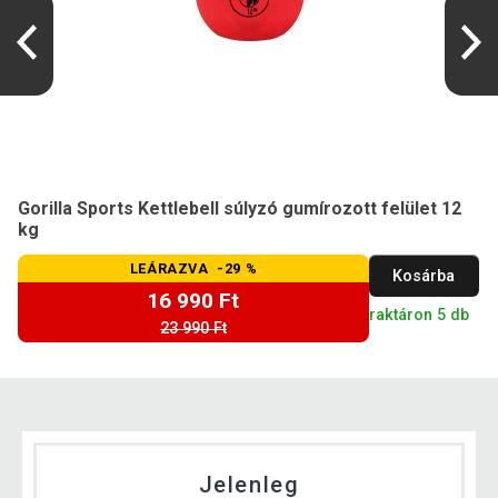
Gorilla Sports Kettlebell súlyzó gumírozott felület 12
kg
LEÁRAZVA -29 %
Kosárba
16 990 Ft
raktáron 5 db
23 990 Ft
Jelenleg