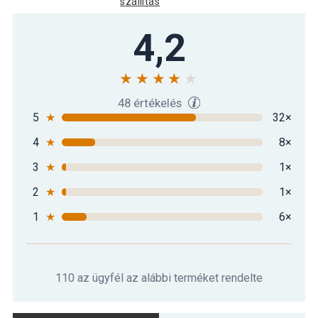
szállítás
4,2
48 értékelés
5
★
32×
4
★
8×
3
★
1×
2
★
1×
1
★
6×
110 az ügyfél az alábbi terméket rendelte