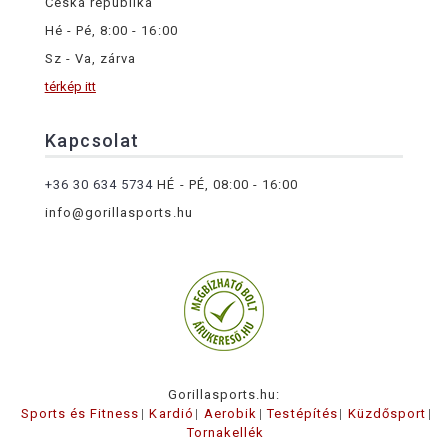
Česká republika
Hé - Pé, 8:00 - 16:00
Sz - Va, zárva
térkép itt
Kapcsolat
+36 30 634 5734
HÉ - PÉ, 08:00 - 16:00
info@gorillasports.hu
Gorillasports.hu:
Sports és Fitness
Kardió
Aerobik
Testépítés
Küzdősport
Tornakellék