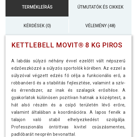
TERMÉKLEÍRÁS
ÚTMUTATÓK ÉS CIKKEK
KÉRDÉSEK (0)
VÉLEMÉNY (48)
KETTLEBELL MOVIT® 8 KG PIROS
A labdás súlyzó néhány évvel ezelőtt vált népszerű
edzőeszközzé a súlyzós sportolók körében. Az ezzel a
súlyzóval végzett edzés fő célja a funkcionális erő, a
robbanóerő és a stabilitás fejlesztése, valamint a szív-
és érrendszer, az inak és szalagok erősítése. A
gyakorlatok különösen pozitívan hatnak a középtest, a
hát alsó részén és a csípő területén lévő erőre,
valamint általában a koordinációra. A lapos fenék a
talajon való stabil elhelyezkedést szolgálja.
Professzionális öntöttvas kivitel csúszásmentes,
padlóbarát neoprén bevonattal.