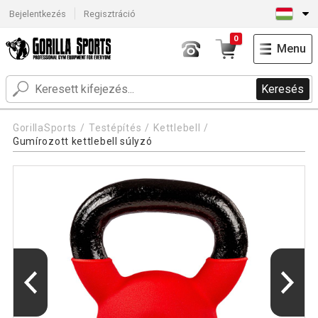
Bejelentkezés
Regisztráció
0
Menu
Keresés
GorillaSports
Testépítés
Kettlebell
Gumírozott kettlebell súlyzó