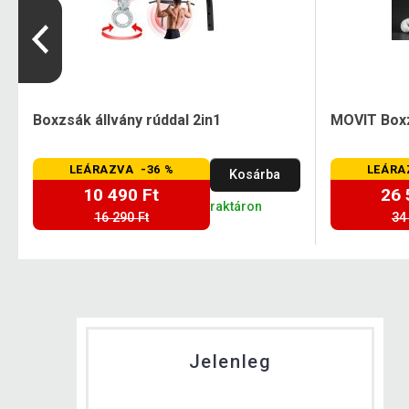
Boxzsák állvány rúddal 2in1
MOVIT Boxz
LEÁRAZVA -36 %
LEÁRA
Kosárba
10 490 Ft
26 
raktáron
16 290 Ft
34
Jelenleg