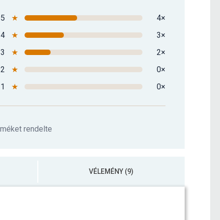
5
★
4×
4
★
3×
3
★
2×
2
★
0×
1
★
0×
rméket rendelte
VÉLEMÉNY (9)