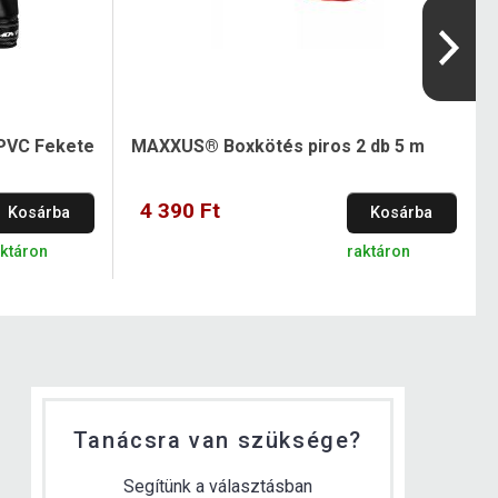
PVC Fekete
MAXXUS® Boxkötés piros 2 db 5 m
4 390 Ft
Kosárba
Kosárba
aktáron
raktáron
Tanácsra van szüksége?
Segítünk a választásban