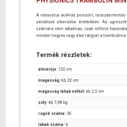
PHYSIONICS TRAMBULIN MIN
A robusztus acélváz porszórt, csúszásmentes lá
sérülések elkerülése érdekében. Az ugrósző
számára nem alkalmas, csak otthoni használat
minden hegyes vagy éles tárgyat a trambulinra v
Termék részletek:
átmérője
: 102 cm
magasság:
kb 22 cm
magasság lábak nélkül
: kb 2,5 cm
súly:
kb 7,48 kg
rugók száma:
36
lábak száma:
6