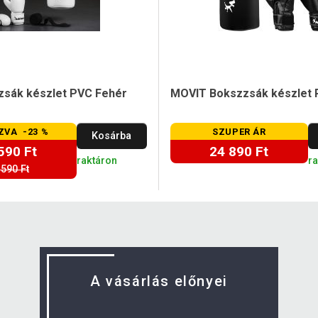
sák készlet PVC Fehér
MOVIT Bokszzsák készlet 
ZVA -23 %
SZUPER ÁR
Kosárba
590 Ft
24 890 Ft
raktáron
r
 590 Ft
A vásárlás előnyei