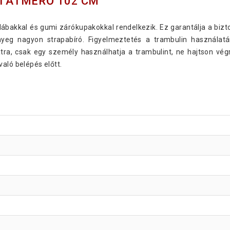
I ÁTMÉRŐ 102 CM
bakkal és gumi zárókupakokkal rendelkezik. Ez garantálja a bizto
nyeg nagyon strapabíró. Figyelmeztetés a trambulin használat
ra, csak egy személy használhatja a trambulint, ne hajtson végr
aló belépés előtt.