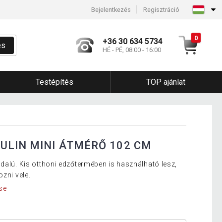
Bejelentkezés
Regisztráció
0
+36 30 634 5734
és
HÉ - PÉ, 08:00 - 16:00
Testépítés
TOP ajánlat
ULIN MINI ÁTMÉRŐ 102 CM
ldalú. Kis otthoni edzőtermében is használható lesz,
ozni vele.
se