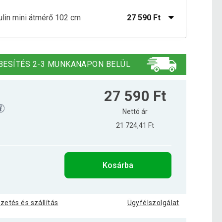
in mini átmérő 102 cm
27 590 Ft
in mini 114 cm
32 890 Ft
BESÍTÉS 2-3 MUNKANAPON BELÜL
in mini 122 cm
33 390 Ft
27 590 Ft
Nettó ár
21 724,41 Ft
in mini 81 cm
18 990 Ft
Kosárba
24 090 Ft
in mini 91 cm
17 590 Ft
izetés és szállítás
Ügyfélszolgálat