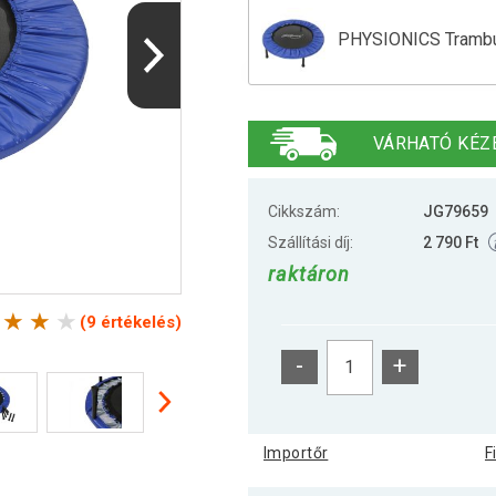
PHYSIONICS Trambul
PHYSIONICS Trambul
VÁRHATÓ KÉZ
PHYSIONICS Trambul
Cikkszám:
JG79659
Szállítási díj:
2 790 Ft
raktáron
PHYSIONICS Trambul
(9 értékelés)
-
+
PHYSIONICS Trambul
Importőr
F