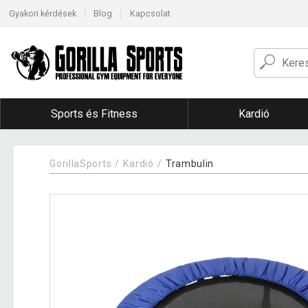
Gyakori kérdések
Blog
Kapcsolat
Sports és Fitness
Kardió
GorillaSports
Kardió
Trambulin