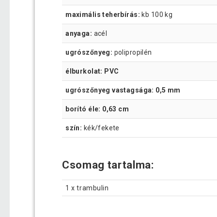
maximális teherbírás:
kb 100 kg
anyaga:
acél
ugrószőnyeg:
polipropilén
élburkolat: PVC
ugrószőnyeg vastagsága: 0,5 mm
borító éle: 0,63 cm
szín:
kék/fekete
Csomag tartalma:
1 x trambulin