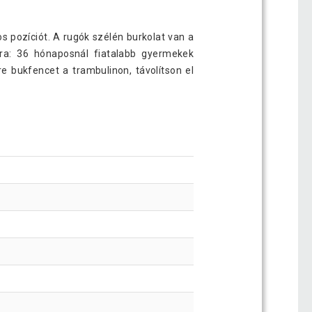
s pozíciót. A rugók szélén burkolat van a
ára: 36 hónaposnál fiatalabb gyermekek
e bukfencet a trambulinon, távolítson el