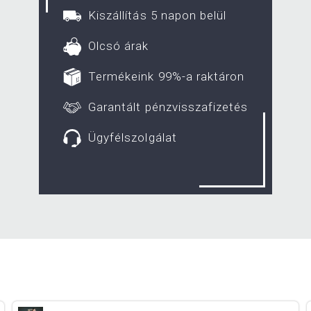
Kiszállítás 5 napon belül
Olcsó árak
Termékeink 99%-a raktáron
Garantált pénzvisszafizetés
Ügyfélszolgálat