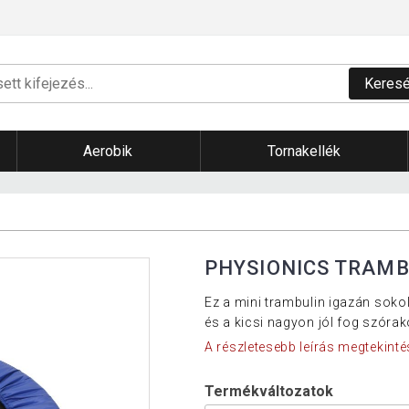
Keres
Aerobik
Tornakellék
PHYSIONICS TRAMB
Ez a mini trambulin igazán soko
és a kicsi nagyon jól fog szórak
A részletesebb leírás megtekinté
Termékváltozatok