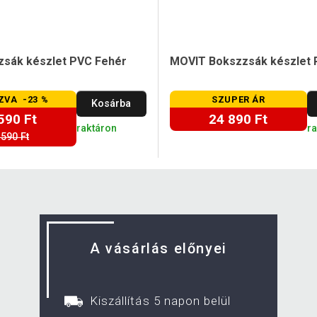
sák készlet PVC Fehér
MOVIT Bokszzsák készlet 
ZVA -23 %
SZUPER ÁR
Kosárba
590 Ft
24 890 Ft
raktáron
r
 590 Ft
A vásárlás előnyei
Kiszállítás 5 napon belül