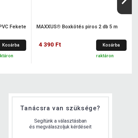
PVC Fekete
MAXXUS® Boxkötés piros 2 db 5 m
4 390 Ft
Kosárba
Kosárba
aktáron
raktáron
Tanácsra van szüksége?
Segítünk a választásban
és megválaszoljuk kérdéseit