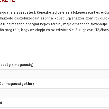
ogatja a zsírégetést. Képezheted vele az állóképességet és erősít
z elhúzódó összehúzódást azonnal követi ugyanazon izom rövidül
ost rugalmasabb energiát képes tárolni, majd erősebben továbbítja.
n meg róla, hogy az alapja és az edzőcipője jól rugózott. Tájékozó
élesség x magasság)
rási magasságokhoz
ól