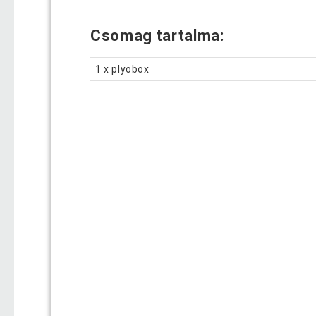
Csomag tartalma:
1 x plyobox