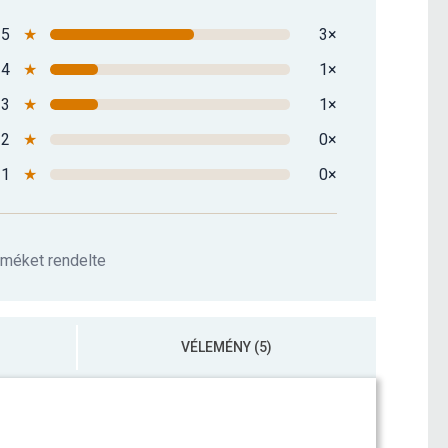
5
★
3×
4
★
1×
3
★
1×
2
★
0×
1
★
0×
rméket rendelte
VÉLEMÉNY (5)