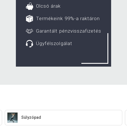
Olcsó árak
Termékeink 99%-a raktáron
Garantált pénzvisszafizetés
Ügyfélszolgálat
Súlyzópad