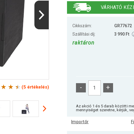
VÁRHATÓ KÉZ
Cikkszám:
GR77672
Szállítási díj:
3 990 Ft
raktáron
-
+
(5 értékelés)
Az akció 1 és 5 darab közötti m
mennyiséget szeretne, kérjük, ve
Importőr
F