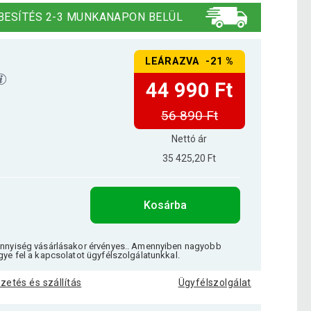
BESÍTÉS 2-3 MUNKANAPON BELÜL
LEÁRAZVA -21 %
44 990 Ft
56 890 Ft
Nettó ár
35 425,20 Ft
Kosárba
ennyiség vásárlásakor érvényes.. Amennyiben nagyobb
gye fel a kapcsolatot ügyfélszolgálatunkkal.
izetés és szállítás
Ügyfélszolgálat