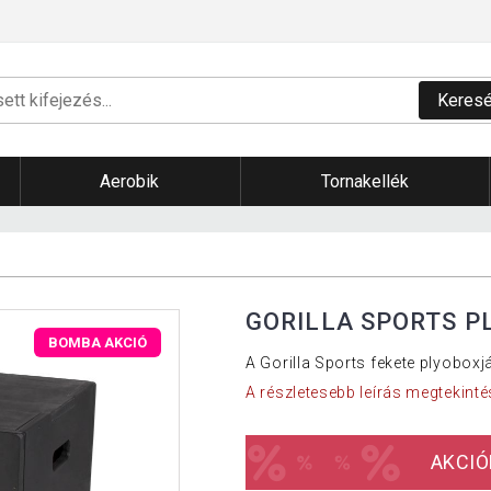
Keres
Aerobik
Tornakellék
GORILLA SPORTS P
BOMBA AKCIÓ
A Gorilla Sports fekete plyobox
A részletesebb leírás megtekinté
AKCIÓ