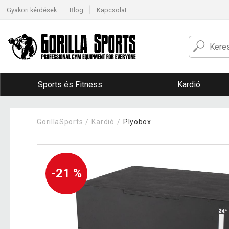
Gyakori kérdések
Blog
Kapcsolat
Sports és Fitness
Kardió
GorillaSports
Kardió
Plyobox
-21 %