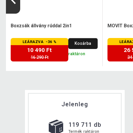
Boxzsák állvány rúddal 2in1
MOVIT Boxz
LEÁRAZVA -36 %
LEÁRA
Kosárba
10 490 Ft
26 
raktáron
16 290 Ft
34
Jelenleg
119 711 db
Termék raktáron