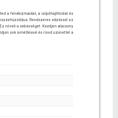
ed a fenékizmaidat, a csípőhajlítóidat és
ő összehúzódása. Rendszeres edzéssel ez
 Ez növeli a sebességet. Kezdjen alacsony
djon sok ismétléssel és rövid szünettel a