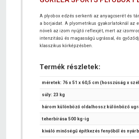
A plyobox edzés serkenti az anyagcserét és tám
a borjaidat. A plyometrikus gyakorlatoknál a
növeli az izom nyújtó reflexjét, mert az izomr
intenzitású és magasságú ugrással, és győződjö
klasszikus körképzésben.
Termék részletek:
méretek: 76 x 51 x 60,5 cm (hosszúság x sz
súly: 23 kg
három különböző oldalhossz különböző ug
teherbírása 500 kg-ig
kiváló minőségű építkezés fenyőből és nyárb