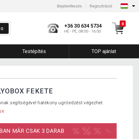
Bejelentkezés
Regisztráció
0
+36 30 634 5734
és
HÉ - PÉ, 08:00 - 16:00
Testépítés
TOP ajánlat
LYOBOX FEKETE
jának segítségével hatékony ugróedzést végezhet.
se
BAN MÁR CSAK 3 DARAB