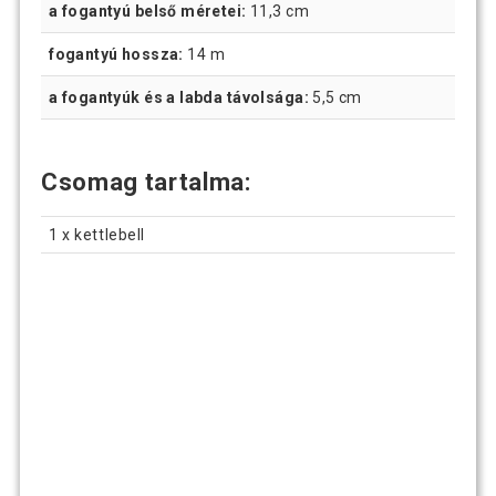
a fogantyú belső méretei:
11,3 cm
fogantyú hossza:
14 m
a fogantyúk és a labda távolsága:
5,5 cm
Csomag tartalma:
1 x kettlebell