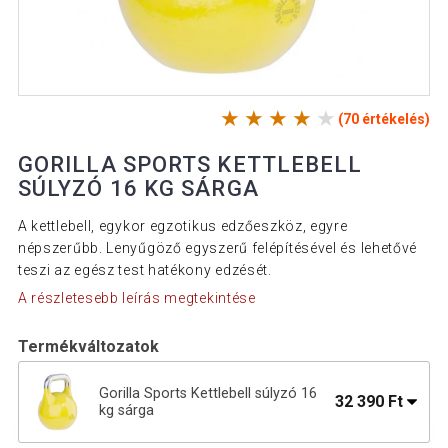
(70 értékelés)
GORILLA SPORTS KETTLEBELL
SÚLYZÓ 16 KG SÁRGA
A kettlebell, egykor egzotikus edzőeszköz, egyre
népszerűbb. Lenyűgöző egyszerű felépítésével és lehetővé
teszi az egész test hatékony edzését.
A részletesebb leírás megtekintése
Termékváltozatok
Gorilla Sports Kettlebell súlyzó 16
32 390 Ft
kg sárga