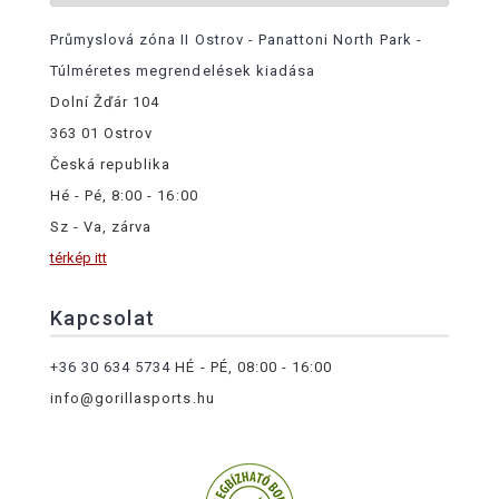
Průmyslová zóna II Ostrov - Panattoni North Park -
Túlméretes megrendelések kiadása
Dolní Žďár 104
363 01 Ostrov
Česká republika
Hé - Pé, 8:00 - 16:00
Sz - Va, zárva
térkép itt
Kapcsolat
+36 30 634 5734
HÉ - PÉ, 08:00 - 16:00
info@gorillasports.hu