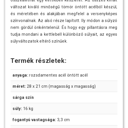
összeállíthat egy kettlebell készletet. Az összes kínált
változat kiváló minőségű tömör öntött acélból készül,
és méretében és alakjában megfelel a versenyképes
színvonalnak. Az alsó része lapított. Ily módon a súlyzó
nem gördül önkéntelenül. És hogy egy pillantásra meg
tudja mondani a kettlebell különböző súlyait, az egyes
súlyváltozatok eltérő színűek.
Termék részletek:
anyaga:
rozsdamentes acél öntött acél
méret:
28 x 21 cm (magasság x magasság)
sárga szín
súly:
16 kg
fogantyú vastagsága:
3,3 cm