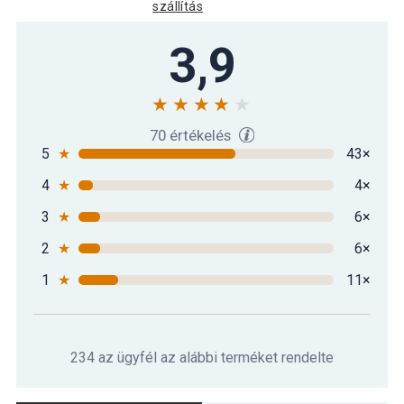
szállítás
3,9
70 értékelés
5
★
43×
4
★
4×
3
★
6×
2
★
6×
1
★
11×
234 az ügyfél az alábbi terméket rendelte