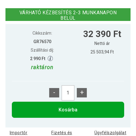
Gorilla Sports Kettlebell súlyzó 12 kg
26 690 Ft
kék
VÁRHATÓ KÉZBESÍTÉS 2-3 MUNKANAPON
BELÜL
Gorilla Sports Kettlebell súlyzó 24 kg
48 090 Ft
32 390 Ft
zöld
Cikkszám:
GR76570
Nettó ár
Szállítási díj:
Gorilla Sports Kettlebell súlyzó 8 kg
25 503,94 Ft
24 590 Ft
rózsaszín
2 990 Ft
raktáron
-
+
Kosárba
Importőr
Fizetés és
Ügyfélszolgálat