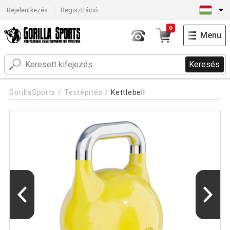
Bejelentkezés
Regisztráció
0
Menu
Keresés
GorillaSports
Testépítés
Kettlebell