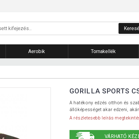
Keres
Aerobik
Tornakellék
GORILLA SPORTS CS
A hatékony edzés otthon és sza
állóképességet akar edzeni, akár 
A részletesebb leírás megtekinté
VÁRHATÓ KÉZ