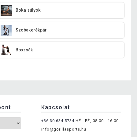
Boka súlyok
Szobakerékpár
Boxzsák
pont
Kapcsolat
+36 30 634 5734
HÉ - PÉ, 08:00 - 16:00
info@gorillasports.hu