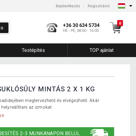
Bejelentkezés
Regisztráció
0
+36 30 634 5734
és
HÉ - PÉ, 08:00 - 16:00
Testépítés
TOP ajánlat
UKLÓSÚLY MINTÁS 2 X 1 KG
badidejében megtervezhető és elvégezhető. Akár
helyreállítani az izmokat.
se
BESÍTÉS 2-3 MUNKANAPON BELÜL