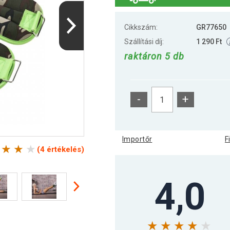
Cikkszám:
GR77650
Szállítási díj:
1 290 Ft
raktáron 5 db
-
+
Importőr
F
(4 értékelés)
4,0