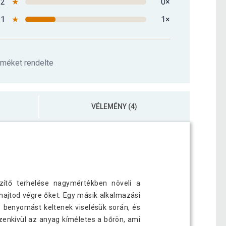
2
★
0×
1
★
1×
rméket rendelte
VÉLEMÉNY (4)
zítő terhelése nagymértékben növeli a
 hajtod végre őket. Egy másik alkalmazási
ló benyomást keltenek viselésük során, és
zenkívül az anyag kíméletes a bőrön, ami