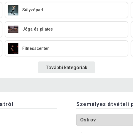
Súlyzópad
Jóga és pilates
Fitnesscenter
További kategóriák
latról
Személyes átvételi 