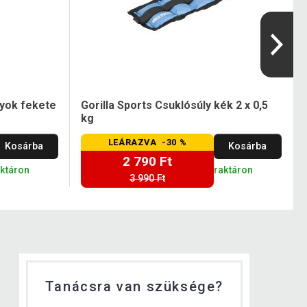
lyok fekete
Gorilla Sports Csuklósúly kék 2 x 0,5
kg
LEÁRAZVA -30 %
Kosárba
Kosárba
2 790 Ft
aktáron
raktáron
3 990 Ft
Tanácsra van szüksége?