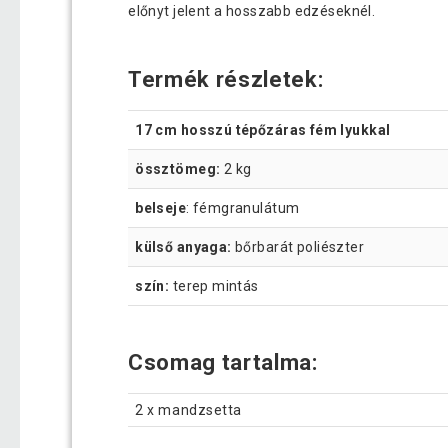
előnyt jelent a hosszabb edzéseknél.
Termék részletek:
17 cm hosszú tépőzáras fém lyukkal
össztömeg:
2 kg
belseje
: fémgranulátum
külső anyaga:
bőrbarát poliészter
szín:
terep mintás
Csomag tartalma:
2 x mandzsetta