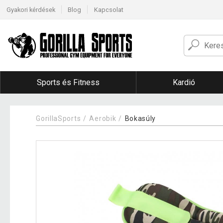
Gyakori kérdések
Blog
Kapcsolat
Sports és Fitness
Kardió
GorillaSports
Aerobik
Bokasúly