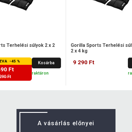
rts Terhelési súlyok 2 x 2
Gorilla Sports Terhelési sú
2 x 4 kg
ZVA -45 %
9 290 Ft
Kosárba
490 Ft
raktáron
r
290 Ft
A vásárlás előnyei