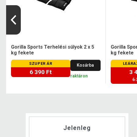
Gorilla Sports Terhelési súlyok 2 x 5
Gorilla Spo
kg fekete
kg fekete
SZUPER ÁR
LEÁRA
Kosárba
6 390 Ft
3 
raktáron
6 
Jelenleg