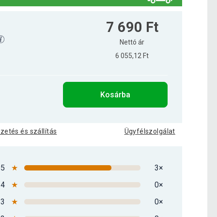
7 690 Ft
Nettó ár
6 055,12 Ft
Kosárba
izetés és szállítás
Ügyfélszolgálat
5
★
3×
4
★
0×
3
★
0×