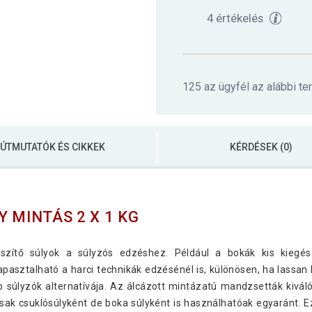
4 értékelés
125 az ügyfél az alábbi te
ÚTMUTATÓK ÉS CIKKEK
KÉRDÉSEK (0)
 MINTÁS 2 X 1 KG
szítő súlyok a súlyzós edzéshez. Például a bokák kis kiegés
apasztalható a harci technikák edzésénél is, különösen, ha lassan
ob súlyzók alternatívája. Az álcázott mintázatú mandzsetták kivá
csak csuklósúlyként de boka súlyként is használhatóak egyaránt. E