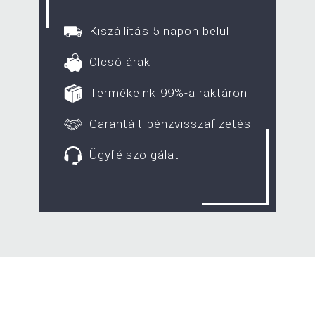
Kiszállítás 5 napon belül
Olcsó árak
Termékeink 99%-a raktáron
Garantált pénzvisszafizetés
Ügyfélszolgálat