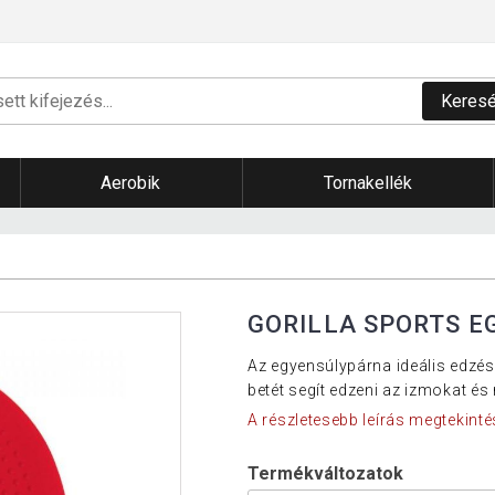
Keres
Aerobik
Tornakellék
GORILLA SPORTS E
Az egyensúlypárna ideális edzé
betét segít edzeni az izmokat és 
A részletesebb leírás megtekinté
Termékváltozatok