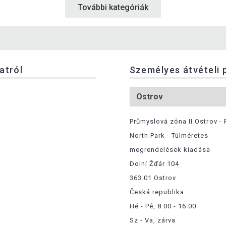
További kategóriák
latról
Személyes átvételi 
Průmyslová zóna II Ostrov - 
North Park - Túlméretes
megrendelések kiadása
Dolní Žďár 104
363 01 Ostrov
Česká republika
Hé - Pé, 8:00 - 16:00
Sz - Va, zárva