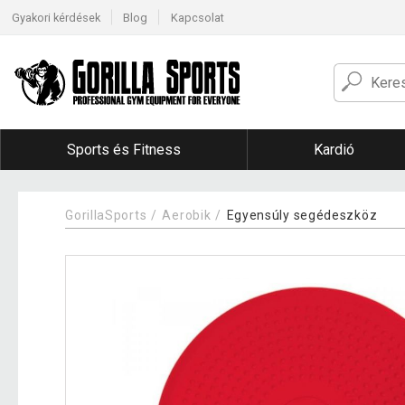
Gyakori kérdések
Blog
Kapcsolat
Sports és Fitness
Kardió
GorillaSports
Aerobik
Egyensúly segédeszköz