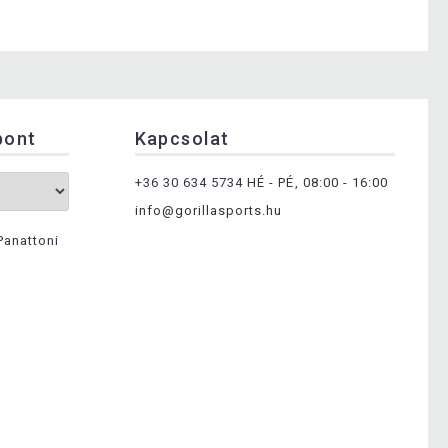
pont
Kapcsolat
+36 30 634 5734
HÉ - PÉ, 08:00 - 16:00
info@gorillasports.hu
Panattoni