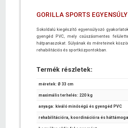
GORILLA SPORTS EGYENSÚLY
Sokoldalú kiegészítő egyensúlyozó gyakorlato
gyengéd PVC, mely csúszásmentes felülette
hátpanaszokat. Súlyának és méreteinek köszön
rehabilitációs és sportközpontokban.
Termék részletek:
méretek: Ø 33 cm
maximális terhelés: 220 kg
anyaga: kiváló minőségű és gyengéd PVC
rehabilitációra, koordinációra és háttámog