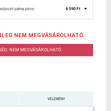
nsúlyozó párna piros
6 590 Ft
nsúly párna szürke
9 090 Ft
NLEG NEM MEGVÁSÁROLHATÓ.
8 590 Ft
nsúlyozó párna fekete
4 890 Ft
SÉG: NEM MEGVÁSÁROLHATÓ
nsúlyozó párna türkizkék
7 790 Ft
VÉLEMÉNY