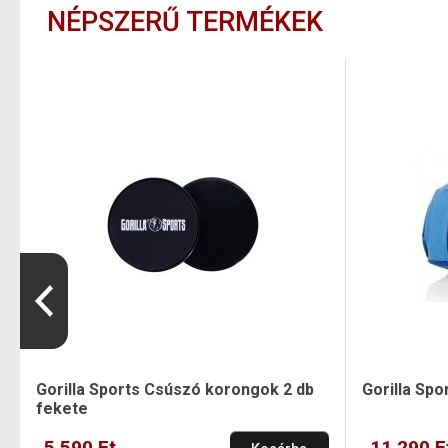
NÉPSZERŰ TERMÉKEK
Gorilla Sports Csúszó korongok 2 db
Gorilla Spo
fekete
5 590 Ft
11 290 F