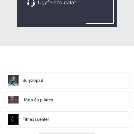
Ügyfélszolgálat
Súlyzópad
Jóga és pilates
Fitnesscenter