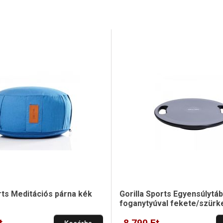
rts Meditációs párna kék
Gorilla Sports Egyensúlytáb
foganytyúval fekete/szürk
t
8 790 Ft