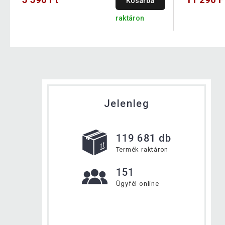
Kosárba
raktáron
Jelenleg
119 681 db
Termék raktáron
151
Ügyfél online