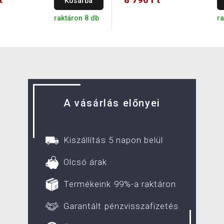
Kosárba
raktáron 8 db
r
A vásárlás előnyei
Kiszállítás 5 napon belül
Olcsó árak
Termékeink 99%-a raktáron
Garantált pénzvisszafizetés