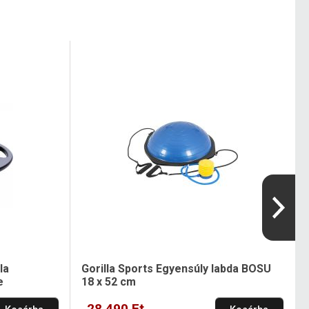
la
Gorilla Sports Egyensúly labda BOSU
e
18 x 52 cm
28 490 Ft