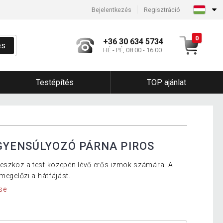
Bejelentkezés
Regisztráció
0
+36 30 634 5734
és
HÉ - PÉ, 08:00 - 16:00
Testépítés
TOP ajánlat
GYENSÚLYOZÓ PÁRNA PIROS
seszköz a test közepén lévő erős izmok számára. A
megelőzi a hátfájást.
se