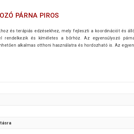
OZÓ PÁRNA PIROS
khoz és terápiás edzésekhez, mely fejleszti a koordinációt és á
l rendelkezik és kíméletes a bőrhöz. Az egyensúlyozó párna 
hetően alkalmas otthoni használatra és hordozható is. Az egyen
atásra