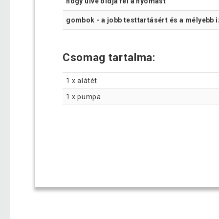
hogy ülve oldja fel a nyomást
gombok - a jobb testtartásért és a mélyebb 
Csomag tartalma:
1 x alátét
1 x pumpa