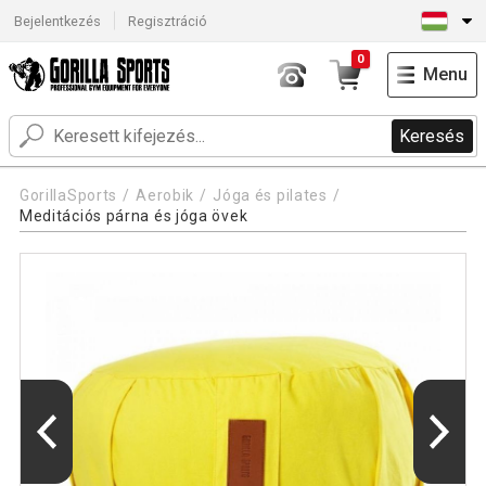
Bejelentkezés
Regisztráció
0
Menu
Keresés
GorillaSports
Aerobik
Jóga és pilates
Meditációs párna és jóga övek