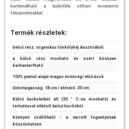
kombinálható a különféle otthoni tornatermi
felszerelésekkel.
Termék részletek:
belső rész: organikus tönkölyhéj Ausztriából
a külső rész mosható és ezért könnyen
karbantartható
100% pamut alapú magas minőségi előírások
ülésmagasság: 18 cm / átmérő: 30 cm
Külső burkolatból áll (30 ° C-on mosható) és
terheléssel ellátott belső borítóból
könnyen szállítható - a varrott fogantyúnak
köszönhetően