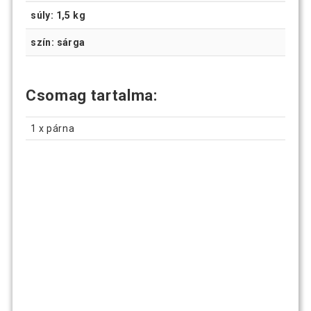
súly: 1,5 kg
szín: sárga
Csomag tartalma:
1 x párna