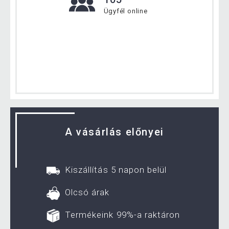
Ügyfél online
A vásárlás előnyei
Kiszállítás 5 napon belül
Olcsó árak
Termékeink 99%-a raktáron