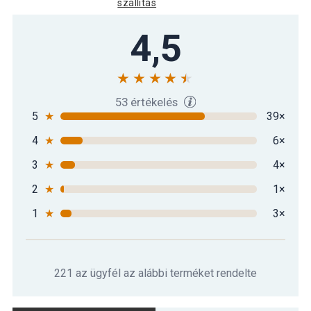
szállítás
Gorilla Sports Meditációs párna
4,5
11 290 Ft
rózsaszín
10 590 Ft
Gorilla Sports Meditációs párna türkiz
6 590 Ft
1,5 kg
53 értékelés
5
★
39×
4
★
6×
Gorilla Sports Meditációs párna zöld
10 090 Ft
1,5 kg
3
★
4×
2
★
1×
1
★
3×
221 az ügyfél az alábbi terméket rendelte