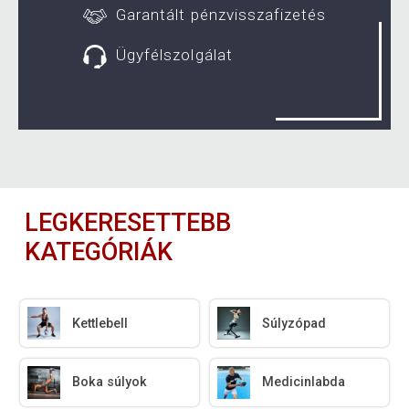
Garantált pénzvisszafizetés
Ügyfélszolgálat
LEGKERESETTEBB
KATEGÓRIÁK
Kettlebell
Súlyzópad
Boka súlyok
Medicinlabda