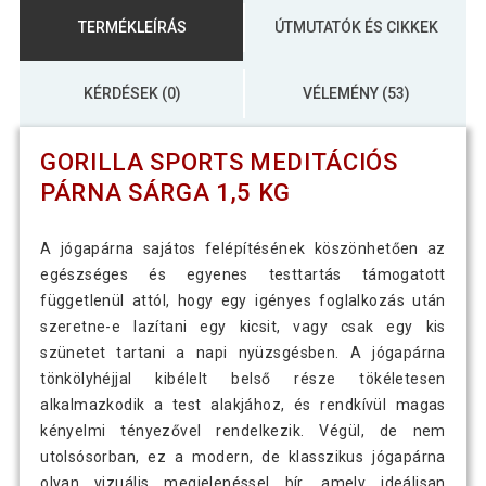
TERMÉKLEÍRÁS
ÚTMUTATÓK ÉS CIKKEK
KÉRDÉSEK (0)
VÉLEMÉNY (53)
GORILLA SPORTS MEDITÁCIÓS
PÁRNA SÁRGA 1,5 KG
A jógapárna sajátos felépítésének köszönhetően az
egészséges és egyenes testtartás támogatott
függetlenül attól, hogy egy igényes foglalkozás után
szeretne-e lazítani egy kicsit, vagy csak egy kis
szünetet tartani a napi nyüzsgésben. A jógapárna
tönkölyhéjjal kibélelt belső része tökéletesen
alkalmazkodik a test alakjához, és rendkívül magas
kényelmi tényezővel rendelkezik. Végül, de nem
utolsósorban, ez a modern, de klasszikus jógapárna
olyan vizuális megjelenéssel bír, amely ideálisan