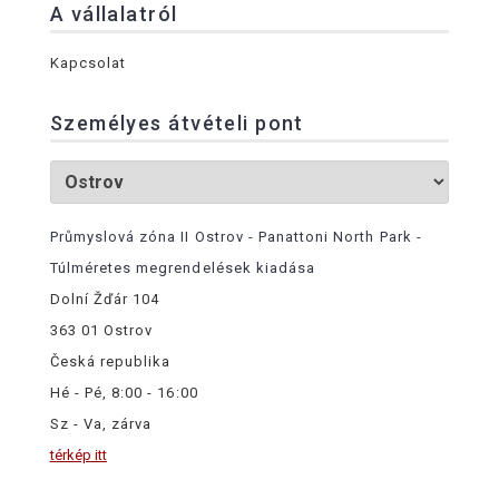
A vállalatról
Kapcsolat
Személyes átvételi pont
Průmyslová zóna II Ostrov - Panattoni North Park -
Túlméretes megrendelések kiadása
Dolní Žďár 104
363 01 Ostrov
Česká republika
Hé - Pé, 8:00 - 16:00
Sz - Va, zárva
térkép itt