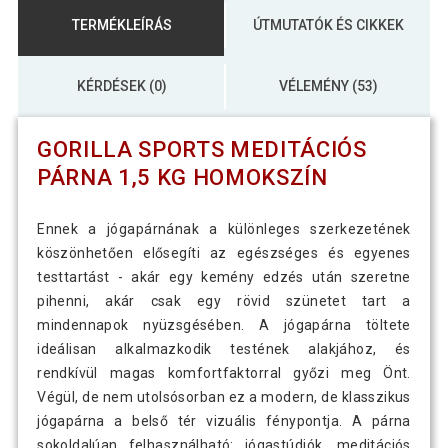
TERMÉKLEÍRÁS
ÚTMUTATÓK ÉS CIKKEK
KÉRDÉSEK (0)
VÉLEMÉNY (53)
GORILLA SPORTS MEDITÁCIÓS
PÁRNA 1,5 KG HOMOKSZÍN
Ennek a jógapárnának a különleges szerkezetének
köszönhetően elősegíti az egészséges és egyenes
testtartást - akár egy kemény edzés után szeretne
pihenni, akár csak egy rövid szünetet tart a
mindennapok nyüzsgésében. A jógapárna töltete
ideálisan alkalmazkodik testének alakjához, és
rendkívül magas komfortfaktorral győzi meg Önt.
Végül, de nem utolsósorban ez a modern, de klasszikus
jógapárna a belső tér vizuális fénypontja. A párna
sokoldalúan felhasználható: jógastúdiók, meditációs