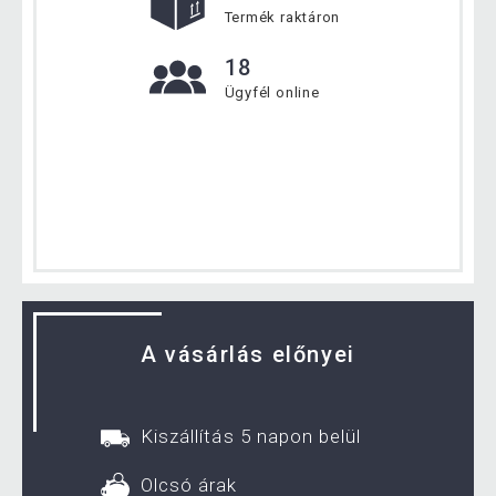
Termék raktáron
18
Ügyfél online
A vásárlás előnyei
Kiszállítás 5 napon belül
Olcsó árak