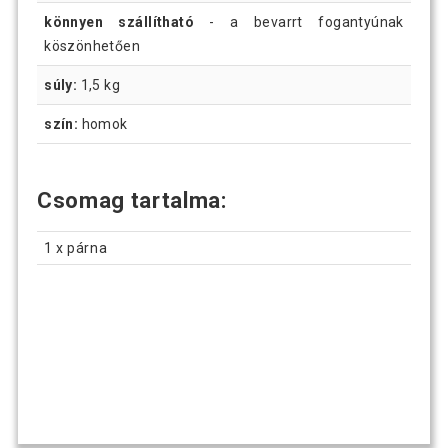
könnyen szállítható
- a bevarrt fogantyúnak
köszönhetően
súly:
1,5 kg
szín:
homok
Csomag tartalma:
1 x párna