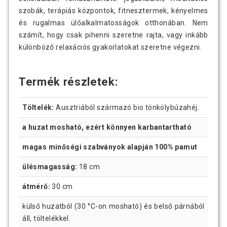
szobák, terápiás központok, fitnesztermek, kényelmes
és rugalmas ülőalkalmatosságok otthonában. Nem
számít, hogy csak pihenni szeretne rajta, vagy inkább
különböző relaxációs gyakorlatokat szeretne végezni.
Termék részletek:
Töltelék:
Ausztriából származó bio tönkölybúzahéj.
a huzat mosható, ezért könnyen karbantartható
magas minőségi szabványok alapján 100% pamut
ülésmagasság:
18 cm
átmérő:
30 cm
külső huzatból (30 °C-on mosható) és belső párnából
áll, töltelékkel.