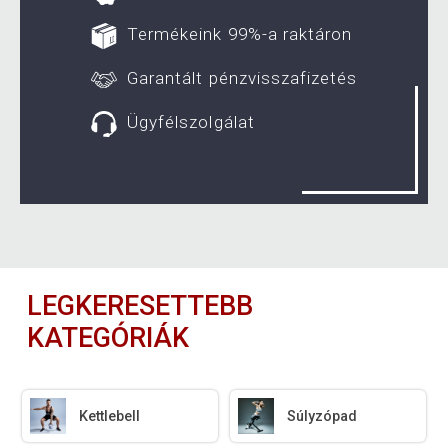
Termékeink 99%-a raktáron
Garantált pénzvisszafizetés
Ügyfélszolgálat
LEGKERESETTEBB
KATEGÓRIÁK
Kettlebell
Súlyzópad