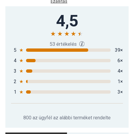
szállítás
Gorilla Sports Meditációs párna sárga
4,5
11 290 Ft
1,5 kg
10 590 Ft
Gorilla Sports Meditációs párna türkiz
6 590 Ft
1,5 kg
53 értékelés
5
★
39×
4
★
6×
Gorilla Sports Meditációs párna zöld
10 090 Ft
1,5 kg
3
★
4×
2
★
1×
1
★
3×
800 az ügyfél az alábbi terméket rendelte