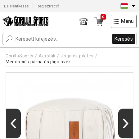
Bejelentkezés
Regisztráció
0
Menu
Keresés
GorillaSports
Aerobik
Jóga és pilates
Meditációs párna és jóga övek