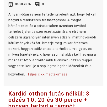
05.08.2026
0
A nyári időjárás nem feltétlenül jelenti azt, hogy fel kell
hagyni a rendszeres testmozgással. A magas
hőmérséklet és a páratartalom azonban további
terhelést jelent a szervezet számára, ezért nem
célszerű ugyanolyan intenzíven edzeni, mint hűvösebb
körülmények között. Ismerje meg, mikor érdemes
edzeni, hogyan csökkentse a terhelést, mit igyon, és
milyen tünetek jelzik, hogy azonnal abba kell hagynia a
mozgást.Az 5 legfontosabb tudnivalóEdzzen reggel
vagy este: kerülje a nap legmelegebb időszakát és a
közvetlen...
Teljes cikk megtekintése
Kardió otthon futás nélkül: 3
edzés 10, 20 és 30 percre +
hogyan tartsd a tempót