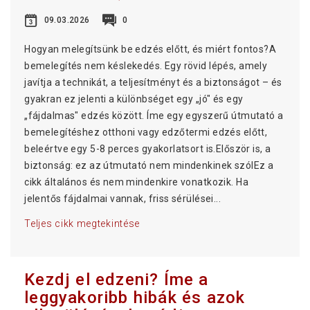
09.03.2026
0
Hogyan melegítsünk be edzés előtt, és miért fontos?A
bemelegítés nem késlekedés. Egy rövid lépés, amely
javítja a technikát, a teljesítményt és a biztonságot – és
gyakran ez jelenti a különbséget egy „jó" és egy
„fájdalmas" edzés között. Íme egy egyszerű útmutató a
bemelegítéshez otthoni vagy edzőtermi edzés előtt,
beleértve egy 5-8 perces gyakorlatsort is.Először is, a
biztonság: ez az útmutató nem mindenkinek szólEz a
cikk általános és nem mindenkire vonatkozik. Ha
jelentős fájdalmai vannak, friss sérülései...
Teljes cikk megtekintése
Kezdj el edzeni? Íme a
leggyakoribb hibák és azok