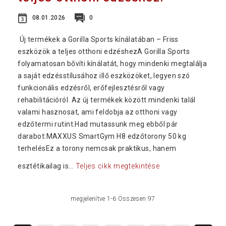
08.01.2026
0
Új termékek a Gorilla Sports kínálatában – Friss
eszközök a teljes otthoni edzéshezA Gorilla Sports
folyamatosan bővíti kínálatát, hogy mindenki megtalálja
a saját edzésstílusához illő eszközöket, legyen szó
funkcionális edzésről, erőfejlesztésről vagy
rehabilitációról. Az új termékek között mindenki talál
valami hasznosat, ami feldobja az otthoni vagy
edzőtermi rutint.Had mutassunk meg ebből pár
darabot:MAXXUS SmartGym H8 edzőtorony 50 kg
terhelésEz a torony nemcsak praktikus, hanem
esztétikailag is...
Teljes cikk megtekintése
megjelenítve 1-6 Összesen 97