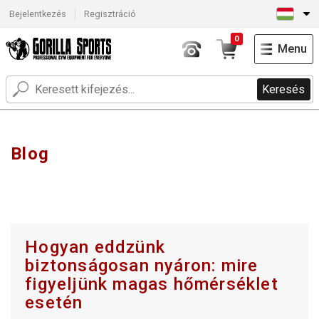
Bejelentkezés
Regisztráció
0
Menu
Keresés
Blog
Hogyan eddzünk
biztonságosan nyáron: mire
figyeljünk magas hőmérséklet
esetén