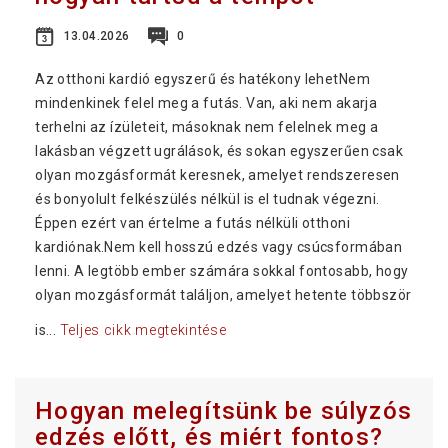
13.04.2026
0
Az otthoni kardió egyszerű és hatékony lehetNem
mindenkinek felel meg a futás. Van, aki nem akarja
terhelni az ízületeit, másoknak nem felelnek meg a
lakásban végzett ugrálások, és sokan egyszerűen csak
olyan mozgásformát keresnek, amelyet rendszeresen
és bonyolult felkészülés nélkül is el tudnak végezni.
Éppen ezért van értelme a futás nélküli otthoni
kardiónak.Nem kell hosszú edzés vagy csúcsformában
lenni. A legtöbb ember számára sokkal fontosabb, hogy
olyan mozgásformát találjon, amelyet hetente többször
is...
Teljes cikk megtekintése
Hogyan melegítsünk be súlyzós
edzés előtt, és miért fontos?