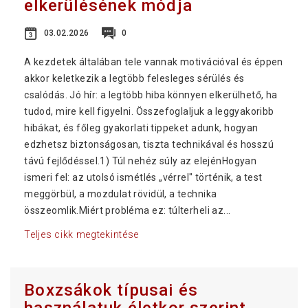
elkerülésének módja
03.02.2026
0
A kezdetek általában tele vannak motivációval és éppen
akkor keletkezik a legtöbb felesleges sérülés és
csalódás. Jó hír: a legtöbb hiba könnyen elkerülhető, ha
tudod, mire kell figyelni. Összefoglaljuk a leggyakoribb
hibákat, és főleg gyakorlati tippeket adunk, hogyan
edzhetsz biztonságosan, tiszta technikával és hosszú
távú fejlődéssel.1) Túl nehéz súly az elejénHogyan
ismeri fel: az utolsó ismétlés „vérrel" történik, a test
meggörbül, a mozdulat rövidül, a technika
összeomlik.Miért probléma ez: túlterheli az...
Teljes cikk megtekintése
Boxzsákok típusai és