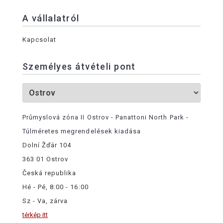
A vállalatról
Kapcsolat
Személyes átvételi pont
Průmyslová zóna II Ostrov - Panattoni North Park -
Túlméretes megrendelések kiadása
Dolní Žďár 104
363 01 Ostrov
Česká republika
Hé - Pé, 8:00 - 16:00
Sz - Va, zárva
térkép itt