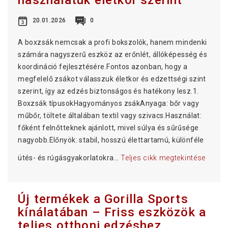
használatuk életkor szerint
20.01.2026
0
A boxzsák nemcsak a profi bokszolók, hanem mindenki
számára nagyszerű eszköz az erőnlét, állóképesség és
koordináció fejlesztésére.Fontos azonban, hogy a
megfelelő zsákot válasszuk életkor és edzettségi szint
szerint, így az edzés biztonságos és hatékony lesz.1.
Boxzsák típusokHagyományos zsákAnyaga: bőr vagy
műbőr, töltete általában textil vagy szivacs.Használat:
főként felnőtteknek ajánlott, mivel súlya és sűrűsége
nagyobb.Előnyök: stabil, hosszú élettartamú, különféle
ütés- és rúgásgyakorlatokra...
Teljes cikk megtekintése
Új termékek a Gorilla Sports
kínálatában – Friss eszközök a
teljes otthoni edzéshez.