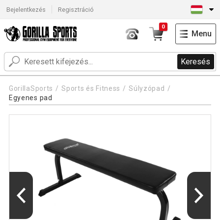
Bejelentkezés
Regisztráció
0
Menu
Keresés
GorillaSports
Sports és Fitness
Súlyzópad
Egyenes pad