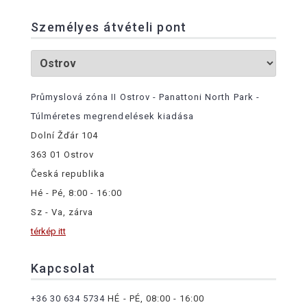
Személyes átvételi pont
Průmyslová zóna II Ostrov - Panattoni North Park -
Túlméretes megrendelések kiadása
Dolní Žďár 104
363 01 Ostrov
Česká republika
Hé - Pé, 8:00 - 16:00
Sz - Va, zárva
térkép itt
Kapcsolat
+36 30 634 5734
HÉ - PÉ, 08:00 - 16:00