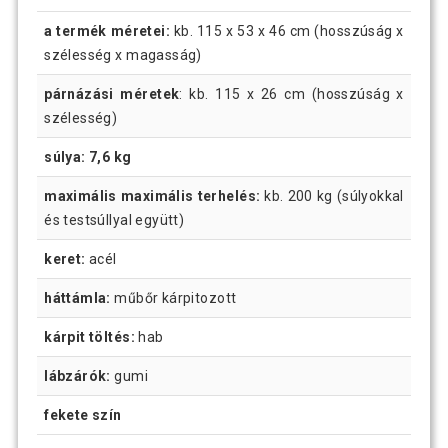
a termék méretei:
kb. 115 x 53 x 46 cm (hosszúság x
szélesség x magasság)
párnázási méretek
: kb. 115 x 26 cm (hosszúság x
szélesség)
súlya: 7,6 kg
maximális maximális terhelés:
kb. 200 kg (súlyokkal
és testsúllyal együtt)
keret:
acél
háttámla:
műbőr kárpitozott
kárpit töltés:
hab
lábzárók:
gumi
fekete szín