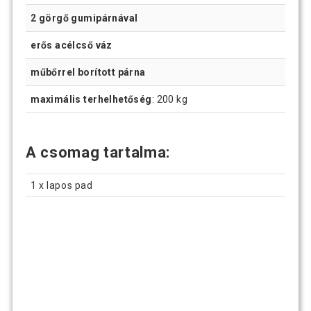
2 görgő gumipárnával
erős acélcső váz
műbőrrel borított párna
maximális terhelhetőség
: 200 kg
A csomag tartalma:
1 x lapos pad