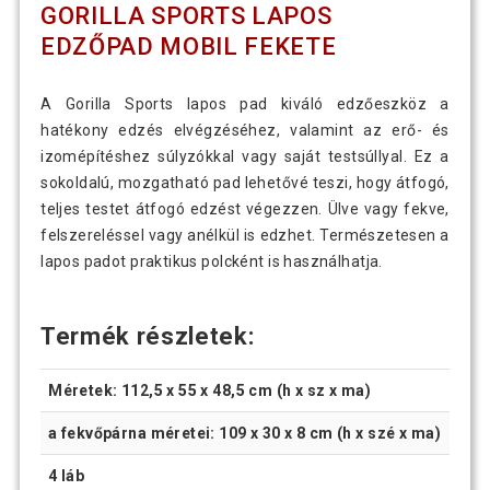
GORILLA SPORTS LAPOS
EDZŐPAD MOBIL FEKETE
A Gorilla Sports lapos pad kiváló edzőeszköz a
hatékony edzés elvégzéséhez, valamint az erő- és
izomépítéshez súlyzókkal vagy saját testsúllyal. Ez a
sokoldalú, mozgatható pad lehetővé teszi, hogy átfogó,
teljes testet átfogó edzést végezzen. Ülve vagy fekve,
felszereléssel vagy anélkül is edzhet. Természetesen a
lapos padot praktikus polcként is használhatja.
Termék részletek:
Méretek: 112,5 x 55 x 48,5 cm (h x sz x ma)
a fekvőpárna méretei: 109 x 30 x 8 cm (h x szé x ma)
4 láb