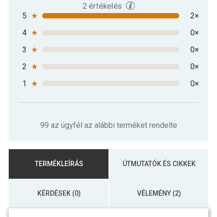
2 értékelés
5
★
2×
4
★
0×
3
★
0×
2
★
0×
1
★
0×
99 az ügyfél az alábbi terméket rendelte
TERMÉKLEÍRÁS
ÚTMUTATÓK ÉS CIKKEK
KÉRDÉSEK (0)
VÉLEMÉNY (2)