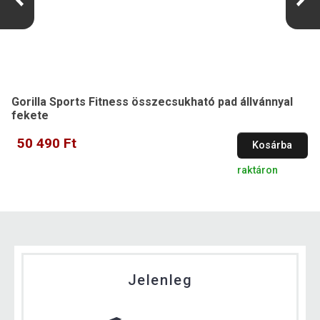
Gorilla Sports Fitness összecsukható pad állvánnyal
fekete
50 490 Ft
Kosárba
raktáron
Jelenleg