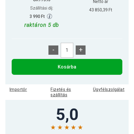
Nettó ár
Szállítási díj:
43 850,39 Ft
3 990 Ft
raktáron 5 db
-
+
Kosárba
Importőr
Fizetés és
Ügyfélszolgálat
szállítás
5,0