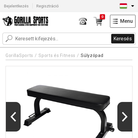
Bejelentkezés
Regisztráció
0
Menu
Keresés
GorillaSports
Sports és Fitness
Súlyzópad