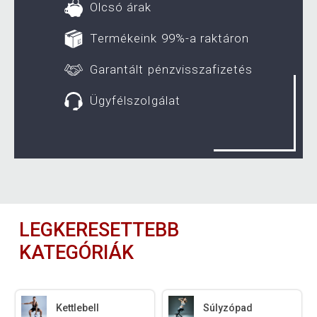
Olcsó árak
Termékeink 99%-a raktáron
Garantált pénzvisszafizetés
Ügyfélszolgálat
LEGKERESETTEBB
KATEGÓRIÁK
Kettlebell
Súlyzópad