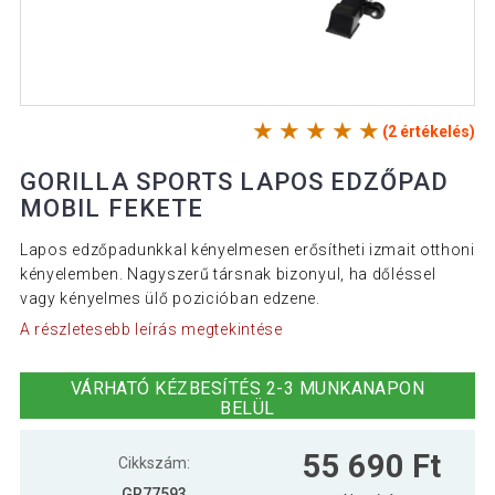
(2 értékelés)
GORILLA SPORTS LAPOS EDZŐPAD
MOBIL FEKETE
Lapos edzőpadunkkal kényelmesen erősítheti izmait otthoni
kényelemben. Nagyszerű társnak bizonyul, ha dőléssel
vagy kényelmes ülő pozicióban edzene.
A részletesebb leírás megtekintése
VÁRHATÓ KÉZBESÍTÉS 2-3 MUNKANAPON
BELÜL
55 690 Ft
Cikkszám:
GR77593