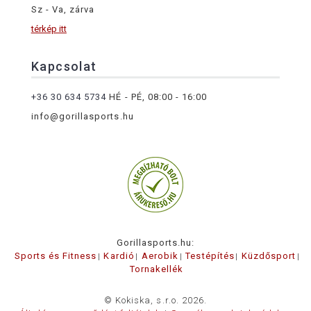
Sz - Va, zárva
térkép itt
Kapcsolat
+36 30 634 5734
HÉ - PÉ, 08:00 - 16:00
info@gorillasports.hu
Gorillasports.hu:
Sports és Fitness
Kardió
Aerobik
Testépítés
Küzdősport
Tornakellék
© Kokiska, s.r.o. 2026.