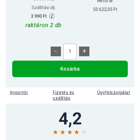
Nettó ár
Szállítási díj:
50 622,05 Ft
3 990 Ft
raktáron 2 db
-
+
Kosárba
Importőr
Fizetés és
Ügyfélszolgálat
szállítás
4,2