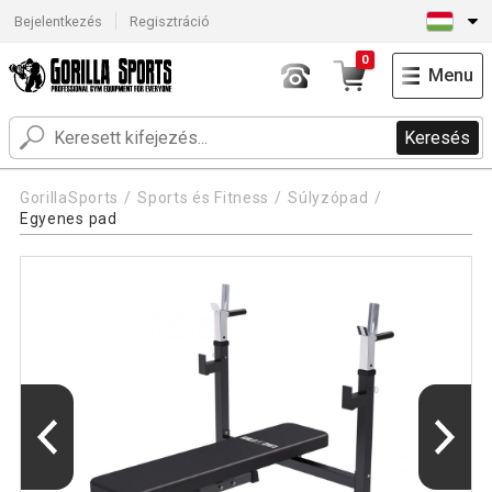
Bejelentkezés
Regisztráció
0
Menu
Keresés
GorillaSports
Sports és Fitness
Súlyzópad
Egyenes pad