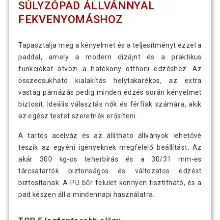
SÚLYZÓPAD ÁLLVÁNNYAL
FEKVENYOMÁSHOZ
Tapasztalja meg a kényelmet és a teljesítményt ezzel a
paddal, amely a modern dizájnt és a praktikus
funkciókat ötvözi a hatékony otthoni edzéshez. Az
összecsukható kialakítás helytakarékos, az extra
vastag párnázás pedig minden edzés során kényelmet
biztosít. Ideális választás nők és férfiak számára, akik
az egész testet szeretnék erősíteni.
A tartós acélváz és az állítható állványok lehetővé
teszik az egyéni igényeknek megfelelő beállítást. Az
akár 300 kg-os teherbírás és a 30/31 mm-es
tárcsatartók biztonságos és változatos edzést
biztosítanak. A PU bőr felület könnyen tisztítható, és a
pad készen áll a mindennapi használatra.