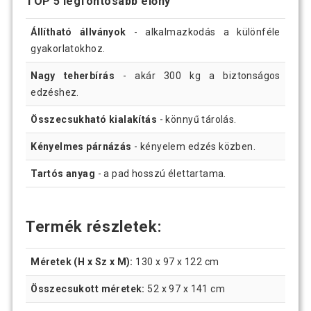
TOP 5 legfontosabb előny
Állítható állványok
- alkalmazkodás a különféle
gyakorlatokhoz.
Nagy teherbírás
- akár 300 kg a biztonságos
edzéshez.
Összecsukható kialakítás
- könnyű tárolás.
Kényelmes párnázás
- kényelem edzés közben.
Tartós anyag
- a pad hosszú élettartama.
Termék részletek:
Méretek (H x Sz x M):
130 x 97 x 122 cm
Összecsukott méretek:
52 x 97 x 141 cm