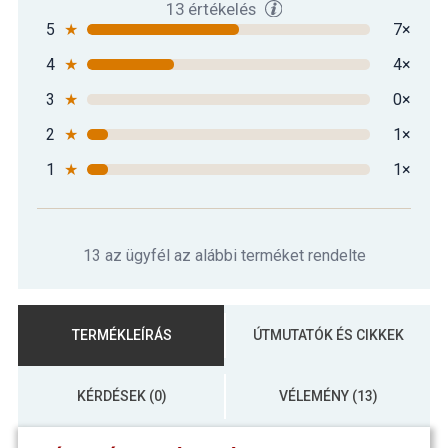
13 értékelés
5
★
7×
4
★
4×
3
★
0×
2
★
1×
1
★
1×
13 az ügyfél az alábbi terméket rendelte
TERMÉKLEÍRÁS
ÚTMUTATÓK ÉS CIKKEK
KÉRDÉSEK (0)
VÉLEMÉNY (13)