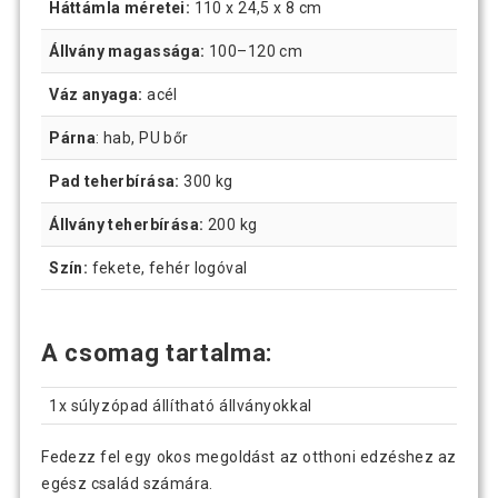
Háttámla méretei:
110 x 24,5 x 8 cm
Állvány magassága:
100–120 cm
Váz anyaga:
acél
Párna
: hab, PU bőr
Pad teherbírása:
300 kg
Állvány teherbírása:
200 kg
Szín:
fekete, fehér logóval
A csomag tartalma:
1x súlyzópad állítható állványokkal
Fedezz fel egy okos megoldást az otthoni edzéshez az
egész család számára.