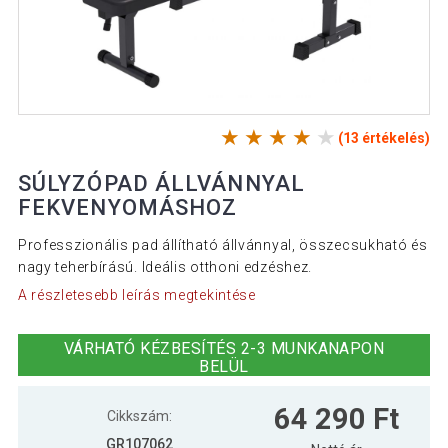
(13 értékelés)
SÚLYZÓPAD ÁLLVÁNNYAL
FEKVENYOMÁSHOZ
Professzionális pad állítható állvánnyal, összecsukható és
nagy teherbírású. Ideális otthoni edzéshez.
A részletesebb leírás megtekintése
VÁRHATÓ KÉZBESÍTÉS 2-3 MUNKANAPON
BELÜL
64 290 Ft
Cikkszám:
GR107062