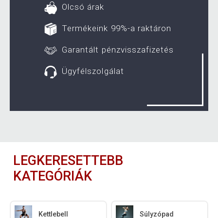
Olcsó árak
Termékeink 99%-a raktáron
Garantált pénzvisszafizetés
Ügyfélszolgálat
LEGKERESETTEBB
KATEGÓRIÁK
Kettlebell
Súlyzópad