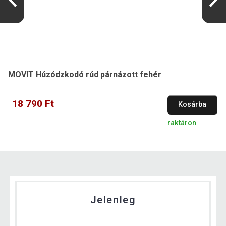
MOVIT Húzódzkodó rúd párnázott fehér
18 790 Ft
Kosárba
raktáron
Jelenleg