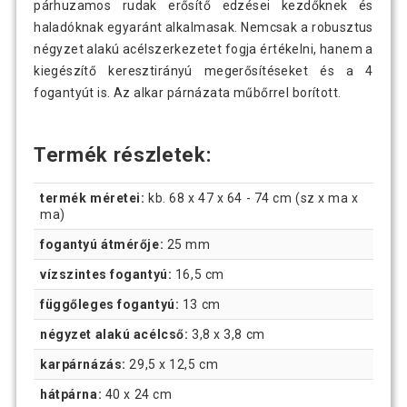
párhuzamos rudak erősítő edzései kezdőknek és
haladóknak egyaránt alkalmasak. Nemcsak a robusztus
négyzet alakú acélszerkezetet fogja értékelni, hanem a
kiegészítő keresztirányú megerősítéseket és a 4
fogantyút is. Az alkar párnázata műbőrrel borított.
Termék részletek:
termék méretei:
kb. 68 x 47 x 64 - 74 cm (sz x ma x
ma)
fogantyú átmérője:
25 mm
vízszintes fogantyú:
16,5 cm
függőleges fogantyú:
13 cm
négyzet alakú acélcső:
3,8 x 3,8 cm
karpárnázás:
29,5 x 12,5 cm
hátpárna:
40 x 24 cm