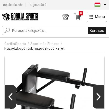
Bejelentkezés
Regisztráció
0
Menu
Keresés
GorillaSports
Sports és Fitness
Húzódzkodó rúd, húzódzkodó keret