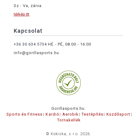
Sz - Va, zárva
térkép itt
Kapcsolat
+36 30 634 5734
HÉ - PÉ, 08:00 - 16:00
info@gorillasports.hu
Gorillasports.hu:
Sports és Fitness
Kardió
Aerobik
Testépítés
Küzdősport
Tornakellék
© Kokiska, s.r.o. 2026.