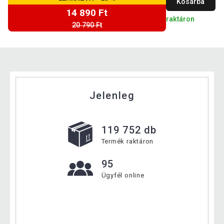
Kosárba
14 890 Ft
raktáron
20 790 Ft
Jelenleg
119 752 db
Termék raktáron
95
Ügyfél online