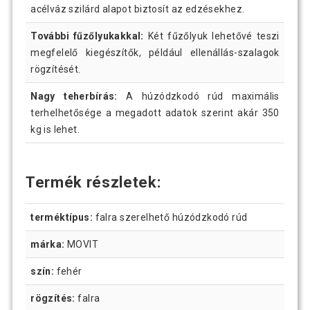
acélváz szilárd alapot biztosít az edzésekhez.
További fűzőlyukakkal:
Két fűzőlyuk lehetővé teszi
megfelelő kiegészítők, például ellenállás-szalagok
rögzítését.
Nagy teherbírás:
A húzódzkodó rúd maximális
terhelhetősége a megadott adatok szerint akár 350
kg is lehet.
Termék részletek:
terméktípus:
falra szerelhető húzódzkodó rúd
márka:
MOVIT
szín:
fehér
rögzítés:
falra