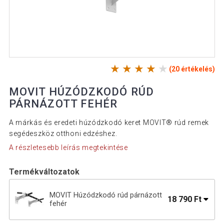
(20 értékelés)
MOVIT HÚZÓDZKODÓ RÚD
PÁRNÁZOTT FEHÉR
A márkás és eredeti húzódzkodó keret MOVIT® rúd remek
segédeszköz otthoni edzéshez.
A részletesebb leírás megtekintése
Termékváltozatok
MOVIT Húzódzkodó rúd párnázott
18 790 Ft
fehér