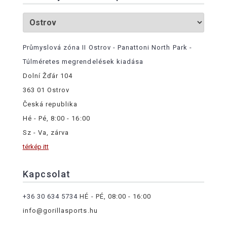
Průmyslová zóna II Ostrov - Panattoni North Park -
Túlméretes megrendelések kiadása
Dolní Žďár 104
363 01 Ostrov
Česká republika
Hé - Pé, 8:00 - 16:00
Sz - Va, zárva
térkép itt
Kapcsolat
+36 30 634 5734
HÉ - PÉ, 08:00 - 16:00
info@gorillasports.hu