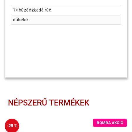
1× húzódzkodó rúd
dübelek
NÉPSZERŰ TERMÉKEK
BOMBA AKCIÓ
-28 %