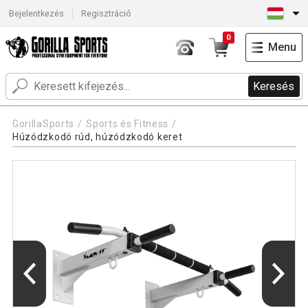
Bejelentkezés
Regisztráció
0
Menu
Keresés
GorillaSports
Sports és Fitness
Húzódzkodó rúd, húzódzkodó keret