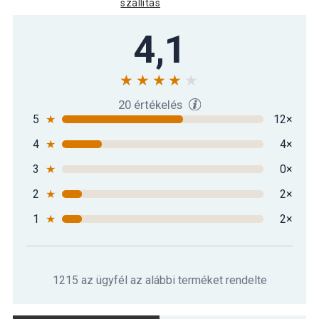
szállítás
4,1
20 értékelés
5
★
12×
4
★
4×
3
★
0×
2
★
2×
1
★
2×
1215 az ügyfél az alábbi terméket rendelte