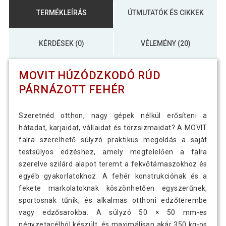
TERMÉKLEÍRÁS
ÚTMUTATÓK ÉS CIKKEK
KÉRDÉSEK (0)
VÉLEMÉNY (20)
MOVIT HÚZÓDZKODÓ RÚD
PÁRNÁZOTT FEHÉR
Szeretnéd otthon, nagy gépek nélkül erősíteni a
hátadat, karjaidat, vállaidat és törzsizmaidat? A MOVIT
falra szerelhető súlyzó praktikus megoldás a saját
testsúlyos edzéshez, amely megfelelően a falra
szerelve szilárd alapot teremt a fekvőtámaszokhoz és
egyéb gyakorlatokhoz. A fehér konstrukciónak és a
fekete markolatoknak köszönhetően egyszerűnek,
sportosnak tűnik, és alkalmas otthoni edzőterembe
vagy edzősarokba. A súlyzó 50 × 50 mm-es
négyzetacélból készült, és maximálisan akár 350 kg-os