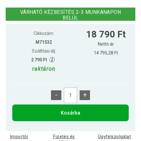
MOVIT Húzódzkodó keret párnázott
18 490 Ft
fekete
VÁRHATÓ KÉZBESÍTÉS 2-3 MUNKANAPON
BELÜL
18 790 Ft
Cikkszám:
M71532
Nettó ár
Szállítási díj:
14 795,28 Ft
2 790 Ft
raktáron
-
+
Kosárba
Importőr
Fizetés és
Ügyfélszolgálat