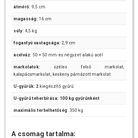
átmérő:
9,5 cm
magasság:
16 cm
súly:
4,5 kg
fogantyú vastagsága:
2,9 cm
acélváz:
50 × 50 mm-es négyzet alakú acél
markolatok:
széles felső markolat,
kalapácsmarkolat, keskeny párnázott markolat
U-gyűrűk: 2
kiegészítő gyűrű
U-gyűrű teherbírása: 100 kg gyűrűnként
maximális terhelhetőség
: 350 kg
A csomag tartalma: