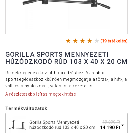
(19 értékelés)
GORILLA SPORTS MENNYEZETI
HÚZÓDZKODÓ RÚD 103 X 40 X 20 CM
Remek segédeszköz otthoni edzéshez. Az alábbi
sportsegédeszköz kitűnően megmozgatja a törzs-, a hát-, a
váll- és a nyak izmait, valamint a kezeket is
A részletesebb leírás megtekintése
Termékváltozatok
19 090 Ft
Gorilla Sports Mennyezeti
14 190 Ft
húzódzkodó rúd 103 x 40 x 20 cm