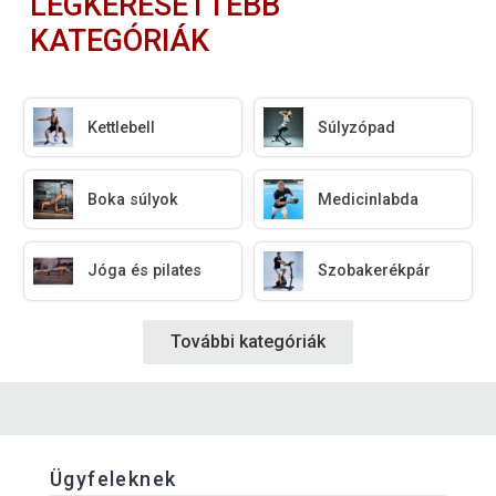
LEGKERESETTEBB
KATEGÓRIÁK
Kettlebell
Súlyzópad
Boka súlyok
Medicinlabda
Jóga és pilates
Szobakerékpár
További kategóriák
Ügyfeleknek