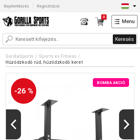
Bejelentkezés
Regisztráció
0
Menu
Keresés
GorillaSports
Sports és Fitness
Húzódzkodó rúd, húzódzkodó keret
BOMBA AKCIÓ
-26 %