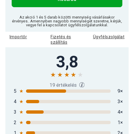
Az akció 1 és 5 darab közötti mennyiség vásárlásakor
érvényes.. Amennyiben nagyobb mennyiséget szeretne, kérjük,
vegye fel a kapcsolatot ügyfélszolgálatunkkal.
Importőr
Fizetés és
Ügyfélszolgálat
szállítás
3,8
19 értékelés
5
★
9×
4
★
3×
3
★
4×
2
★
1×
1
★
2×