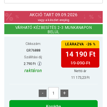
Gorilla Sports Húzódzkodó keret
17 590 Ft
fehér 104 x 43 x 20 cm
AKCIÓ TART 09.09.2026
vagy a készlet erejéig
VÁRHATÓ KÉZBESÍTÉS 2-3 MUNKANAPON
BELÜL
Cikkszám:
LEÁRAZVA -26 %
GR76888
14 190 Ft
Szállítási díj:
19 090 Ft
2 790 Ft
raktáron
Nettó ár
11 173,23 Ft
-
+
Kosárba