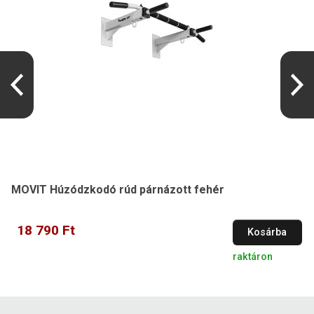
MOVIT Húzódzkodó rúd párnázott fehér
18 790 Ft
Kosárba
raktáron